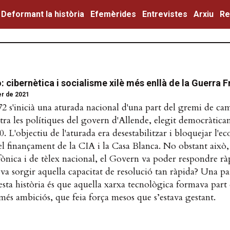
Deformant la història
Efemèrides
Entrevistes
Arxiu
Re
 cibernètica i socialisme xilè més enllà de la Guerra 
er de 2021
2 s'inicià una aturada nacional d'una part del gremi de ca
tra les polítiques del govern d'Allende, elegit democràtica
. L'objectiu de l'aturada era desestabilitzar i bloquejar l'e
el finançament de la CIA i la Casa Blanca. No obstant això,
fònica i de tèlex nacional, el Govern va poder respondre r
a sorgir aquella capacitat de resolució tan ràpida? Una pa
ta història és que aquella xarxa tecnològica formava part 
més ambiciós, que feia força mesos que s’estava gestant.