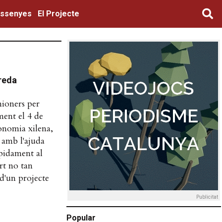
ssenyes
El Projecte
Freda
mioners per
ment el 4 de
conomia xilena,
 amb l'ajuda
àpidament al
rt no tan
d'un projecte
Publicitat
Popular