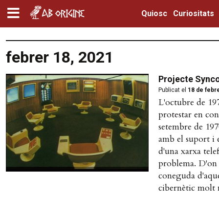
Quiosc
Curiositats
febrer 18, 2021
Projecte Synco:
Publicat el
18 de febr
L'octubre de 197
protestar en con
setembre de 1970
amb el suport i 
d'una xarxa tele
problema. D'on v
coneguda d'aques
cibernètic molt 