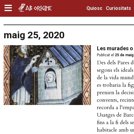
Quiosc
Curiositats
maig 25, 2020
Les murades o 
Publicat el
25 de maig
Des dels Pares d
segons els ideals
de la vida mund
es trobaria la f
prenien la decisi
convents, recint
recorda a l’emp
Usatges de Barce
fins a la fi dels
habitacle amb un