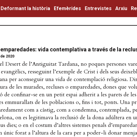
Deformant la història
Efemèrides
Entrevistes
Arxiu
Re
emparedades: vida contemplativa a través de la reclu
 de 2020
el Desert de l’Antiguitat Tardana, no poques persones vare
 evangèlics, resseguint l’exemple de Crist i dels seus deixeb
ana per aconseguir una vida de contemplació religiosa. Di
igura de les murades, recluses o emparedades, dones que vo
ó de confinar-se en un petit espai adherit a les parets de les
es emmurallats de les poblacions o, fins i tot, ponts. Una p
aredament com a càstig, com a condemna, contemplada, pe
lona, on es legitimava la reclusió de la dona adúltera en 
 seus dies; o en el costum d’altres sistemes penals d’empared
 únic forat a l’altura de la cara per a poder-li donar menj