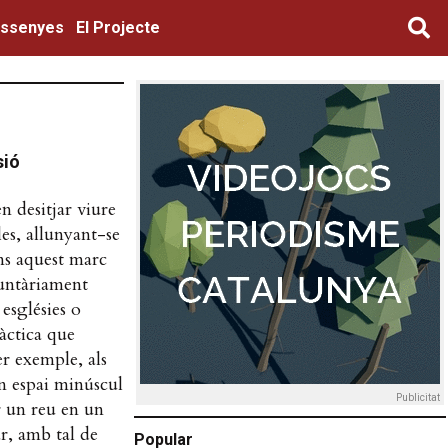
ssenyes
El Projecte
sió
n desitjar viure
les, allunyant-se
ns aquest marc
luntàriament
 esglésies o
ràctica que
r exemple, als
un espai minúscul
Publicitat
ar un reu en un
ar, amb tal de
Popular