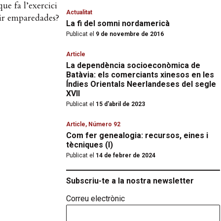
ue fa l’exercici
Actualitat
nir emparedades?
La fi del somni nordamericà
Publicat el
9 de novembre de 2016
Article
La dependència socioeconòmica de
Batàvia: els comerciants xinesos en les
Índies Orientals Neerlandeses del segle
XVII
Publicat el
15 d'abril de 2023
Article
,
Número 92
Com fer genealogia: recursos, eines i
tècniques (I)
Publicat el
14 de febrer de 2024
Subscriu-te a la nostra newsletter
Correu electrònic