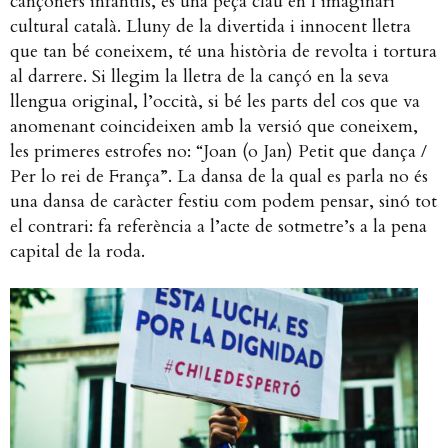
cançoners infantils, és una peça clau en l’imaginari
cultural català. Lluny de la divertida i innocent lletra
que tan bé coneixem, té una història de revolta i tortura
al darrere. Si llegim la lletra de la cançó en la seva
llengua original, l’occità, si bé les parts del cos que va
anomenant coincideixen amb la versió que coneixem,
les primeres estrofes no: “Joan (o Jan) Petit que dança /
Per lo rei de França”. La dansa de la qual es parla no és
una dansa de caràcter festiu com podem pensar, sinó tot
el contrari: fa referència a l’acte de sotmetre’s a la pena
capital de la roda.