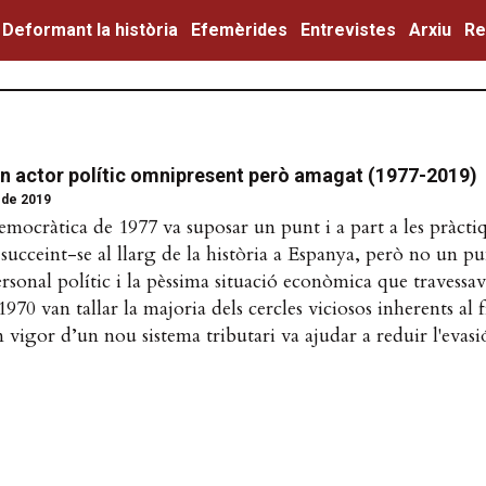
Deformant la història
Efemèrides
Entrevistes
Arxiu
Re
un actor polític omnipresent però amagat (1977-2019)
l de 2019
emocràtica de 1977 va suposar un punt i a part a les pràcti
succeint-se al llarg de la història a Espanya, però no un pun
rsonal polític i la pèssima situació econòmica que travessava 
1970 van tallar la majoria dels cercles viciosos inherents al 
 vigor d’un nou sistema tributari va ajudar a reduir l'evasió 