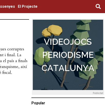
ssenyes
El Projecte
ques corruptes
t i final. La
el país a finals
franquisme, així
fiscal.
Publicitat
Popular