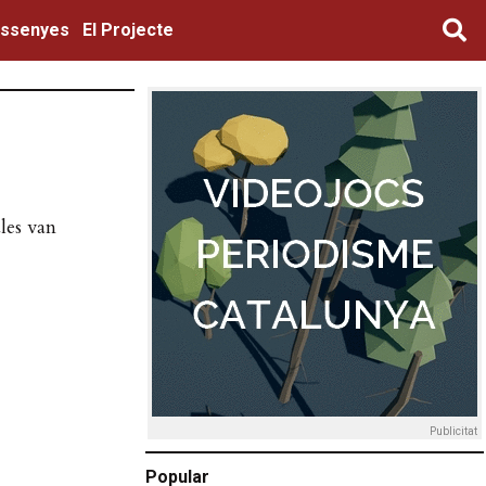
ssenyes
El Projecte
ules van
Publicitat
Popular