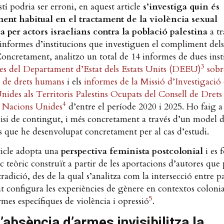
estí podria ser erroni, en aquest article
s’investiga quin és
ent habitual en el tractament de la violència sexual
a per actors israelians contra la població palestina
a t
d’informes d’institucions que investiguen el compliment dels
ncretament, analitzo un total de 14 informes de dues inst
3
mes del Departament d’Estat dels Estats Units (DEEU)
sobr
 de drets
humans
i els
informes de la Missió d’Investigació
nides als Territoris Palestins Ocupats del Consell de Dre
4
 Nacions Unides
d’entre el període 2020 i 2025. Ho faig a
isi de contingut, i més concretament a través d’un model d
s que he desenvolupat concretament per al cas d’estudi.
ticle adopta una
perspectiva feminista postcolonial
i es
 teòric construït a partir de les aportacions d’autores que
tradició, des de la qual s’analitza com la intersecció entre pa
at configura les experiències de gènere en contextos colonia
5
mes específiques de violència i opressió
.
l’absència d’armes invisibilitza la