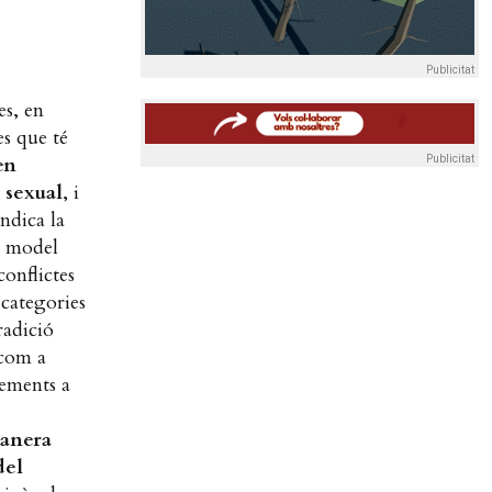
Publicitat
es, en
s que té
en
Publicitat
a sexual
, i
ndica la
el model
conflictes
 categories
radició
 com a
lements a
manera
del