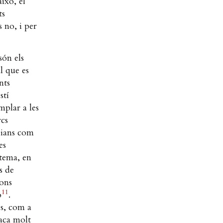
això, el
ts
 no, i per
són els
al que es
nts
stí
mplar a les
rcs
lians com
es
stema, en
s de
ions
11
ó
.
es, com a
taca molt