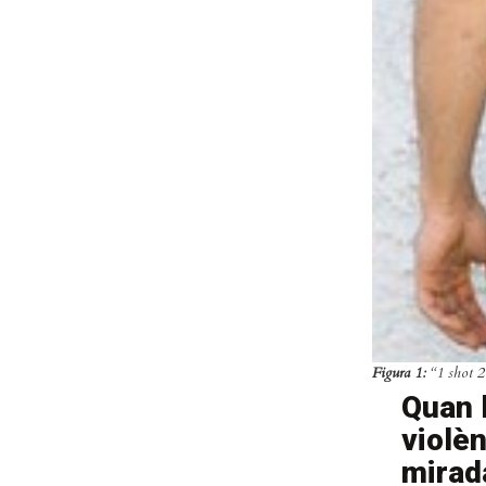
Figura 1:
“1 shot 2
Quan l
violèn
mirad