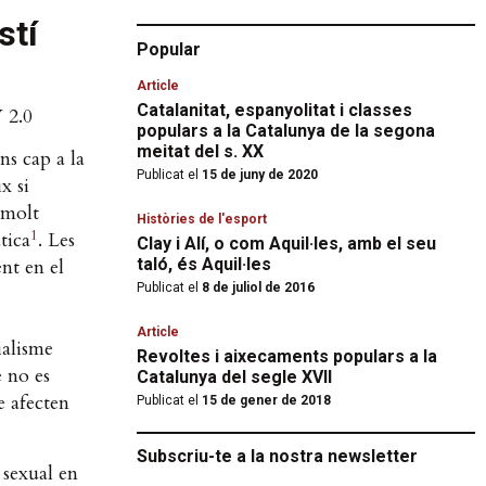
stí
Popular
Article
Catalanitat, espanyolitat i classes
 2.0
populars a la Catalunya de la segona
meitat del s. XX
ns cap a la
Publicat el
15 de juny de 2020
x si
 molt
Històries de l'esport
1
tica
. Les
Clay i Alí, o com Aquil·les, amb el seu
taló, és Aquil·les
nt en el
Publicat el
8 de juliol de 2016
Article
ialisme
Revoltes i aixecaments populars a la
è no es
Catalunya del segle XVII
e afecten
Publicat el
15 de gener de 2018
Subscriu-te a la nostra newsletter
 sexual en