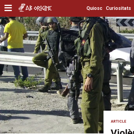
Quiosc
Curiositats
ARTICLE
Violè