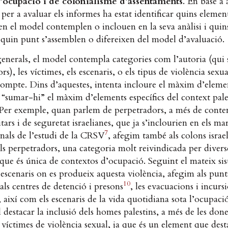
’ocupació i de colonialisme d’assentaments
. En base a 
 per a avaluar els informes ha estat identificar quins elemen
 en el model contemplen o inclouen en la seva anàlisi i quins
a quin punt s’assemblen o difereixen del model d’avaluació.
generals, el model contempla categories com l’autoria (qui 
rs), les víctimes, els escenaris, o els tipus de violència sexu
ompte. Dins d’aquestes, intenta incloure el màxim d’eleme
i “sumar-hi” el màxim d’elements específics del context pale
 Per exemple, quan parlem de perpetradors, a més de conte
itars i de seguretat israelianes, que ja s’inclourien en els ma
7
nals de l’estudi de la CRSV
, afegim també als colons israe
ls perpetradors, una categoria molt reivindicada per divers
que és única de contextos d’ocupació. Seguint el mateix si
s escenaris on es produeix aquesta violència, afegim als punt
10
als centres de detenció i presons
, les evacuacions i incurs
 així com els escenaris de la vida quotidiana sota l’ocupaci
destacar la inclusió dels homes palestins, a més de les don
 víctimes de violència sexual, ja que és un element que des