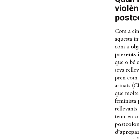
violèn
postc
Com a eina
aquesta i
com a
obj
presents 
que o bé e
seva rellev
pren com a
armats (
que moltes
feminista 
rellevants
tenir en 
postcolon
d’apropar