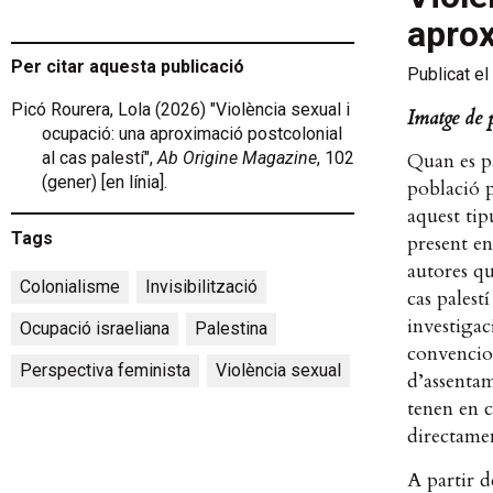
aprox
Per citar aquesta publicació
Publicat el
Picó Rourera, Lola (2026) "Violència sexual i
Imatge de 
ocupació: una aproximació postcolonial
al cas palestí",
Ab Origine Magazine
, 102
Quan es pa
(gener) [en línia].
població p
aquest tip
Tags
present en
autores qu
Colonialisme
,
Invisibilització
,
cas palest
investiga
Ocupació israeliana
,
Palestina
,
convencio
Perspectiva feminista
,
Violència sexual
d’assentam
tenen en c
directamen
A partir d