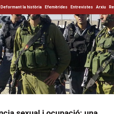
Deformant la història
Efemèrides
Entrevistes
Arxiu
Re
ncia sexual i ocupació: una