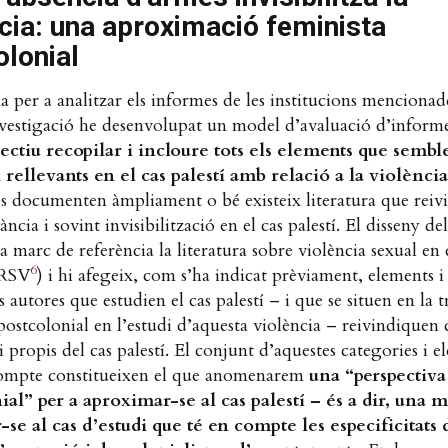
cia: una aproximació feminista
olonial
 per a analitzar els informes de les institucions mencionad
nvestigació he desenvolupat un model d’avaluació d’informe
ectiu recopilar i incloure tots els elements que sembl
i rellevants en el cas palestí amb relació a la violènci
s documenten àmpliament o bé existeix literatura que reivi
ància i sovint invisibilització en el cas palestí. El disseny d
 marc de referència la literatura sobre violència sexual en 
6
CRSV
) i hi afegeix, com s’ha indicat prèviament, elements i
 autores que estudien el cas palestí – i que se situen en la t
postcolonial en l’estudi d’aquesta violència – reivindiquen
 i propis del cas palestí. El conjunt d’aquestes categories i e
compte constitueixen el que anomenarem
una “perspectiva
ial” per a aproximar-se al cas palestí – és a dir, una 
-se al cas d’estudi que té en compte les especificitats 