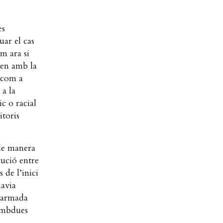
es
uar el cas
m ara si
onen amb la
a com a
 a la
c o racial
itoris
 de manera
tució entre
 de l’inici
havia
a armada
 ambdues