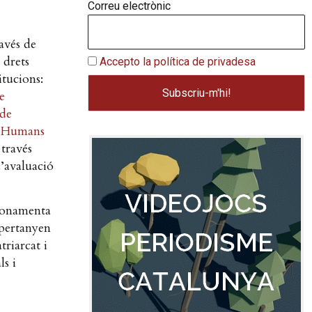
Correu electrònic
ravés de
 drets
Accepto la política de privadesa
itucions:
e
 de
ts Humans
 través
’avaluació
 fonamenta
 pertanyen
triarcat i
ls i