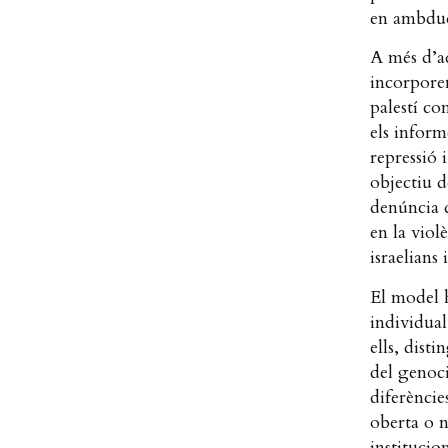
en ambdues
A més d’aq
incorporen
palestí co
els inform
repressió 
objectiu d
denúncia d
en la viol
israelians 
El model h
individual
ells, dist
del genoci
diferènci
oberta o n
institucio