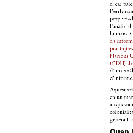
el cas pal
l’enfocam
perpetrad
l’anàlisi 
humans. Co
els infor
pràctiques
Nacions U
(CDH) de
d’una anàl
d’informe
Aquest ar
en un marc
a aquesta 
colonialit
genera for
Q
uan 