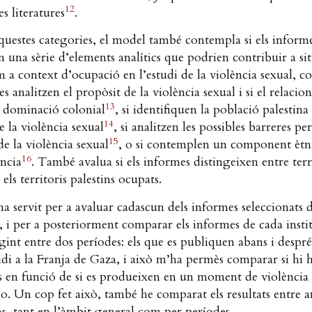
12
 literatures
.
uestes categories, el model també contempla si els inform
 una sèrie d’elements analítics que podrien contribuir a sit
m a context d’ocupació en l’estudi de la violència sexual, co
es analitzen el propòsit de la violència sexual i si el relaci
13
i dominació colonial
, si identifiquen la població palestin
14
e la violència sexual
, si analitzen les possibles barreres per
15
e la violència sexual
, o si contemplen un component ètni
16
ència
. També avalua si els informes distingeixen entre terr
i els territoris palestins ocupats.
a servit per a avaluar cadascun dels informes seleccionats
, i per a posteriorment comparar els informes de cada insti
ingint entre dos períodes: els que es publiquen abans i després
di a la Franja de Gaza, i això m’ha permès comparar si hi 
es en funció de si es produeixen en un moment de violènci
o. Un cop fet això, també he comparat els resultats entre
ns, tant en l’àmbit general com per períodes.