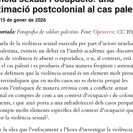
imació postcolonial al cas pale
15 de gener de 2026
portada:
Fotografia de soldats palestins. Font:
Openverse
. CC BY
rla de la violència sexual exercida per part d’actors israelia
alestina, existeix un debat en l’àmbit acadèmic que discutei
us de violència és absent o esporàdica, o si, al contrari, està
 el cas palestí i es produeix d’una manera freqüent i sistemà
e defensen que la violència sexual és un element molt prese
í reivindiquen que en molts casos no es detecta perquè les
cions l’enfoquen de manera errònia com a conflicte armat
nal en comptes de com a un context d’ocupació i de colon
ents, i que això porta a una infradetecció dels casos perqu
ompte molts elements específics del context d’ocupació qu
2
t la violència sexual
.
e la idea que l’enfocament a l’hora d’investigar la violència