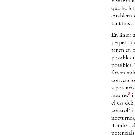
context d
que he fet
establerts
tant fins 
En línies 
perpetrado
tenen en c
possibles 
possibles.
forces mil
convencio
a potencia
8
autores
i 
el cas del
9
control
i 
nocturnes,
També cal 
potencials