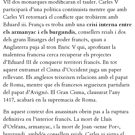
VII dos monarques modificaran el tauler. Carles V
participarà d’una política continuista mentre que amb
Carles VI retornarà el conflicte que trobàrem amb
Eduard iii. França es troba amb una
crisi interna entre
els armanyac i els burgundis
, consellers reials i dos
dels grans llinatges del poder francès, quan a
Anglaterra puja al tron Enric V qui, aprofitant la
malentesa francesa cerca recuperar els projectes
d’Eduard III de conquerir territori francès. En tot
aquest entramat el Cisma d’Occident juga un paper
rellevant. Els anglesos teixeixen relacions amb el papat
de Roma, mentre que els francesos segueixen partidaris
del papat d’Avignó. El Gran Cisma, clausurat l’any
1417, acabarà en la supremacia de Roma.
En aquest context dos assassinats obrin pas a la ruptura
definitiva en l’interior francès. La mort de Lluís
d’Orléans, armanyac, i la mort de Joan «sense Por»,
burgundi, ambdós consellers reials. Carles vi signa el