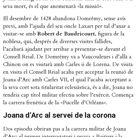
seva mort, és el que anomenarà «la missió».
El desembre de 1428 abandona Domrémy, sense avís
previ, amb l’ajuda del seu oncle Laxart per tal d’anar a
visitar-se amb
Robert de Baudricourt
, figura de la
noblesa, qui, després de diverses visites fallides,
l’acabarà ajudant per arribar a presentar-se davant el
Consell Reial. De Domrémy va a Vaucouleurs i d’allà a
Chinon on es visitarà amb Carles ii de Lorena. De visita
en visita el Consell Reial acaba per acceptar la reunió de
Joana d’Arc amb Carles VII, el qual l’acaba acceptant a
la seva cort sota titularitat eclesiàstica, és a dir, Joana no
tendria cap títol militar efectiu sobre l’exèrcit. Comença
la carrera frenètica de la «Pucelle d’Orléans».
Joana d’Arc al servei de la corona
Dos episodis obriran pas a la carrera militar de Joana
d’Arc: el primer interrogatori i prova a Poitiers i la