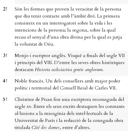
2
↑
Són les formes que proven la veracitat de la persona
que diu tenir contacte amb l’àmbit diví. La primera
consisteix en un interrogatori sobre la vida i les
intencions de la persona; la segona, sobre la qual
recau el senyal d’una obra divina per la qual es jutja
la voluntat de Déu.
3
↑
Monjo i escriptor anglès. Visqué a finals del segle VII
i principis del VIII. D’entre les seves obres històriques
destacam
Historia ecclesiastica gentis anglorum
.
4
↑
Noble francès. Un dels consellers amb major poder
polític i territorial del Consell Reial de Carles VII.
5
↑
Christine de Pisan fou una escriptora reconeguda del
segle xv. Entre els seus escrits destaquen les constants
al·lusions a la misogínia dels intel·lectuals de la
Universitat de París i la redacció de la coneguda obra
titulada
Cité des dames
, entre d’altres.