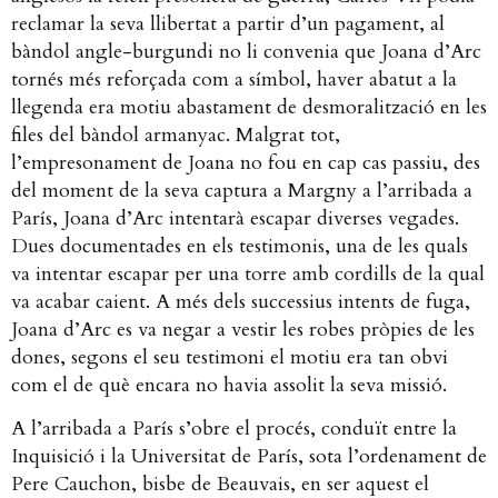
reclamar la seva llibertat a partir d’un pagament, al
bàndol angle-burgundi no li convenia que Joana d’Arc
tornés més reforçada com a símbol, haver abatut a la
llegenda era motiu abastament de desmoralització en les
files del bàndol armanyac. Malgrat tot,
l’empresonament de Joana no fou en cap cas passiu, des
del moment de la seva captura a Margny a l’arribada a
París, Joana d’Arc intentarà escapar diverses vegades.
Dues documentades en els testimonis, una de les quals
va intentar escapar per una torre amb cordills de la qual
va acabar caient. A més dels successius intents de fuga,
Joana d’Arc es va negar a vestir les robes pròpies de les
dones, segons el seu testimoni el motiu era tan obvi
com el de què encara no havia assolit la seva missió.
A l’arribada a París s’obre el procés, conduït entre la
Inquisició i la Universitat de París, sota l’ordenament de
Pere Cauchon, bisbe de Beauvais, en ser aquest el