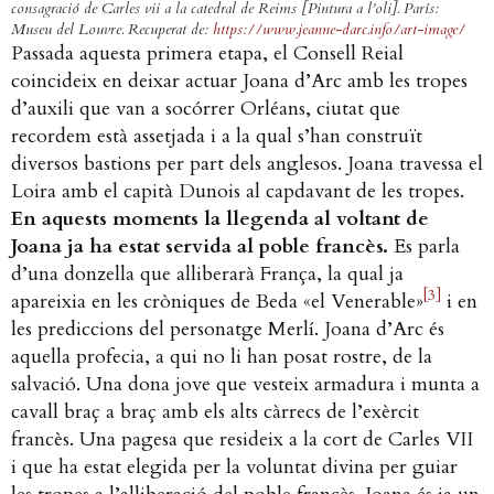
consagració de Carles vii a la catedral de Reims
[Pintura a l’oli]. París:
Museu del Louvre. Recuperat de:
https://www.jeanne-darc.info/art-image/
Passada aquesta primera etapa, el Consell Reial
coincideix en deixar actuar Joana d’Arc amb les tropes
d’auxili que van a socórrer Orléans, ciutat que
recordem està assetjada i a la qual s’han construït
diversos bastions per part dels anglesos. Joana travessa el
Loira amb el capità Dunois al capdavant de les tropes.
En aquests moments la llegenda al voltant de
Joana ja ha estat servida al poble francès.
Es parla
d’una donzella que alliberarà França, la qual ja
[3]
apareixia en les cròniques de Beda «el Venerable»
i en
les prediccions del personatge Merlí. Joana d’Arc és
aquella profecia, a qui no li han posat rostre, de la
salvació. Una dona jove que vesteix armadura i munta a
cavall braç a braç amb els alts càrrecs de l’exèrcit
francès. Una pagesa que resideix a la cort de Carles VII
i que ha estat elegida per la voluntat divina per guiar