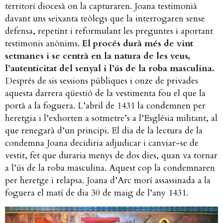
territori diocesà on la capturaren. Joana testimonià
davant uns seixanta teòlegs que la interrogaren sense
defensa, repetint i reformulant les preguntes i aportant
testimonis anònims.
El procés durà més de vint
setmanes i se centrà en la natura de les veus,
l’autenticitat del senyal i l’ús de la roba masculina.
Després de sis sessions públiques i onze de privades
aquesta darrera qüestió de la vestimenta fou el que la
portà a la foguera. L’abril de 1431 la condemnen per
heretgia i l’exhorten a sotmetre’s a l’Església militant, al
que renegarà d’un principi. El dia de la lectura de la
condemna Joana decidiria adjudicar i canviar-se de
vestit, fet que duraria menys de dos dies, quan va tornar
a l’ús de la roba masculina. Aquest cop la condemnaren
per heretge i relapsa. Joana d’Arc morí assassinada a la
foguera el matí de dia 30 de maig de l’any 1431.