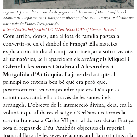
Figura II. Joana d’Arc vestida de pagesa amb les armes [Miniatura] (s.xv).
Manuscrit
. Département Estampes et photographie, N-2. França: Bibliothèque
nationale de France. Recuperat de:
https://gallica.bnf.fr/ark:/12148/btv1b8551137c/f1.item.r=Recueil
Com arriba, doncs, una al·lota de família pagesa a
convertir-se en el símbol de França? Ella mateixa
explica com un dia al camp va començar a sofrir visions
al·lucinatòries, se li apareixien els
arcàngels Miquel i
Gabriel i les santes Catalina d’Alexandria i
Margalida d’Antioquia.
La jove declarà que al
principi no entenia ben bé què era però que,
posteriorment, va comprendre que era Déu qui es
comunicava amb ella a través de les santes i els
arcàngels. L’objecte de la intersecció divina, deia, era la
voluntat que alliberés el setge d’Orléans i retornés la
corona francesa a Carles VII per tal de reordenar França
sota el regnat de Déu. Ambdós objectius els repetirà
Joana al llarg de les seves relacions amb la cort i fins a la