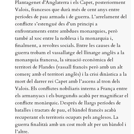
Plantagenet d’Anglaterra i els Capet, posteriorment
Valois, francesos que durà més de cent anys entre
períodes de pau armada i de guerra. L’arrelament del
conflicte s’estengué des d’un principi a
enfrontaments entre ambdues monarquies, però
també al xoc entre la noblesa i la monarquia i,
finalment, a revoltes socials. Entre les causes de la
guerra trobam el vassallatge del llinatge anglès a la
monarquia francesa, la situació econòmica del
territori de Flandes (vassall francès però amb un alt
comerç amb el territori anglès) i la crisi dinàstica a la
mort del darrer rei Capet amb l’ascens al tron dels
Valois. Els conflictes nobiliaris interns a França entre
els armanyacs i els burgundis acabà per magnificar el
conflicte monàrquic
.
Després de llargs períodes de
batalles i tractats de pau, el bàndol francès acabà
recuperant els territoris ocupats pels anglesos. La
guerra finalitzà amb un cost molt alt per un bàndol i
l’altre.