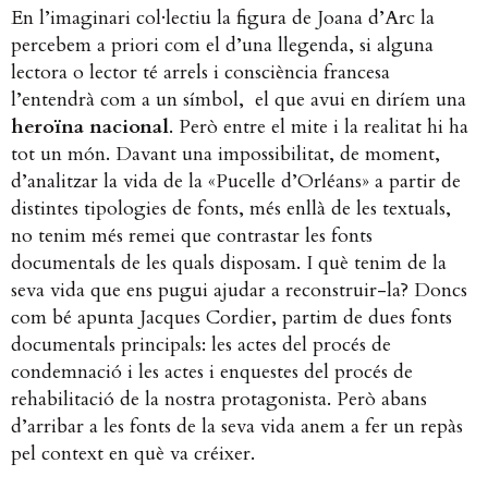
En l’imaginari col·lectiu la figura de Joana d’Arc la
percebem a priori com el d’una llegenda, si alguna
lectora o lector té arrels i consciència francesa
l’entendrà com a un símbol, el que avui en diríem una
heroïna nacional
. Però entre el mite i la realitat hi ha
tot un món. Davant una impossibilitat, de moment,
d’analitzar la vida de la «Pucelle d’Orléans» a partir de
distintes tipologies de fonts, més enllà de les textuals,
no tenim més remei que contrastar les fonts
documentals de les quals disposam. I què tenim de la
seva vida que ens pugui ajudar a reconstruir-la? Doncs
com bé apunta Jacques Cordier, partim de dues fonts
documentals principals: les actes del procés de
condemnació i les actes i enquestes del procés de
rehabilitació de la nostra protagonista. Però abans
d’arribar a les fonts de la seva vida anem a fer un repàs
pel context en què va créixer.