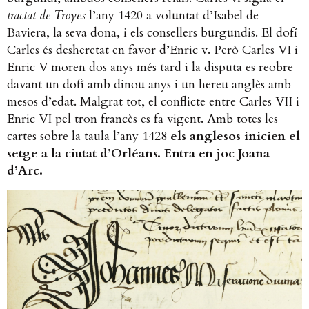
tractat de Troyes
l’any 1420 a voluntat d’Isabel de
Baviera, la seva dona, i els consellers burgundis. El dofí
Carles és desheretat en favor d’Enric v. Però Carles VI i
Enric V moren dos anys més tard i la disputa es reobre
davant un dofí amb dinou anys i un hereu anglès amb
mesos d’edat. Malgrat tot, el conflicte entre Carles VII i
Enric VI pel tron francès es fa vigent. Amb totes les
cartes sobre la taula l’any 1428
els anglesos inicien el
setge a la ciutat d’Orléans. Entra en joc Joana
d’Arc.