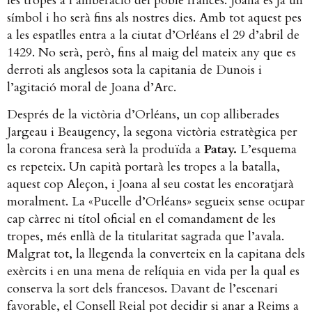
les tropes a l’alliberació del poble francès. Joana és ja un
símbol i ho serà fins als nostres dies. Amb tot aquest pes
a les espatlles entra a la ciutat d’Orléans el 29 d’abril de
1429. No serà, però, fins al maig del mateix any que es
derroti als anglesos sota la capitania de Dunois i
l’agitació moral de Joana d’Arc.
Després de la victòria d’Orléans, un cop alliberades
Jargeau i Beaugency, la segona victòria estratègica per
la corona francesa serà la produïda a
Patay.
L’esquema
es repeteix. Un capità portarà les tropes a la batalla,
aquest cop Aleçon, i Joana al seu costat les encoratjarà
moralment. La «Pucelle d’Orléans» segueix sense ocupar
cap càrrec ni títol oficial en el comandament de les
tropes, més enllà de la titularitat sagrada que l’avala.
Malgrat tot, la llegenda la converteix en la capitana dels
exèrcits i en una mena de relíquia en vida per la qual es
conserva la sort dels francesos. Davant de l’escenari
favorable, el Consell Reial pot decidir si anar a Reims a