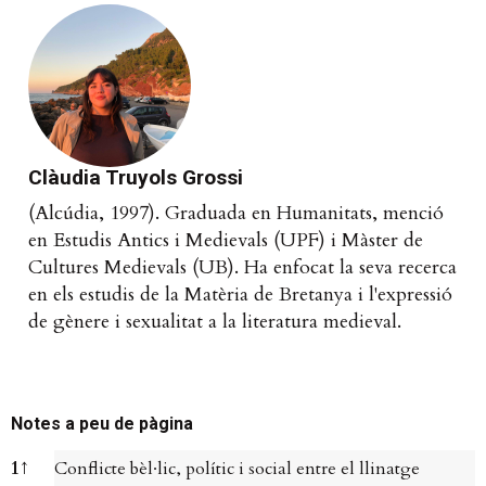
Clàudia Truyols Grossi
(Alcúdia, 1997). Graduada en Humanitats, menció
en Estudis Antics i Medievals (UPF) i Màster de
Cultures Medievals (UB). Ha enfocat la seva recerca
en els estudis de la Matèria de Bretanya i l'expressió
de gènere i sexualitat a la literatura medieval.
Notes a peu de pàgina
Notes a peu de pàgina
1
↑
Conflicte bèl·lic, polític i social entre el llinatge