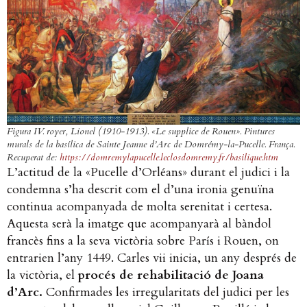
Figura IV. royer, Lionel (1910-1913). «Le supplice de Rouen».
Pintures
murals de la basílica de Sainte Jeanne d’Arc de Domrémy-la-Pucelle
. França.
Recuperat de:
https://domremylapucelle.leclosdomremy.fr/basilique.htm
L’actitud de la «Pucelle d’Orléans» durant el judici i la
condemna s’ha descrit com el d’una ironia genuïna
continua acompanyada de molta serenitat i certesa.
Aquesta serà la imatge que acompanyarà al bàndol
francès fins a la seva victòria sobre París i Rouen, on
entrarien l’any 1449. Carles vii inicia, un any després de
la victòria, el
procés de rehabilitació de Joana
d’Arc.
Confirmades les irregularitats del judici per les