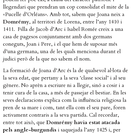
llegendari que prendran un cop consolidat el mite de la
«Pucelle d’Orléans». Amb tot, sabem que Joana neix a
Domrémy
, al territori de Lorena, entre l’any 1410 i
1411. Filla de Jacob d’Arc i Isabel Romée creix a una
casa de pagesos conjuntament amb dos germans
coneguts, Joan i Pere, i el que hem de suposar més
d’una germana, una de les quals menciona durant el
judici però de la que no sabem el nom.
La formació de Joana d’Arc és la de qualsevol al·lota de
la seva edat, que pertany a la seva ‘classe social’ i al seu
gènere. No aprèn a escriure ni a llegir, sinó a cosir i a
tenir cura de la casa, a més de passejar el bestiar. En les
seves declaracions explica com la influència religiosa la
pren de sa mare i com, tant ella com el seu pare, foren
activament contraris a la seva partida. Cal recordar,
entre tot això, que
Domrémy havia estat atacada
pels angle-burgundis
i saquejada l’any 1425 i, per