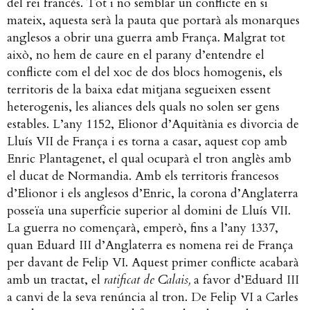
del rei francès. Tot i no semblar un conflicte en si
mateix, aquesta serà la pauta que portarà als monarques
anglesos a obrir una guerra amb França. Malgrat tot
això, no hem de caure en el parany d’entendre el
conflicte com el del xoc de dos blocs homogenis, els
territoris de la baixa edat mitjana segueixen essent
heterogenis, les aliances dels quals no solen ser gens
estables. L’any 1152, Elionor d’Aquitània es divorcia de
Lluís VII de França i es torna a casar, aquest cop amb
Enric Plantagenet, el qual ocuparà el tron anglès amb
el ducat de Normandia. Amb els territoris francesos
d’Elionor i els anglesos d’Enric, la corona d’Anglaterra
posseïa una superfície superior al domini de Lluís VII.
La guerra no començarà, emperò, fins a l’any 1337,
quan Eduard III d’Anglaterra es nomena rei de França
per davant de Felip VI. Aquest primer conflicte acabarà
amb un tractat, el
ratificat de Calais,
a favor d’Eduard III
a canvi de la seva renúncia al tron. De Felip VI a Carles