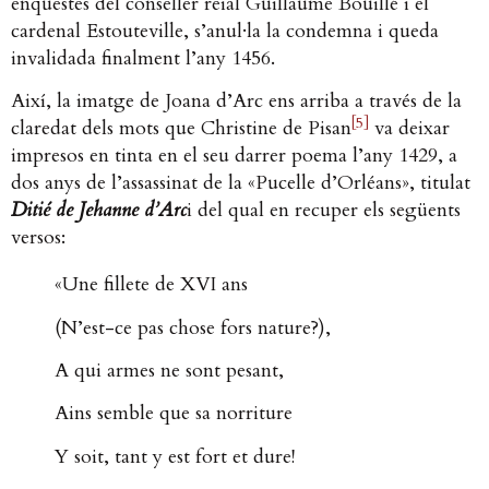
enquestes del conseller reial Guillaume Bouillé i el
cardenal Estouteville, s’anul·la la condemna i queda
invalidada finalment l’any 1456.
Així, la imatge de Joana d’Arc ens arriba a través de la
[5]
claredat dels mots que Christine de Pisan
va deixar
impresos en tinta en el seu darrer poema l’any 1429, a
dos anys de l’assassinat de la «Pucelle d’Orléans», titulat
Ditié de Jehanne d’Arc
i del qual en recuper els següents
versos:
«Une fillete de XVI ans
(N’est-ce pas chose fors nature?),
A qui armes ne sont pesant,
Ains semble que sa norriture
Y soit, tant y est fort et dure!