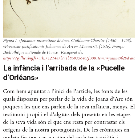
Figura I. «Johannes miseratione divina». Guillaume Chartier (1456 – 1458).
«Processus justificationis Johannae de Arco».
Manuscrit,
(151v). França:
Bibliothèque nationale de France. Recuperat de:
https://gallica.bnf.fr/ark:/12148/btv1b8593564c/f308.item.r=jeanne%20d’arc
La infància i l’arribada de la «Pucelle
d’Orléans»
Com hem apuntat a l’inici de l’article, les fonts de les
quals disposam per parlar de la vida de Joana d’Arc són
poques i les que ens parlen de la seva infància, menys. El
testimoni propi i el d’alguns dels presents en les etapes
de la seva vida són el que ens resta per contrastar els
orígens de la nostra protagonista. De les cròniques en
podem fer poc cas, a causa del caràcter patriòtic i