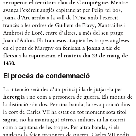
recuperar el territori clau de Compiègne
. Mentre
avança l’exèrcit anglès capitanejat per Felip «el bo»,
Joana d’Arc arriba a la vall de l’Oise amb l’exèrcit
francès a les ordres de Guillem de Flavy, Xantrailles i
Ambrosi de Loré, entre d’altres, a més del seu patge
Joan d’Aulon. Els francesos ataquen les tropes angleses
en el pont de Margny on
feriran a Joana a tir de
fletxa i la capturaran el mateix dia 23 de maig de
1430.
El procés de condemnació
La intenció serà des d’un principi la de jutjar-la per
heretgia
i no com a presonera de guerra. Els motius de
la distinció són dos. Per una banda, la seva posició dins
la cort de Carles VII ha estat en tot moment sota títol
sagrat, no ha mantingut càrrecs militars ni ha exercit
com a capitana de les tropes. Per altra banda, si els
anglesos la feien presonera de guerra, Carles VII podia