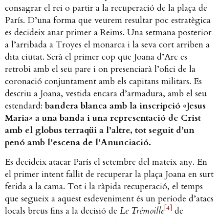
consagrar el rei o partir a la recuperació de la plaça de
París. D’una forma que veurem resultar poc estratègica
es decideix anar primer a Reims. Una setmana posterior
a l’arribada a Troyes el monarca i la seva cort arriben a
dita ciutat. Serà el primer cop que Joana d’Arc es
retrobi amb el seu pare i on presenciarà l’ofici de la
coronació conjuntament amb els capitans militars. Es
descriu a Joana, vestida encara d’armadura, amb el seu
estendard:
bandera blanca amb la inscripció «Jesus
Maria» a una banda i una representació de Crist
amb el globus terraqüi a l’altre, tot seguit d’un
penó amb l’escena de l’Anunciació.
Es decideix atacar París el setembre del mateix any. En
el primer intent fallit de recuperar la plaça Joana en surt
ferida a la cama. Tot i la ràpida recuperació, el temps
que segueix a aquest esdeveniment és un període d’atacs
[4]
locals breus fins a la decisió de
Le Trémoille
de