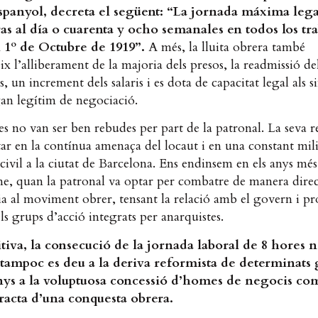
panyol, decreta el següent: “La jornada máxima lega
s al día o cuarenta y ocho semanales en todos los tra
l 1º de Octubre de 1919”.
A més, la lluita obrera també
x l’alliberament de la majoria dels presos, la readmissió de
, un increment dels salaris i es dota de capacitat legal als s
an legítim de negociació.
s no van ser ben rebudes per part de la patronal. La seva r
ar en la contínua amenaça del locaut i en una constant mili
 civil a la ciutat de Barcelona. Ens endinsem en els anys més
me, quan la patronal va optar per combatre de manera direc
a al moviment obrer, tensant la relació amb el govern i p
els grups d’acció integrats per anarquistes.
tiva, la consecució de la jornada laboral de 8 hores n
 tampoc es deu a la deriva reformista de determinats 
ys a la voluptuosa concessió d’homes de negocis c
tracta d’una conquesta obrera.