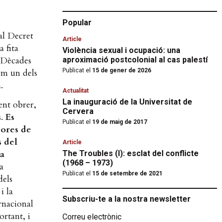
Popular
al Decret
Article
 fita
Violència sexual i ocupació: una
. Dècades
aproximació postcolonial al cas palestí
om un dels
Publicat el
15 de gener de 2026
.
Actualitat
La inauguració de la Universitat de
ent obrer,
Cervera
s.
Es
Publicat el
19 de maig de 2017
hores de
s del
Article
ra
The Troubles (I): esclat del conflicte
(1968 – 1973)
a
Publicat el
15 de setembre de 2021
dels
i la
Subscriu-te a la nostra newsletter
rnacional
ortant, i
Correu electrònic