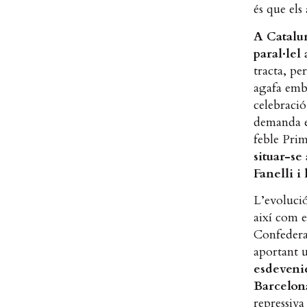
és que els
A Catalun
paral·lel
tracta, pe
agafa embr
celebració
demanda en
feble Prim
situar-se
Fanelli i
L’evolució
així com e
Confederac
aportant 
esdeveni
Barcelon
repressiva