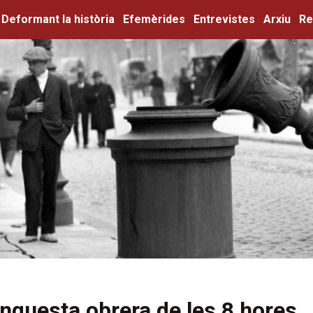
Deformant la història
Efemèrides
Entrevistes
Arxiu
Re
nquesta obrera de les 8 hores