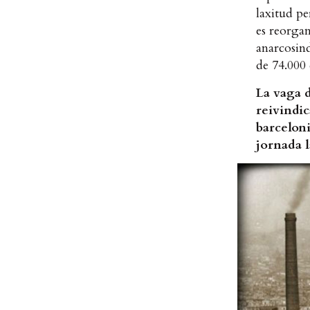
laxitud pe
es reorgan
anarcosind
de 74.000 
La vaga d
reivindic
barceloni
jornada l