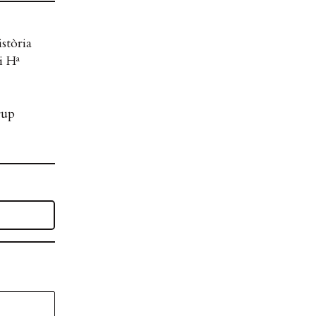
stòria
i Hª
rup