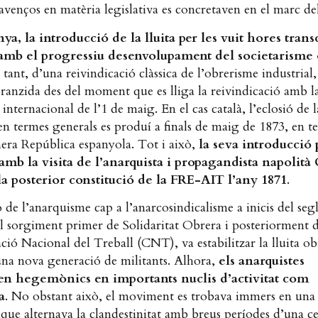
 avenços en matèria legislativa es concretaven en el marc dels
ya, la introducció de la lluita per les vuit hores tran
 amb el progressiu desenvolupament del societarisme 
r tant, d’una reivindicació clàssica de l’obrerisme industrial,
anzida des del moment que es lliga la reivindicació amb l
 internacional de l’1 de maig. En el cas català, l’eclosió de l
 termes generals es produí a finals de maig de 1873, en t
era República espanyola. Tot i això,
la seva introducció 
 amb la visita de l’anarquista i propagandista napolità
 la posterior constitució de la FRE-AIT l’any 1871
.
 de l’anarquisme cap a l’anarcosindicalisme a inicis del se
l sorgiment primer de Solidaritat Obrera i posteriorment d
ió Nacional del Treball (CNT), va estabilitzar la lluita ob
una nova generació de militants. Alhora,
els anarquistes
en hegemònics en importants nuclis d’activitat com
a
. No obstant això, el moviment es trobava immers en una
 que alternava la clandestinitat amb breus períodes d’una ce