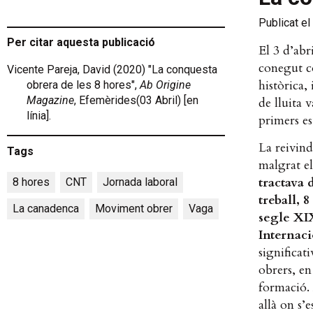
Publicat el
Per citar aquesta publicació
El 3 d’abr
conegut co
Vicente Pareja, David (2020) "La conquesta
històrica,
obrera de les 8 hores",
Ab Origine
Magazine
, Efemèrides(03 Abril) [en
de lluita 
línia].
primers es
La reivind
Tags
malgrat el
tractava 
8 hores
,
CNT
,
Jornada laboral
,
treball, 
La canadenca
,
Moviment obrer
,
Vaga
segle XIX
Internaci
significat
obrers, en
formació. 
allà on s’