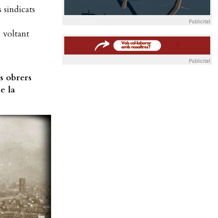
 sindicats
Publicitat
l voltant
Publicitat
s obrers
e la