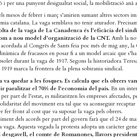
ió i per una punyent desigualtat social, la mobilització anà 
els mesos de febrer i març s’anirien sumant altres sectors i
omia catalana. La vaga semblava no tenir aturador. Precisa
olta de la vaga de La Canadenca és l’eficàcia del sind
om a nou model d’organització de la CNT.
Amb la no
a acordada al Congrés de Sants feia poc més de mig any, l
dinàmica de fracassos en posar fi a un model arcaic que s’ha
solet durant la vaga de 1917. Segons la historiadora Teres
 1919 marca la frontera de la plena sobirania sindical.
 va quedar a les fosques. Es calcula que els obrers va
r paralitzar el 70% de l’economia del país.
En un inte
 per part de l’estat, es militaritzen les empreses afectades, p
 solidaritat del moviment era tal que va aconseguir recaptar
er fer front al cost que va suposar la vaga pels obrers.
ment dels acords per part del govern farà que el 24 de ma
la vaga. Aquesta vegada la protesta adopta un caràcter gene
 desgavell, el comte de Romanones, llavors president