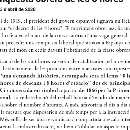
3 d'abril de 2020
il de 1919, el president del govern espanyol signava un Rei
m “el decret de les 8 hores”. El moviment obrer assolia una
 i ho feia en el marc de la convocatòria d’una vaga general
van precedir una conquesta laboral que situava a Espanya c
tats del món en cedir davant l’obstinació de la classe obrera
icació de les vuit hores va servir de catalitzador pel movim
 distanciament de les posicions entre marxistes i anarquiste
d’una demanda històrica, escampada sota el lema “8 
8 hores de descans i 8 hores d’esbarjo” des de principi
 i convertida en símbol a partir de 1866 per la Prime
onal.
La redistribució del treball hauria d’incidir de maner
iva sobre el nombre d’aturats. A més, afavoriria el dia a dia 
 la mesura que disposarien de més temps per a la instrucció 
Més enllà de ser una reivindicació compartida a escala inte
estenia la industrialització, no hem d’oblidar un aspecte imp