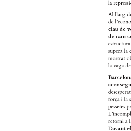
la repress
Al llarg d
de l’econ
clau de v
de ram c
estructur
supera la 
mostrat ob
la vaga de
Barcelona
aconsegui
desesperat
força i la
pessetes p
L’incompli
retorni a 
Davant el