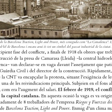
 de la Barcelona Traction, Light and Power, més coneguda com “La Canadenca”. L’e
l·lel de Barcelona i encara avui és tot un símbol del passat industrial de la ciutat.
ipient fase del conflicte, a finals de 1918 els obrers que tre
trucció de la presa de Camarasa (Lleida) −la central hidroel
nca− van declarar-se en vaga davant l’assetjament que pati
 Guàrdia Civil i del director de la construcció. Ràpidament,
la CNT va encapçalar la protesta, situant l’exigència de le
una de les reivindicacions principals. Subjeien en el fons al
 com era l’augment del salari.
El febrer de 1919, el confl
 la capital catalana.
En aquesta ocasió la vaga es va origin
iadament de 8 treballadors de l’empresa
Riegos y Fuerzas de
l de
Barcelona Traction, Light and Power
. Enmig d’un clima ma