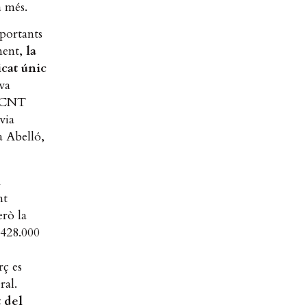
a més.
mportants
ment,
la
icat únic
va
a CNT
via
a Abelló,
n
nt
erò la
 428.000
rç es
ral.
 del