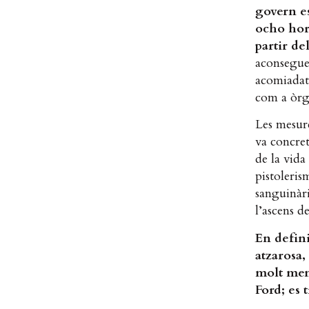
govern es
ocho hora
partir de
aconseguei
acomiadats
com a òrg
Les mesure
va concret
de la vida
pistoleris
sanguinàri
l’ascens d
En defini
atzarosa,
molt men
Ford; es 