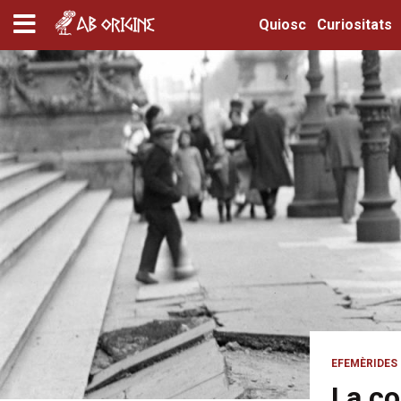
Quiosc
Curiositats
EFEMÈRIDES
La co