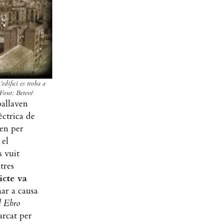
difici es troba a
 Font: Betevé
ballaven
èctrica de
en per
 el
s vuit
tres
icte va
ar a causa
l Ebro
rcat per