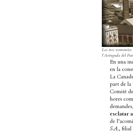
Les tres xemeneies
l’Avinguda del Para
En una inc
en la cons
La Canade
part de la
Comitè de 
hores com 
demandes,
esclatar a
de l’acom
S.A.
, filia