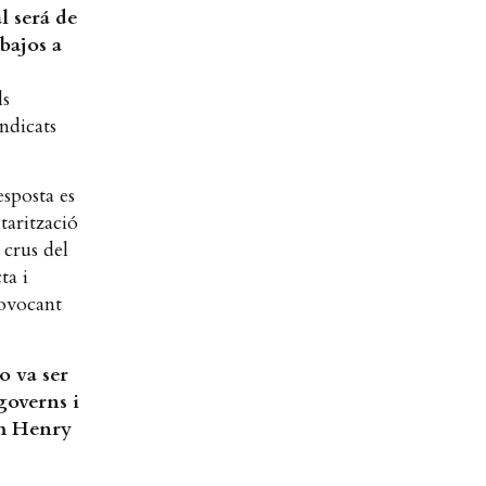
l será de
bajos a
ls
indicats
esposta es
tarització
 crus del
ta i
rovocant
o va ser
governs i
om Henry