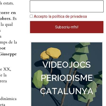
 estats.
scorre en
Accepto la política de privadesa
obrer.
Es
 la qual
a
a
emps de la
pot
 Giuseppe
gle XX,
e la
rera
 dinàmica
rta