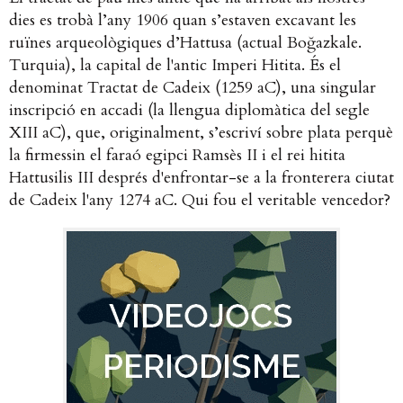
dies es trobà l’any 1906 quan s’estaven excavant les
ruïnes arqueològiques d’Hattusa (actual Boğazkale.
Turquia), la capital de l'antic Imperi Hitita. És el
denominat Tractat de Cadeix (1259 aC), una singular
inscripció en accadi (la llengua diplomàtica del segle
XIII aC), que, originalment, s’escriví sobre plata perquè
la firmessin el faraó egipci Ramsès II i el rei hitita
Hattusilis III després d'enfrontar-se a la fronterera ciutat
de Cadeix l'any 1274 aC. Qui fou el veritable vencedor?