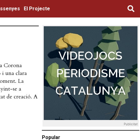
ssenyes
El Projecte
 la Corona
 i una clara
moment. La
nyint-se a
tat de creació. A
Publicitat
Popular