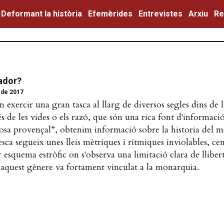
Deformant la història
Efemèrides
Entrevistes
Arxiu
Re
ador?
 de 2017
n exercir una gran tasca al llarg de diversos segles dins de
s de les vides o els razó, que són una rica font d'informació
rosa provençal”, obtenim informació sobre la historia del 
sca segueix unes lleis mètriques i rítmiques inviolables, ce
r esquema estròfic on s'observa una limitació clara de lliber
 aquest gènere va fortament vinculat a la monarquia.