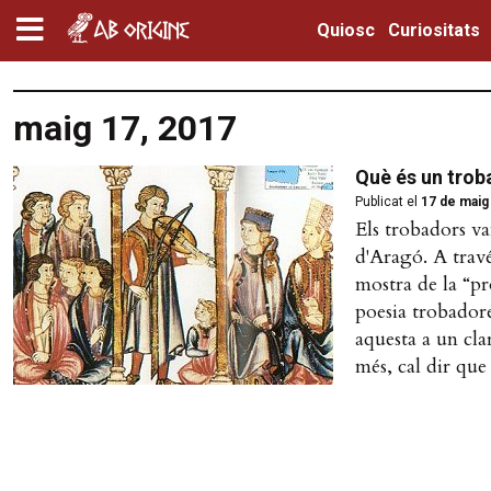
Quiosc
Curiositats
maig 17, 2017
Què és un trob
Publicat el
17 de maig
Els trobadors va
d'Aragó. A travé
mostra de la “p
poesia trobadore
aquesta a un cla
més, cal dir que