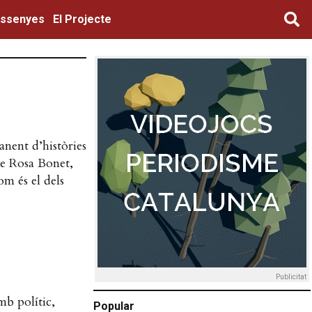
ssenyes
El Projecte
anent d’històries
 de Rosa Bonet,
om és el dels
Publicitat
mb polític,
Popular