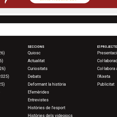
SECCIONS
El PROJECTE
26)
Quiosc
Presentac
6)
Actualitat
Col·labora
26)
Curiositats
Col·labora
2025)
Debats
l’Aixeta
25)
Deformant la història
Publicitat
)
Efemèrides
Entrevistes
Històries de l’esport
Històries dels videojocs