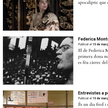
apocalíptic que 
Federica Monts
Publicat el
15 de març
El de Federica M
primera dona min
es féu càrrec de
Entrevistes a 
Publicat el
15 de març
És un dia fred i 