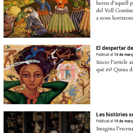
hereu d’aquell 
del Vell Contin
a nous horitzons
El despertar d
Publicat el
15 de març
Inicio l’article 
què és? Quina di
Les històries 
Publicat el
15 de març
Imagina l’escena