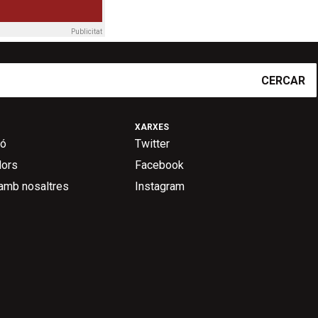
Publicitat
CERCAR
XARXES
ió
Twitter
dors
Facebook
 amb nosaltres
Instagram