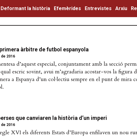
Deformant la història
Efemèrides
Entrevistes
Arxiu
Re
 primera àrbitre de futbol espanyola
 de 2016
nentesa d’aquest especial, conjuntament amb la secció perm
a qual escric sovint, avui m’agradaria acostar-vos la figura
onera a Espanya d’un col·lectiu sempre en el punt de mira c
l.
erses que canviaren la història d’un imperi
 de 2016
segle XVI els diferents Estats d’Europa enfilaven un nou ru