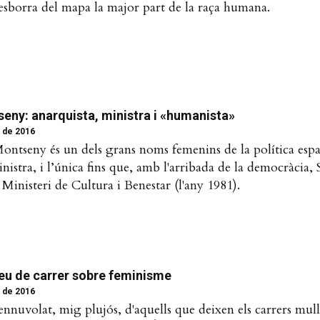
esborra del mapa la major part de la raça humana.
eny: anarquista, ministra i «humanista»
 de 2016
ontseny és un dels grans noms femenins de la política espa
istra, i l’única fins que, amb l'arribada de la democràcia, 
l Ministeri de Cultura i Benestar (l'any 1981).
peu de carrer sobre feminisme
 de 2016
ennuvolat, mig plujós, d'aquells que deixen els carrers mullat