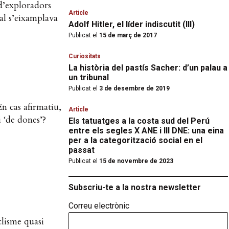
d’exploradors
Article
al s’eixamplava
Adolf Hitler, el líder indiscutit (III)
Publicat el
15 de març de 2017
Curiositats
La història del pastís Sacher: d’un palau a
un tribunal
Publicat el
3 de desembre de 2019
En cas afirmatiu,
Article
i ‘de dones’?
Els tatuatges a la costa sud del Perú
entre els segles X ANE i III DNE: una eina
per a la categorització social en el
passat
Publicat el
15 de novembre de 2023
Subscriu-te a la nostra newsletter
Correu electrònic
clisme quasi