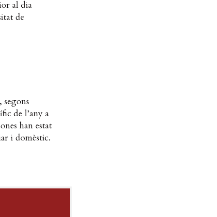
or al dia
itat de
, segons
fic de l’any a
ones han estat
iar i domèstic.