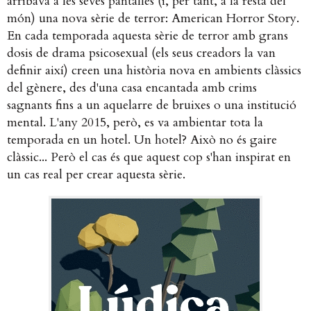
arribava a les seves pantalles (i, per tant, a la resta del
món) una nova sèrie de terror: American Horror Story.
En cada temporada aquesta sèrie de terror amb grans
dosis de drama psicosexual (els seus creadors la van
definir així) creen una història nova en ambients clàssics
del gènere, des d'una casa encantada amb crims
sagnants fins a un aquelarre de bruixes o una institució
mental. L'any 2015, però, es va ambientar tota la
temporada en un hotel. Un hotel? Això no és gaire
clàssic... Però el cas és que aquest cop s'han inspirat en
un cas real per crear aquesta sèrie.