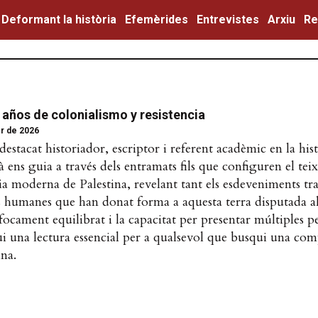
Deformant la història
Efemèrides
Entrevistes
Arxiu
Re
 años de colonialismo y resistencia
r de 2026
destacat historiador, escriptor i referent acadèmic en la hi
 ens guia a través dels entramats fils que configuren el teix
a moderna de Palestina, revelant tant els esdeveniments tr
s humanes que han donat forma a aquesta terra disputada al
focament equilibrat i la capacitat per presentar múltiples p
gui una lectura essencial per a qualsevol que busqui una com
ina.