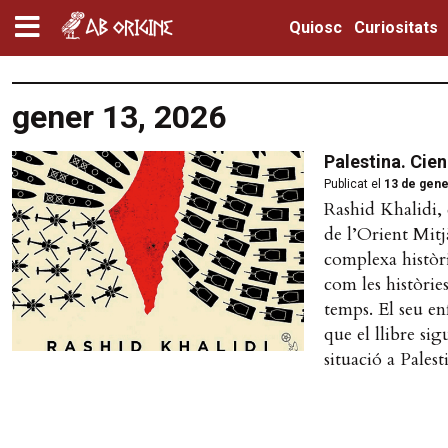
Quiosc
Curiositats
gener 13, 2026
Palestina. Cien
Publicat el
13 de gene
Rashid Khalidi, 
de l’Orient Mitjà
complexa històri
com les històrie
temps. El seu en
que el llibre si
situació a Palest