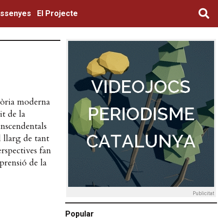
ssenyes
El Projecte
stòria moderna
it de la
anscendentals
 llarg de tant
erspectives fan
prensió de la
Publicitat
Popular