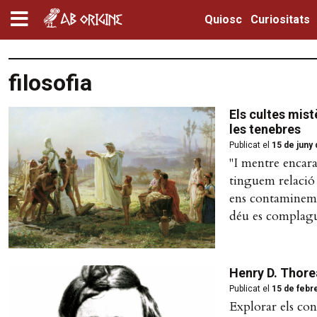
Quiosc
Curiositats
filosofia
Els cultes mist
les tenebres
Publicat el
15 de juny
"I mentre encara
tinguem relació 
ens contaminem 
déu es complagui
Henry D. Thorea
Publicat el
15 de febr
Explorar els con