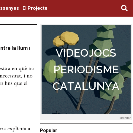
ssenyes
El Projecte
ntre la llum i
mesura en què no
ecessitat, i no
 fins que el
Publicitat
ia explícita a
Popular