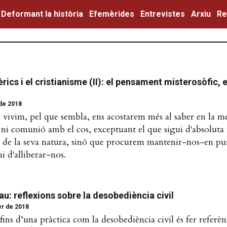
Deformant la història
Efemèrides
Entrevistes
Arxiu
Re
èrics i el cristianisme (II): el pensament misterosòfic, e
 de 2018
 vivim, pel que sembla, ens acostarem més al saber en la 
ni comunió amb el cos, exceptuant el que sigui d'absoluta n
de la seva natura, sinó que procurem mantenir-nos-en purs
 d'alliberar-nos.
u: reflexions sobre la desobediència civil
er de 2018
fins d’una pràctica com la desobediència civil és fer referènc