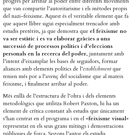
progrés per arribar al poder entre diferents moviments
que van compartir l’autoritarisme i els mètodes propis
del nazi-feixisme. Aquest és el veritable element que fa
que aquest llibre sigui especialment trencador amb
estudis pretèrits, ja que demostra que
el feixisme no
va ser estàtic i es va elaborar gràcies a una
successió de processos polítics i d’eleccions
personals en la recerca del poder
, juntament amb
l’intent d’eixamplar les bases de seguidors, formar
aliances amb elements polítics de l’
establishment
que
tenien més por a l’avenç del socialisme que al mateix
feixisme, i finalment arribar al poder.
Més enllà de l’estructura de l’obra i dels elements
metodològics que utilitza Robert Paxton, hi ha un
element de crítica constant als estudis que únicament
s’han centrat en el programa i en el
«feixisme visual»
representat en els seus grans mítings i demostracions
públiques de força. Segons l’autor els estudis