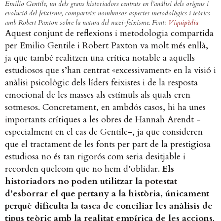
Emilio Gentile, un dels grans historiadors centrats en l’anàlisi dels orígens i
evolució del feixisme, comparteix nombrosos aspectes metodològics i teòrics
amb Robert Paxton sobre la natura del nazi-feixisme. Font:
Viquipèdia
Aquest conjunt de reflexions i metodologia compartida
per Emilio Gentile i Robert Paxton va molt més enllà,
ja que també realitzen una crítica notable a aquells
estudiosos que s’han centrat «excessivament» en la visió i
anàlisi psicològic dels líders feixistes i de la resposta
emocional de les masses als estímuls als quals eren
sotmesos. Concretament, en ambdós casos, hi ha unes
importants crítiques a les obres de Hannah Arendt -
especialment en el cas de Gentile-, ja que consideren
que el tractament de les fonts per part de la prestigiosa
estudiosa no és tan rigorós com seria desitjable i
recorden quelcom que no hem d’oblidar.
Els
historiadors no poden utilitzar la potestat
d’esborrar el que pertany a la història, únicament
perquè dificulta la tasca de conciliar les anàlisis de
tipus teòric amb la realitat empírica de les accions
.