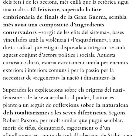
dels fets i de les accions, més enllà que la retòrica sigui
una o altra.
El feixisme, superada la fase
embrionària de finals de la Gran Guerra, sembla
més aviat una composició d’ingredients
conservadors
–sorgit de les elits del sistema-, bases
vinculades amb la violència i «l’esquadrisme», i una
dreta radical que estigui disposada a integrar-se amb
aquest conjunt d’actors polítics i socials. Aquesta
curiosa coalició, estaria estretament unida per enemics
exteriors i interiors comuns i per la passió per la
necessitat de «regenerar» la nació i dinamitzar-la.
Superades les explicacions sobre els orígens del nazi-
feixisme i de la seva arribada al poder, l’autor es
planteja un seguit de
reflexions sobre la naturalesa
dels totalitarismes i les seves diferències
. Segons
Robert Paxton, per molt similar que pugui semblar,
morir de tifus, desnutrició, esgotament o d’un
afusellament en camps de treball siberians de Stalin o en