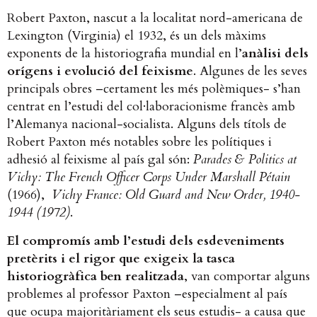
Robert Paxton, nascut a la localitat nord-americana de
Lexington (Virginia) el 1932, és un dels màxims
exponents de la historiografia mundial en l’
anàlisi dels
orígens i evolució del feixisme
. Algunes de les seves
principals obres –certament les més polèmiques- s’han
centrat en l’estudi del col·laboracionisme francès amb
l’Alemanya nacional-socialista. Alguns dels títols de
Robert Paxton més notables sobre les polítiques i
adhesió al feixisme al país gal són:
Parades & Politics at
Vichy: The French Officer Corps Under Marshall Pétain
(1966), ​
Vichy France: Old Guard and New Order, 1940-
1944 (1972)
.
El compromís amb l’estudi dels esdeveniments
pretèrits i el rigor que exigeix la tasca
historiogràfica ben realitzada
, van comportar alguns
problemes al professor Paxton –especialment al país
que ocupa majoritàriament els seus estudis- a causa que