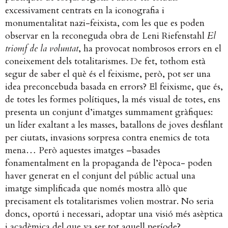
excessivament centrats en la iconografia i
monumentalitat nazi-feixista, com les que es poden
observar en la reconeguda obra de Leni Riefenstahl
El
triomf de la voluntat
, ha provocat nombrosos errors en el
coneixement dels totalitarismes. De fet, tothom està
segur de saber el què és el feixisme, però, pot ser una
idea preconcebuda basada en errors? El feixisme, que és,
de totes les formes polítiques, la més visual de totes, ens
presenta un conjunt d’imatges summament gràfiques:
un líder exaltant a les masses, batallons de joves desfilant
per ciutats, invasions sorpresa contra enemics de tota
mena… Però aquestes imatges –basades
fonamentalment en la propaganda de l’època- poden
haver generat en el conjunt del públic actual una
imatge simplificada que només mostra allò que
precisament els totalitarismes volien mostrar. No seria
doncs, oportú i necessari, adoptar una visió més asèptica
i acadèmica del que va ser tot aquell període?