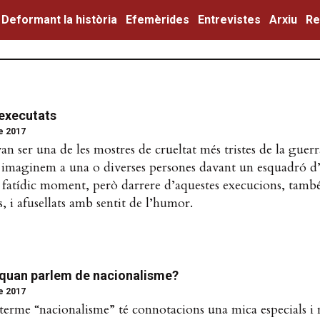
Deformant la història
Efemèrides
Entrevistes
Arxiu
Re
 executats
de 2017
n ser una de les mostres de crueltat més tristes de la guerra 
 imaginem a una o diverses persones davant un esquadró d
l fatídic moment, però darrere d’aquestes execucions, tamb
s, i afusellats amb sentit de l’humor.
 quan parlem de nacionalisme?
de 2017
 terme “nacionalisme” té connotacions una mica especials i