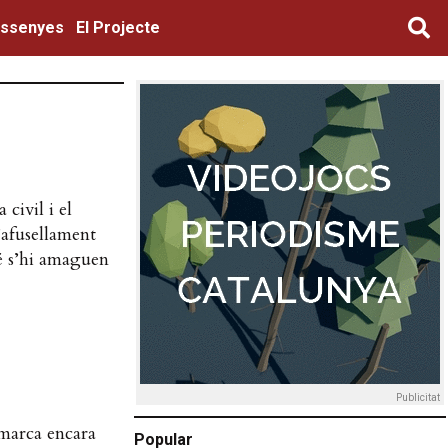
ssenyes
El Projecte
civil i el
’afusellament
é s’hi amaguen
Publicitat
 marca encara
Popular