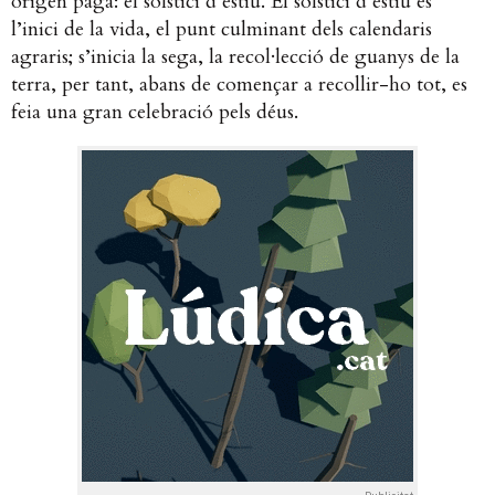
origen pagà: el solstici d’estiu. El solstici d’estiu és
l’inici de la vida, el punt culminant dels calendaris
agraris; s’inicia la sega, la recol·lecció de guanys de la
terra, per tant, abans de començar a recollir-ho tot, es
feia una gran celebració pels déus.