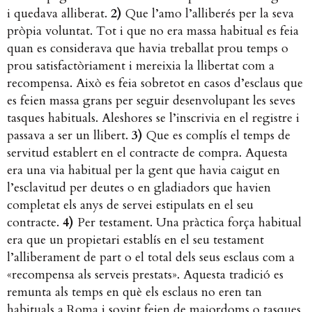
i quedava alliberat.
2)
​ Que l’amo l’alliberés per la seva
pròpia voluntat. Tot i que no era massa habitual es feia
quan es considerava que havia treballat prou temps o
prou satisfactòriament i mereixia la llibertat com a
recompensa. Això es feia sobretot en casos d’esclaus que
es feien massa grans per seguir desenvolupant les seves
tasques habituals. Aleshores se l’inscrivia en el registre i
passava a ser un llibert. ​
3)
​ Que es complís el temps de
servitud establert en el contracte de compra. Aquesta
era una via habitual per la gent que havia caigut en
l’esclavitud per deutes o en gladiadors que havien
completat els anys de servei estipulats en el seu
contracte.​
4)
​ Per testament. Una pràctica força habitual
era que un propietari establís en el seu testament
l’alliberament de part o el total dels seus esclaus com a
«recompensa als serveis prestats». Aquesta tradició es
remunta als temps en què els esclaus no eren tan
habituals a Roma i sovint feien de majordoms o tasques