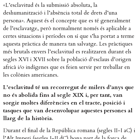
«L’esclavitud és la submissió absoluta, la
deshumanització i l’absència total de drets d’una
persona». Aquest és el concepte que es té generalment
de l’esclavatge, però normalment només és aplicable a
certes situacions i períodes on sí que s’ha portat a terme
aquesta pràctica de manera tan salvatge. Les pràctiques
més brutals envers l’esclavitud es realitzaren durant els
segles XVI i XVII sobre la població d’esclaus d’origen
africà i/o indígenes que es feien servir per treballar en
les colònies americanes.​
L’esclavitud té un recorregut de milers d’anys que
no és abolida fins al segle XIX i, per tant, van
sorgir moltes diferències en el tracte, posició i
tasques que van desenvolupar aquestes persones al
llarg de la història
​.
Durant el final de la República romana (segles II-I aC) i
l’Alt Imperi (segles I-II dC) bona part de la força de