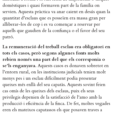
domèstiques i quasi formaven part de la família on
servien. Aquesta pràctica va anar caient en desús quan la
quantitat d’esclaus que es posseïen era massa gran per
alliberar-los de cop i es va començar a reservar per
aquells que gaudien de la confiança o el favor del seu
patró.
La remuneració del treball esclau era obligatori en
tots els casos, però segons algunes fonts molts
rebien només una part del que els corresponia o
se’ls enganyava
​. Aquests casos es donaven sobretot en
l’entorn rural, on les institucions judicials tenien molt
menys pes i un esclau difícilment podia presentar
queixes més enllà del seu capatàs. Aquests sovint feien
cas omís de les queixes dels esclaus, puix els seus
privilegis depenien de la satisfacció de l’amo amb la
producció i eficiència de la finca. De fet, moltes vegades
eren els mateixos capatassos els que posaven traves a