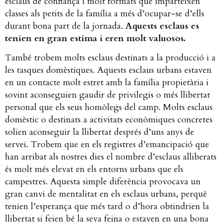
esclaus de confiança i molt formats que imparteixen
classes als petits de la família a més d’ocupar-se d’ells
durant bona part de la jornada. ​
Aquests esclaus es
tenien en gran estima i eren molt valuosos.
També trobem molts esclaus destinats a la producció i a
les tasques domèstiques. Aquests esclaus urbans estaven
en un contacte molt estret amb la família propietària i
sovint aconseguien gaudir de privilegis o més llibertat
personal que els seus homòlegs del camp. Molts esclaus
domèstic o destinats a activitats econòmiques concretes
solien aconseguir la llibertat després d’uns anys de
servei. Trobem que en els registres d’emancipació que
han arribat als nostres dies el nombre d’esclaus alliberats
és molt més elevat en els entorns urbans que els
campestres. Aquesta simple diferència provocava un
gran canvi de mentalitat en els esclaus urbans, perquè
tenien l’esperança que més tard o d’hora obtindrien la
llibertat si feien bé la seva feina o estaven en una bona