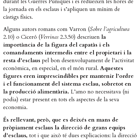
durant les Guerres Púniques i es redueixen les hores de
la jornada en els esclaus i s’apliquen un mínim de
càstigs físics.
Alguns autors romans com Varron (​
Sobre l’agricultura
2.10) o Ciceró (​
Verrinas
​ 2.3.50) descriuen ​
la
importància de la figura del capatàs i els
comandaments intermedis entre el propietari i la
resta d’esclaus
​ pel bon desenvolupament de l’activitat
econòmica, en especial, en el món rural. ​
Aquestes
figures eren imprescindibles per mantenir l’ordre
i el funcionament del sistema esclau, sobretot en
la producció alimentària.
​ L’amo no necessitava (ni
podia) estar present en tots els aspectes de la seva
economia. ​
És rellevant,
però, que es deixés en mans de
pròpiament esclaus la direcció de grans equips
d’esclaus,
​ tot i que això té dues explicacions: la direcció