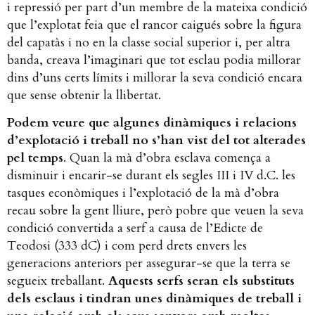
i repressió per part d’un membre de la mateixa condició
que l’explotat feia que el rancor caigués sobre la figura
del capatàs i no en la classe social superior i, per altra
banda, creava l’imaginari que tot esclau podia millorar
dins d’uns certs límits i millorar la seva condició encara
que sense obtenir la llibertat.
Podem veure que algunes dinàmiques i relacions
d’explotació i treball no s’han vist del tot alterades
pel temps
​. Quan la mà d’obra esclava comença a
disminuir i encarir-se durant els segles III i IV d.C. les
tasques econòmiques i l’explotació de la mà d’obra
recau sobre la gent lliure, però pobre que veuen la seva
condició convertida a serf a causa de l’Edicte de
Teodosi (333 dC) i com perd drets envers les
generacions anteriors per assegurar-se que la terra se
segueix treballant. ​
Aquests serfs seran els substituts
dels esclaus i tindran unes dinàmiques de treball i