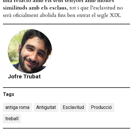
una relació amb els seus senyors amb moltes
similituds amb els esclaus
​, tot i que l’esclavitud no
serà oficialment abolida fins ben entrat el segle XIX.
Jofre Trubat
Tags
antiga roma
,
Antiguitat
,
Esclavitud
,
Producció
,
treball