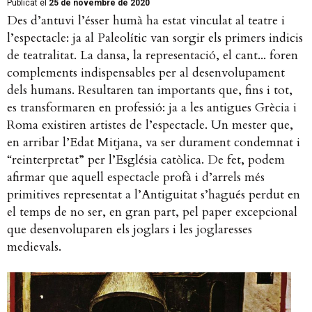
Publicat el
25 de novembre de 2020
Des d’antuvi l’ésser humà ha estat vinculat al teatre i
l’espectacle: ja al Paleolític van sorgir els primers indicis
de teatralitat. La dansa, la representació, el cant... foren
complements indispensables per al desenvolupament
dels humans. Resultaren tan importants que, fins i tot,
es transformaren en professió: ja a les antigues Grècia i
Roma existiren artistes de l’espectacle. Un mester que,
en arribar l’Edat Mitjana, va ser durament condemnat i
“reinterpretat” per l’Església catòlica. De fet, podem
afirmar que aquell espectacle profà i d’arrels més
primitives representat a l’Antiguitat s’hagués perdut en
el temps de no ser, en gran part, pel paper excepcional
que desenvoluparen els joglars i les joglaresses
medievals.