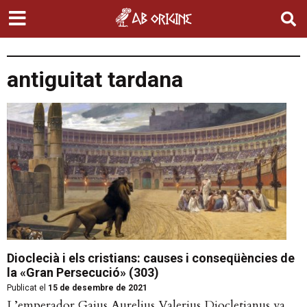
antiguitat tardana
Dioclecià i els cristians: causes i conseqüències de
la «Gran Persecució» (303)
Publicat el
15 de desembre de 2021
L’emperador Gaius Aurelius Valerius Diocletianus va