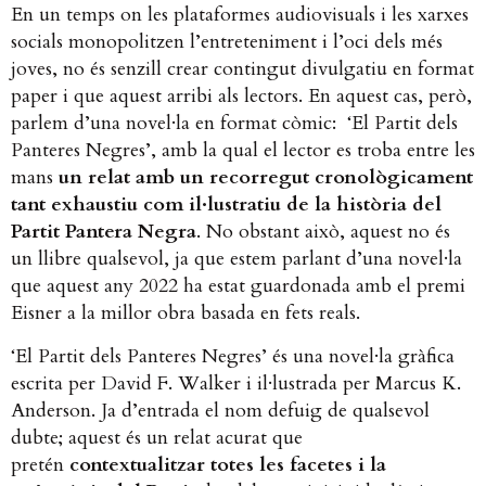
En un temps on les plataformes audiovisuals i les xarxes
socials monopolitzen l’entreteniment i l’oci dels més
joves, no és senzill crear contingut divulgatiu en format
paper i que aquest arribi als lectors. En aquest cas, però,
parlem d’una novel·la en format còmic: ‘El Partit dels
Panteres Negres’, amb la qual el lector es troba entre les
mans
un relat amb un recorregut cronològicament
tant exhaustiu com il·lustratiu de la història del
Partit Pantera Negra
. No obstant això, aquest no és
un llibre qualsevol, ja que estem parlant d’una novel·la
que aquest any 2022 ha estat guardonada amb el premi
Eisner a la millor obra basada en fets reals.
‘El Partit dels Panteres Negres’ és una novel·la gràfica
escrita per David F. Walker i il·lustrada per Marcus K.
Anderson. Ja d’entrada el nom defuig de qualsevol
dubte; aquest és un relat acurat que
pretén
contextualitzar totes les facetes i la