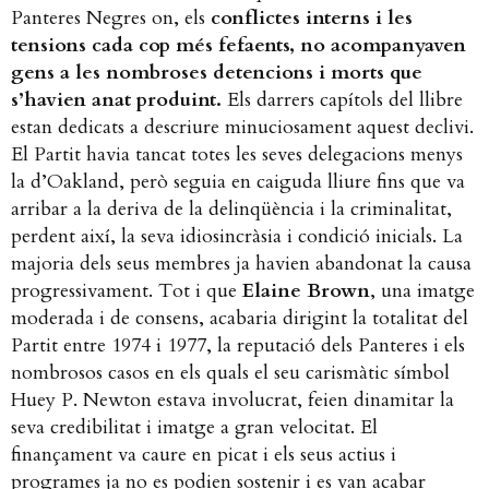
Panteres Negres on, els
conflictes interns i les
tensions cada cop més fefaents, no acompanyaven
gens a les nombroses detencions i morts que
s’havien anat produint.
Els darrers capítols del llibre
estan dedicats a descriure minuciosament aquest declivi.
El Partit havia tancat totes les seves delegacions menys
la d’Oakland, però seguia en caiguda lliure fins que va
arribar a la deriva de la delinqüència i la criminalitat,
perdent així, la seva idiosincràsia i condició inicials. La
majoria dels seus membres ja havien abandonat la causa
progressivament. Tot i que
Elaine Brown
, una imatge
moderada i de consens, acabaria dirigint la totalitat del
Partit entre 1974 i 1977, la reputació dels Panteres i els
nombrosos casos en els quals el seu carismàtic símbol
Huey P. Newton estava involucrat, feien dinamitar la
seva credibilitat i imatge a gran velocitat. El
finançament va caure en picat i els seus actius i
programes ja no es podien sostenir i es van acabar