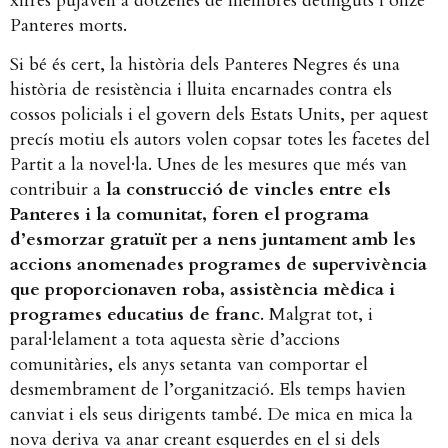
xifres pujaven a dotzenes de membres detinguts i onze
Panteres morts.
Si bé és cert, la història dels Panteres Negres és una
història de resistència i lluita encarnades contra els
cossos policials i el govern dels Estats Units, per aquest
precís motiu els autors volen copsar totes les facetes del
Partit a la novel·la. Unes de les mesures que més van
contribuir a
la construcció de vincles entre els
Panteres i la comunitat, foren el programa
d’esmorzar gratuït per a nens juntament amb les
accions anomenades programes de supervivència
que proporcionaven roba, assistència mèdica i
programes educatius de franc
. Malgrat tot, i
paral·lelament a tota aquesta sèrie d’accions
comunitàries, els anys setanta van comportar el
desmembrament de l’organització. Els temps havien
canviat i els seus dirigents també. De mica en mica la
nova deriva va anar creant esquerdes en el si dels