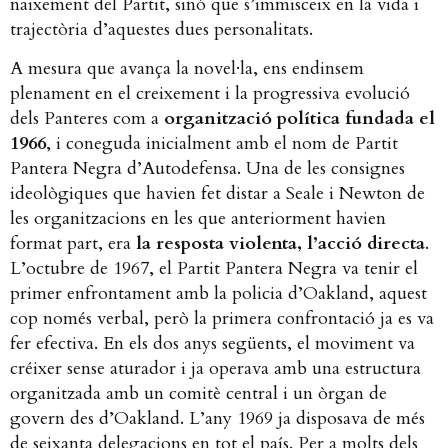
naixement del Partit, sinó que s’immisceix en la vida i
trajectòria d’aquestes dues personalitats.
A mesura que avança la novel·la, ens endinsem
plenament en el creixement i la progressiva evolució
dels Panteres com a
organització política
fundada el
1966
, i coneguda inicialment amb el nom de Partit
Pantera Negra d’Autodefensa. Una de les consignes
ideològiques que havien fet distar a Seale i Newton de
les organitzacions en les que anteriorment havien
format part, era
la resposta violenta, l’acció directa
.
L’octubre de 1967, el Partit Pantera Negra va tenir el
primer enfrontament amb la policia d’Oakland, aquest
cop només verbal, però la primera confrontació ja es va
fer efectiva. En els dos anys següents, el moviment va
créixer sense aturador i ja operava amb una estructura
organitzada amb un comitè central i un òrgan de
govern des d’Oakland. L’any 1969 ja disposava de més
de seixanta delegacions en tot el país. Per a molts dels