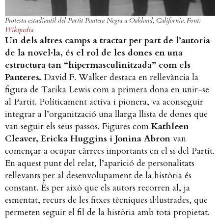
Protesta estudiantil del Partit Pantera Negra a Oakland, California. Font:
Wikipedia
Un dels altres camps a tractar per part de l’autoria
de la novel·la, és el rol de les dones en una
estructura tan “hipermasculinitzada” com els
Panteres.
David F. Walker destaca en rellevància la
figura de Tarika Lewis com a primera dona en unir-se
al Partit. Políticament activa i pionera, va aconseguir
integrar a l’organització una llarga llista de dones que
van seguir els seus passos. Figures com
Kathleen
Cleaver, Ericka Huggins i Jonina Abron
van
començar a ocupar càrrecs importants en el si del Partit.
En aquest punt del relat, l’aparició de personalitats
rellevants per al desenvolupament de la història és
constant. És per això que els autors recorren al, ja
esmentat, recurs de les fitxes tècniques il·lustrades, que
permeten seguir el fil de la història amb tota propietat.