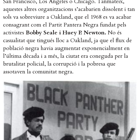
San Francisco, Los Angeles o Chicago. Tanmateix,
aquestes altres organitzacions s’acabarien dissolent i tan
sols va sobreviure a Oakland, que el 1968 es va acabar
consagrant com el Partit Pantera Negra fundat pels
activistes
Bobby Seale i Huey P. Newton.
No és
casualitat que tingués lloc a Oakland, ja que el flux de
població negra havia augmentat exponencialment en
l’última dècada i a més, la ciutat era coneguda per la
brutalitat policial, la corrupció i la pobresa que
assotaven la comunitat negra.