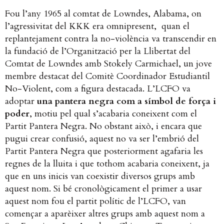
Fou l’any 1965 al comtat de Lowndes, Alabama, on
l’agressivitat del KKK era omnipresent, quan el
replantejament contra la no-violència va transcendir en
la fundació de l’Organització per la Llibertat del
Comtat de Lowndes amb Stokely Carmichael, un jove
membre destacat del Comitè Coordinador Estudiantil
No-Violent, com a figura destacada. L’LCFO va
adoptar
una pantera negra com a símbol de força i
poder
, motiu pel qual s’acabaria coneixent com el
Partit Pantera Negra. No obstant això, i encara que
pugui crear confusió, aquest no va ser l’embrió del
Partit Pantera Negra que posteriorment agafaria les
regnes de la lluita i que tothom acabaria coneixent, ja
que en uns inicis van coexistir diversos grups amb
aquest nom. Si bé cronològicament el primer a usar
aquest nom fou el partit polític de l’LCFO, van
començar a aparèixer altres grups amb aquest nom a