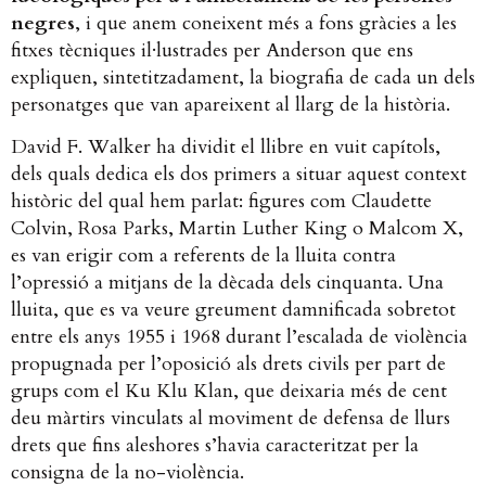
negres
, i que anem coneixent més a fons gràcies a les
fitxes tècniques il·lustrades per Anderson que ens
expliquen, sintetitzadament, la biografia de cada un dels
personatges que van apareixent al llarg de la història.
David F. Walker ha dividit el llibre en vuit capítols,
dels quals dedica els dos primers a situar aquest context
històric del qual hem parlat: figures com Claudette
Colvin, Rosa Parks, Martin Luther King o Malcom X,
es van erigir com a referents de la lluita contra
l’opressió a mitjans de la dècada dels cinquanta. Una
lluita, que es va veure greument damnificada sobretot
entre els anys 1955 i 1968 durant l’escalada de violència
propugnada per l’oposició als drets civils per part de
grups com el Ku Klu Klan, que deixaria més de cent
deu màrtirs vinculats al moviment de defensa de llurs
drets que fins aleshores s’havia caracteritzat per la
consigna de la no-violència.