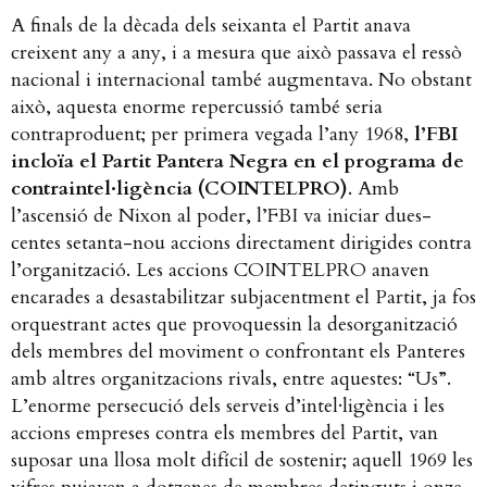
A finals de la dècada dels seixanta el Partit anava
creixent any a any, i a mesura que això passava el ressò
nacional i internacional també augmentava. No obstant
això, aquesta enorme repercussió també seria
contraproduent; per primera vegada l’any 1968,
l’FBI
incloïa el Partit Pantera Negra en el programa de
contraintel·ligència (COINTELPRO)
. Amb
l’ascensió de Nixon al poder, l’FBI va iniciar dues-
centes setanta-nou accions directament dirigides contra
l’organització. Les accions COINTELPRO anaven
encarades a desastabilitzar subjacentment el Partit, ja fos
orquestrant actes que provoquessin la desorganització
dels membres del moviment o confrontant els Panteres
amb altres organitzacions rivals, entre aquestes: “Us”.
L’enorme persecució dels serveis d’intel·ligència i les
accions empreses contra els membres del Partit, van
suposar una llosa molt difícil de sostenir; aquell 1969 les