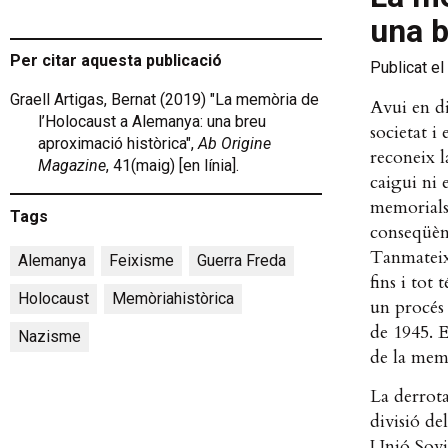
una b
Per citar aquesta publicació
Publicat el
Graell Artigas, Bernat (2019) "La memòria de
Avui en di
l’Holocaust a Alemanya: una breu
societat i
aproximació històrica",
Ab Origine
reconeix l
Magazine
, 41(maig) [en línia].
caigui ni 
memorials 
Tags
conseqüènc
Tanmateix,
Alemanya
,
Feixisme
,
Guerra Freda
,
fins i tot
Holocaust
,
Memòriahistòrica
,
un procés 
de 1945. E
Nazisme
de la mem
La derrot
divisió de
Unió Soviè