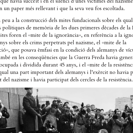
 que havia succeït i en el silenci d’unes víctimes del nazism
 un paper més rellevant i que la seva veu fos escoltada.
peu a la construcció dels mites fundacionals sobre els qual
s polítiques de memòria de les dues primeres dècades de la
tes foren el ‹‹mite de la ignorància››, en referència a la ign
nys sobre els crims perpetrats pel nazisme, el ‹‹mite de la
ció››, que posava èmfasi en la condició dels alemanys de víc
ambé en les conseqüències que la Guerra Freda havia gener
cupada i dividida durant 45 anys, i el ‹‹mite de la resistènci
qual una part important dels alemanys i l’exèrcit no havia p
 del nazisme i havia participat dels cercles de la resistència.