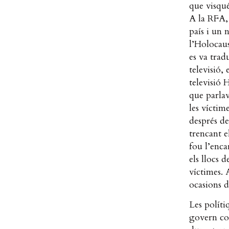
que visqu
A la RFA, 
país i un 
l’Holocaus
es va trad
televisió,
televisió 
que parlav
les víctim
després de
trencant e
fou l’enc
els llocs 
víctimes. 
ocasions d
Les políti
govern co