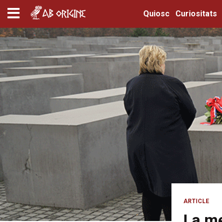
Quiosc
Curiositats
ARTICLE
La me