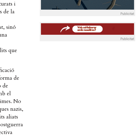
urats i
s de la
Publicitat
st, sinó
una
Publicitat
lits que
ficació
 forma de
ó de
mb el
times. No
ques nazis,
ts aliats
postguerra
ectiva