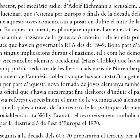
sobretot, pel mediàtic judici d’Adolf Eichmann a Jerusalem. 
lucionari que s’estenia per Europa a finals de la dècada del
e aquests joves comencessin a posar en dubte el mite de la
. En aquest moment, es plantejaren quines havien estat les
ns amb el nazisme de la generació anterior i de les elits pol
es que havien governat la RFA des de 1949. Bona part d’a
en tingut implicacions durant el nazisme, tal i com ho demos
r vicecanceller alemany occidental (Hans Globke) que havi
equip jurídic redactor de les lleis racials nazis de Nurember
nament de l’amnèsia col·lectiva que havia construït la gene
a per part d’aquesta nova fornada de joves alemanya també
 oficial que s’havia encarregat fins aleshores d’induir el pas
havia reforçat especialment el mite de la victimització alema
 quedà palès a través de la direcció de les polítiques de me
socialdemòcrata Willy Brandt i el reconeixement simbòlic d
er la destrucció de l’est d’Europa el 1970.
 seguits a la dècada dels 60 i 70 prepararen el terreny per a 