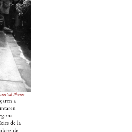
storical Photos
çaren a
guntaren
Segona
cies de la
embres de