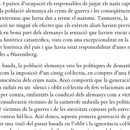
s 4 països d’ocupació els responsables de jutjar els nazis capt
la població alemanya els crims de guerra i les conseqüèncie
’extermini que havia dut a terme el nazisme. Tanmateix, la
ació no tingué els efectes que els exèrcits aliats havien previ
 en bona part dels alemanys la sensació que havien viscut 
a històrica catastròfica, vista com una excepcionalitat en la
t històrica del país i que havia estat responsabilitat d’unes e
ades a Nuremberg.
a banda, la població alemanya veia les polítiques de desnazi
s com la imposició d’un càstig col·lectiu, en comptes d’una
nsciència dels crims nazis. Això comportà que la generaci
 induís en un silenci i oblit col·lectiu els fets relacionats a
 per contra, emfatitzés la condició dels alemanys com a víc
onsideraren víctimes de la catàstrofe induïda per les políti
 víctimes de la guerra i de les atrocitats comeses pels exèrci
contesa bèl·lica. Així doncs, aquesta primera generació de 
ir una visió del passat basada en l’oblit i la ignorància col·l