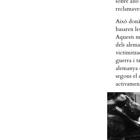
sobre allò
reclamaven
Això donà 
basaren le
Aquests mi
dels alema
victimitza
guerra i t
alemanya o
segons el 
activament