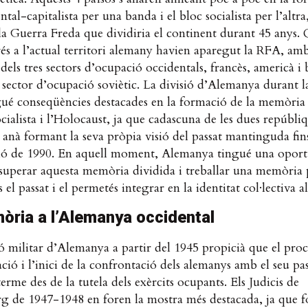
ntal-capitalista per una banda i el bloc socialista per l’altra
a Guerra Freda que dividiria el continent durant 45 anys.
és a l’actual territori alemany havien aparegut la RFA, amb
 dels tres sectors d’ocupació occidentals, francès, americà i b
sector d’ocupació soviètic. La divisió d’Alemanya durant 
ué conseqüències destacades en la formació de la memòria 
cialista i l’Holocaust, ja que cadascuna de les dues repúbli
anà formant la seva pròpia visió del passat mantinguda fins
ció de 1990. En aquell moment, Alemanya tingué una oport
 superar aquesta memòria dividida i treballar una memòria 
s el passat i el permetés integrar en la identitat col·lectiva 
òria a l’Alemanya occidental
 militar d’Alemanya a partir del 1945 propicià que el proc
ació i l’inici de la confrontació dels alemanys amb el seu pas
erme des de la tutela dels exèrcits ocupants. Els Judicis de
 de 1947-1948 en foren la mostra més destacada, ja que f