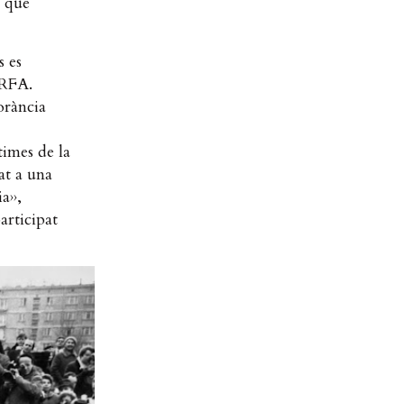
e que
s es
 RFA.
orància
times de la
at a una
a››,
articipat