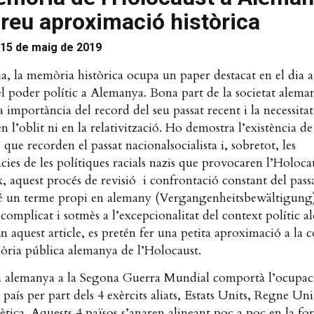
reu aproximació històrica
15 de maig de 2019
a, la memòria històrica ocupa un paper destacat en el dia a
 el poder polític a Alemanya. Bona part de la societat alema
a importància del record del seu passat recent i la necessita
en l’oblit ni en la relativització. Ho demostra l’existència d
que recorden el passat nacionalsocialista i, sobretot, les
ies de les polítiques racials nazis que provocaren l’Holoca
 aquest procés de revisió i confrontació constant del pass
 té un terme propi en alemany (Vergangenheitsbewältigung)
complicat i sotmès a l’excepcionalitat del context polític 
n aquest article, es pretén fer una petita aproximació a la 
òria pública alemanya de l’Holocaust.
a alemanya a la Segona Guerra Mundial comportà l’ocupaci
l país per part dels 4 exèrcits aliats, Estats Units, Regne Uni
tica. Aquests 4 països s’anaren alineant poc a poc en la fo