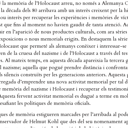
é la memòria de l’Holocaust arreu, no només a Alemanya O
la dècada dels 80 arribava amb un interès creixent per la hi
nou interès per recuperar les experiències i memòries de víc
t que fins al moment no havien gaudit de tanta atenció. Aq
uir en l’aparició de nous productes culturals, com ara sèries
 exposicions o nous memorials erigits. En destaquem la sèrie
Holocaust que permeté als alemanys conèixer i interessar-se p
en de la cruesa del nazisme i de l’Holocaust a través del te
es. Al mateix temps, en aquesta dècada apareixia la tercera 
l nazisme; aquella que pogué prendre distància i confrontar
ls silencis construïts per les generacions anteriors. Aquesta
arregada d’emprendre una nova activitat memorial per tal 
de memòria del nazisme i Holocaust i recuperar els testimoni
Aquesta fervent activitat memorial es dugué a terme en mol
esafiant les polítiques de memòria oficials.
ques de memòria estigueren marcades per l’arribada al pode
nservador de Helmut Kohl que des del seu nomenament ap