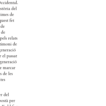
ccidental.
stòria del
times de
uest fet
 de
 de
els relats
stimoni de
generació
 el passat
 generació
de marcar
s de les
tes
r del
ostà per