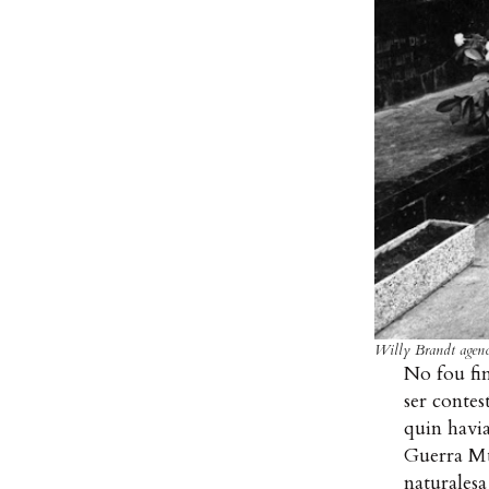
Willy Brandt ageno
No fou fi
ser contes
quin havia
Guerra Mu
naturalesa