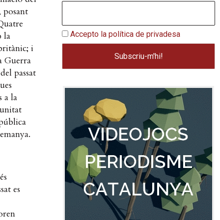
, posant
 Quatre
Accepto la política de privadesa
 la
ritànic; i
la Guerra
del passat
ques
 a la
unitat
pública
alemanya.
és
sat es
oren