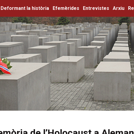
Deformant la història
Efemèrides
Entrevistes
Arxiu
Re
mòria de l’Holocaust a Aleman