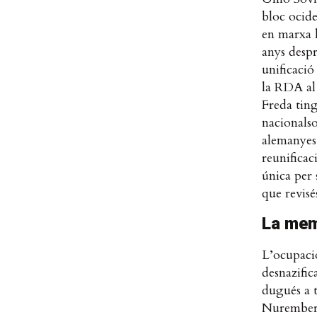
bloc ocide
en marxa l
anys despr
unificació
la RDA al 
Freda ting
nacionalso
alemanyes 
reunifica
única per
que revisé
La mem
L’ocupació
desnazific
dugués a t
Nuremberg