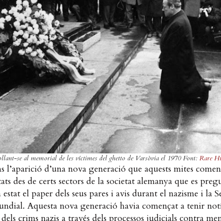
llant-se al memorial de les víctimes del ghetto de Varsòvia el 1970 Font:
Rare Hi
ns l’aparició d’una nova generació que aquests mites comen
tats des de certs sectors de la societat alemanya que es pre
 estat el paper dels seus pares i avis durant el nazisme i la 
ndial. Aquesta nova generació havia començat a tenir notí
 dels crims nazis a través dels processos judicials contra m