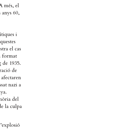
A més, el
s anys 60,
ítiques i
questes
tra el cas
a format
g de 1935.
ració de
 afectaren
sat nazi a
nya.
mòria del
e la culpa
l’explosió