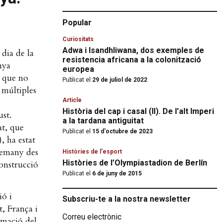
Popular
Curiositats
Adwa i Isandhliwana, dos exemples de
 dia de la
resistencia africana a la colonització
nya
europea
t que no
Publicat el
29 de juliol de 2022
e múltiples
Article
Història del cap i casal (II). De l’alt Imperi
ust.
a la tardana antiguitat
at, que
Publicat el
15 d'octubre de 2023
, ha estat
alemany des
Històries de l'esport
Històries de l’Olympiastadion de Berlín
construcció
Publicat el
6 de juny de 2015
ó i
Subscriu-te a la nostra newsletter
t, França i
Correu electrònic
rmació del