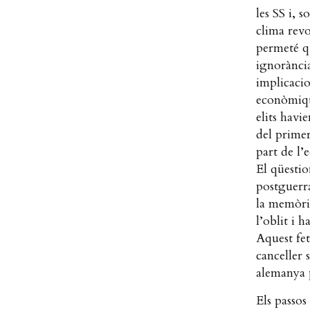
les SS i, 
clima revo
permeté qu
ignorància
implicacio
econòmiqu
elits havi
del prime
part de l’
El qüestio
postguerr
la memòria
l’oblit i 
Aquest fet
canceller 
alemanya p
Els passos