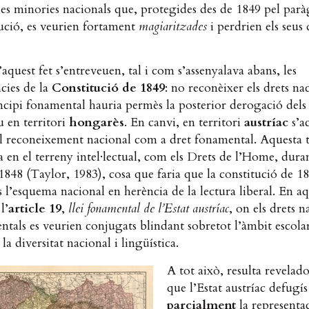
les minories nacionals que, protegides des de 1849 pel parà
ució, es veurien fortament
magiaritzades
i perdrien els seus 
’aquest fet s’entreveuen, tal i com s’assenyalava abans, les
cies de la
Constitució de 1849
: no reconèixer els drets na
cipi fonamental hauria permès la posterior derogació dels
 en territori
hongarès
. En canvi, en territori
austríac
s’a
el reconeixement nacional com a dret fonamental. Aquesta 
a en el terreny intel·lectual, com els Drets de l’Home, duran
 1848 (Taylor, 1983), cosa que faria que la constitució de 1
 l’esquema nacional en herència de la lectura liberal. En aq
l’
article 19
,
llei fonamental de l’Estat austríac
, on els drets n
ntals es veurien conjugats blindant sobretot l’àmbit escol
 la diversitat nacional i lingüística.
A tot això, resulta revelado
que l’Estat austríac defugís
parcialment
la representa