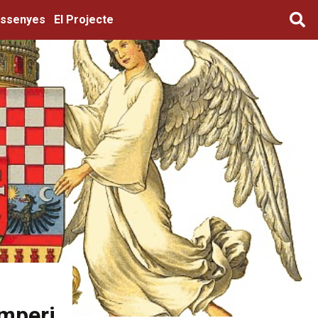
ssenyes
El Projecte
Imperi