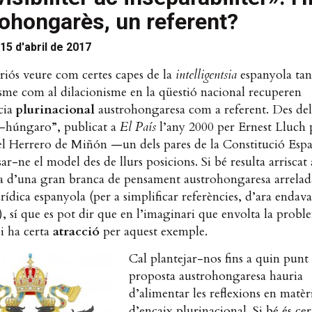
ohongarès, un referent?
15 d'abril de 2017
riós veure com certes capes de la
intelligentsia
espanyola tan
isme com al dilacionisme en la qüestió nacional recuperen
cia
plurinacional
austrohongaresa com a referent. Des de
o-húngaro”, publicat a
El País
l’any 2000 per Ernest Lluch 
l Herrero de Miñón —un dels pares de la Constitució Es
ar-ne el model des de llurs posicions. Si bé resulta arriscat 
ia d’una gran branca de pensament austrohongaresa arrelad
urídica espanyola (per a simplificar referències, d’ara endav
), sí que es pot dir que en l’imaginari que envolta la probl
i ha certa
atracció
per aquest exemple.
Cal plantejar-nos fins a quin punt 
proposta austrohongaresa hauria
d’alimentar les reflexions en matèr
d’encaix plurinacional. Si bé és ce