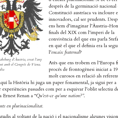
després de la germinació nacional
Constitució austríaca va incloure 
innovadors, cal ser prudents. Despr
ens hem d’imaginar l’Àustria-Hon
finals del XIX com l’imperi de la
convivència del que ens parla Ste
en què el que el definia era la segu
l’
encaix
fraternal
?
absburg d’Àustria, creat l’any
Atès que ens trobem en l’Europa fi
int amb el Congrés de Viena.
procés de frontogènesi iniciat a 19
dia
molt curosos en relació als referen
uí la Història hi juga un paper fonamental, ja sigui per a
r experiències passades com per a esquivar l’oblit selectiu de
a Ernest Renan a “
Qu’est-ce qu’une nation?”
.
nts en plurinacionalitat.
studis al voltant de la nació i el nacionalisme algunes visio