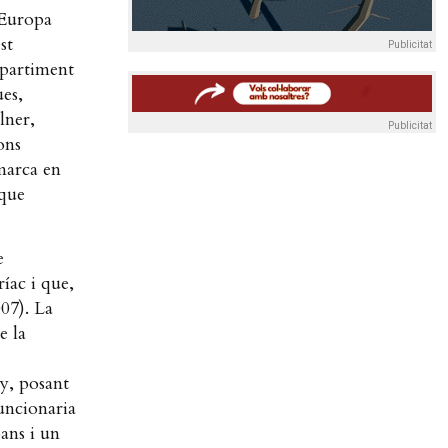
l’Europa
st
Publicitat
epartiment
ues,
lner,
Publicitat
ons
marca en
 que
e
íac i que,
07). La
e la
ny, posant
uncionaria
bans i un