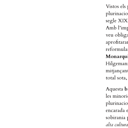
Vistos els
plurinacio
segle XIX,
Amb l’im
veu obliga
aprofitara
reformular
Monarqui
Hilgemann 
mitjançant
total sota,
Aquesta
b
les minori
plurinaci
encarada e
sobirania 
alta cultura