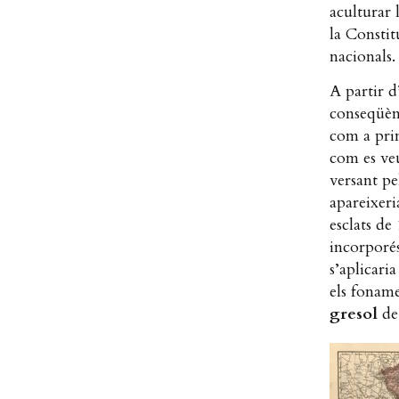
aculturar 
la Constit
nacionals.
A partir d
conseqüèn
com a prin
com es veu
versant p
apareixeri
esclats de
incorporés
s’aplicaria 
els foname
gresol
de