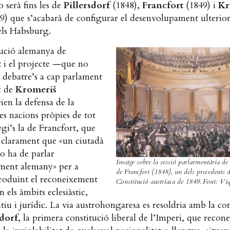
o serà fins les de
Pillersdorf
(1848),
Francfort
(1849) i
Kr
) que s’acabarà de configurar el desenvolupament ulterior
ls Habsburg.
tució alemanya de
t
i el projecte —que no
a debatre’s a cap parlament
c de
Kromeriš
ien la defensa de la
les nacions pròpies de tot
egi’s la de Francfort, que
 clarament que «un ciutadà
o ha de parlar
Imatge sobre la sessió parlarmentària de
ament alemany» per a
de Francfort (1848), un dels precedents d
troduint el reconeixement
Constitució austríaca de 1849. Font: Vi
n els àmbits eclesiàstic,
tiu i jurídic. La via austrohongaresa es resoldria amb la co
sdorf
, la primera constitució liberal de l’Imperi, que recone