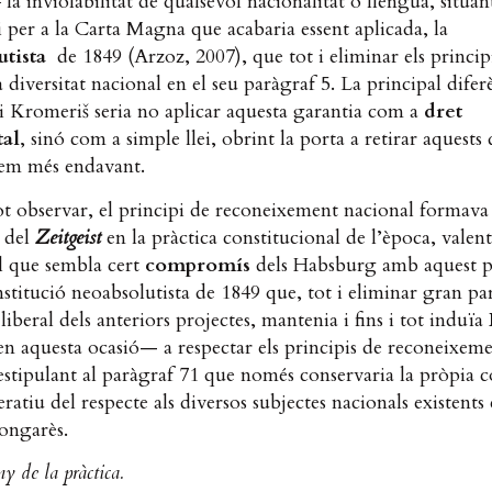
 la inviolabilitat de qualsevol nacionalitat o llengua, situan
i per a la Carta Magna que acabaria essent aplicada, la
utista
de 1849 (Arzoz, 2007), que tot i eliminar els principi
a diversitat nacional en el seu paràgraf 5. La principal dife
i Kromeriš seria no aplicar aquesta garantia com a
dret
al
,
sinó com a simple llei, obrint la porta a retirar aquests
rem més endavant.
t observar, el principi de reconeixement nacional formava
 del
Zeitgeist
en la pràctica constitucional de l’època, valen
l que sembla cert
compromís
dels Habsburg amb aquest p
nstitució neoabsolutista de 1849 que, tot i eliminar gran pa
 liberal dels anteriors projectes, mantenia i fins i tot induïa
n aquesta ocasió— a respectar els principis de reconeixem
estipulant al paràgraf 71 que només conservaria la pròpia c
eratiu del respecte als diversos subjectes nacionals existents
hongarès.
ny de la pràctica.