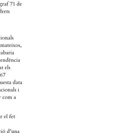
graf 71 de
drets
cionals
 mateixos,
cabaria
tendència
t els
867
uesta data
acionals i
ar com a
r el fet
ció d’una