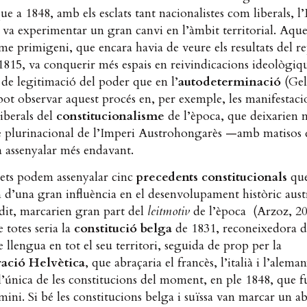
ue a 1848, amb els esclats tant nacionalistes com liberals, 
 va experimentar un gran canvi en l’àmbit territorial. Aque
me primigeni, que encara havia de veure els resultats del r
1815, va conquerir més espais en reivindicacions ideològiq
i de legitimació del poder que en l’
autodeterminació
(Gel
pot observar aquest procés en, per exemple, les manifestaci
iberals del
constitucionalisme
de l’època, que deixarien 
te plurinacional de l’Imperi Austrohongarès —amb matisos
 assenyalar més endavant.
rets podem assenyalar cinc
precedents constitucionals
qu
n d’una gran influència en el desenvolupament històric austr
it, marcarien gran part del
leitmotiv
de l’època (Arzoz, 20
 totes seria la
constitució belga
de 1831, reconeixedora d
de llengua en tot el seu territori, seguida de prop per la
ació Helvètica
, que abraçaria el francès, l’italià i l’alema
’única de les constitucions del moment, en ple 1848, que f
rmini. Si bé les constitucions belga i suïssa van marcar un a