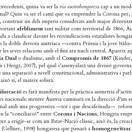
 precedents, quina va ser la
via
austrohongaresa
cap a un mod
nal? Quin va ser el camí que va emprendre la Corona per, 
 construir un dels imperis considerats amb major diversita
portant
afebliment
tant militar com territorial de 1866, Àu
da a claudicar davant les reivindicacions estatalistes honga
n la doble derrota austríaca —contra Prússia i la jove Itàli
 les seves relacions amb el fins ara nucli central. Apareix aq
a Dual
o dualisme, amb el
Compromís de 1867
(Kinder,
i Hergt, 2007), pel qual s’assenyalarà una divisió govern
 una separació a nivell constitucional, administrativa i par
 això sí, el mateix sobirà.
ifurcació
es farà manifesta per la pràctica asimetria d’acti
es nacionals: mentre Àustria caminarà en la direcció d’un es
onal amb una progressiva —tot i que descafeïnada— reform
n la “conciliació” entre
Corona i Nacions
, Hongria empra
per a erigir-se com un Estat-Nació clàssic, això és, la creac
(Gellner, 1998) hongaresa que passarà a
homogeneïtza