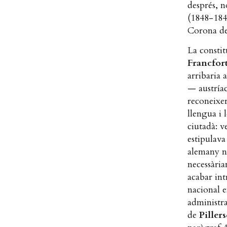
després, n
(1848-1849
Corona de
La consti
Francfor
arribaria 
— austría
reconeixer
llengua i 
ciutadà: v
estipulava
alemany n
necessàri
acabar in
nacional e
administra
de
Piller