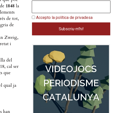
 de
1848
la
elements
Accepto la política de privadesa
és de tot,
gria de
fan Zweig,
retat i
lla del
18, cal ser
ts que
l qual ja
ns han