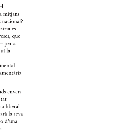
el
a mitjans
t nacional?
stria es
reses, que
a— per a
uí la
amental
lamentària
tuds envers
tat
a liberal
rà la seva
ió d’una
r
i