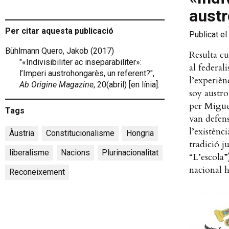
austr
Per citar aquesta publicació
Publicat el
Bühlmann Quero, Jakob (2017)
Resulta cu
"«Indivisibiliter ac inseparabiliter»:
al federal
l’Imperi austrohongarès, un referent?",
l’experièn
Ab Origine Magazine
, 20(abril) [en línia].
soy austr
per Migue
Tags
van defens
l’existènc
Àustria
,
Constitucionalisme
,
Hongria
,
tradició j
liberalisme
,
Nacions
,
Plurinacionalitat
,
“L’escola”
nacional h
Reconeixement