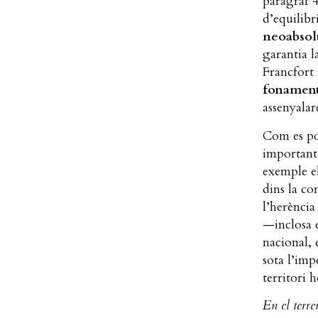
paràgraf 4
d’equilibr
neoabsol
garantia l
Francfort 
fonament
assenyala
Com es po
important
exemple e
dins la co
l’herència
—inclosa e
nacional, 
sota l’imp
territori 
En el terre