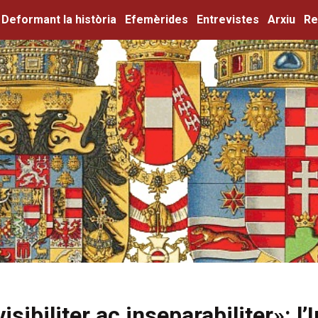
Deformant la història
Efemèrides
Entrevistes
Arxiu
Re
visibiliter ac inseparabiliter»: l’