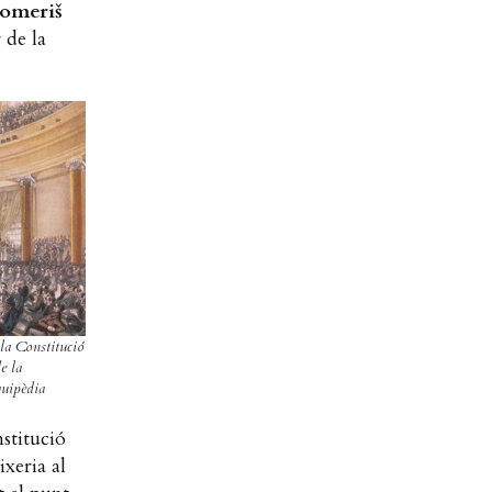
omeriš
 de la
 la Constitució
e la
quipèdia
nstitució
ixeria al