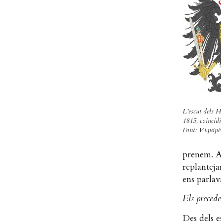
L’escut dels H
1815, coincid
Font: Viquipè
prenem. Aq
replanteja
ens parlav
Els precede
Des dels e