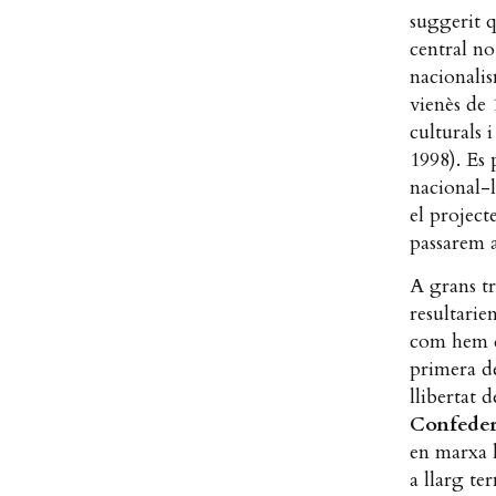
suggerit q
central no
nacionalis
vienès de 
culturals 
1998). Es 
nacional-l
el projec
passarem a
A grans t
resultarie
com hem d
primera de
llibertat 
Confeder
en marxa l
a llarg te