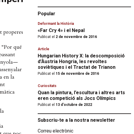
Popular
Deformant la Història
«Far Cry 4» i el Nepal
t properes
Publicat el
2 de novembre de 2016
l “Por qué
Article
passant
Hungarian History X: la descomposició
panyola—
d’Àustria Hongria, les revoltes
soviètiques i el Tractat de Trianon
assenyalar
Publicat el
15 de novembre de 2016
a en la
ant
Curiositats
emàtica
Quan la pintura, l’escultura i altres arts
eren competició als Jocs Olímpics
Publicat el
13 d'octubre de 2022
la
Subscriu-te a la nostra newsletter
ia
Correu electrònic
rt que poc