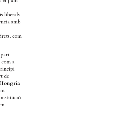
t el punt
s liberals
rència amb
 drets, com
 part
t com a
rincipi
rt de
Hongria
ent
onstitució
 en