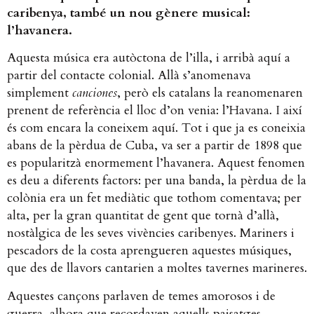
caribenya, també un nou gènere musical:
l’havanera.
Aquesta música era autòctona de l’illa, i arribà aquí a
partir del contacte colonial. Allà s’anomenava
simplement
canciones
, però els catalans la reanomenaren
prenent de referència el lloc d’on venia: l’Havana. I així
és com encara la coneixem aquí. Tot i que ja es coneixia
abans de la pèrdua de Cuba, va ser a partir de 1898 que
es popularitzà enormement l’havanera. Aquest fenomen
es deu a diferents factors: per una banda, la pèrdua de la
colònia era un fet mediàtic que tothom comentava; per
alta, per la gran quantitat de gent que tornà d’allà,
nostàlgica de les seves vivències caribenyes. Mariners i
pescadors de la costa aprengueren aquestes músiques,
que des de llavors cantarien a moltes tavernes marineres.
Aquestes cançons parlaven de temes amorosos i de
guerra, alhora que recordaven aquells paisatges