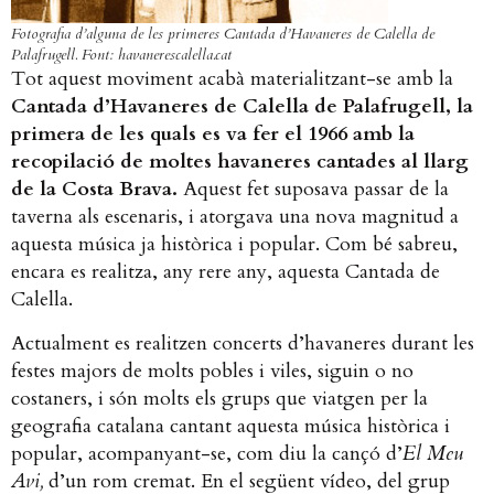
Fotografia d’alguna de les primeres Cantada d’Havaneres de Calella de
Palafrugell. Font: havanerescalella.cat
Tot aquest moviment acabà materialitzant-se amb la
Cantada d’Havaneres de Calella de Palafrugell, la
primera de les quals es va fer el 1966 amb la
recopilació de moltes havaneres cantades al llarg
de la Costa Brava.
Aquest fet suposava passar de la
taverna als escenaris, i atorgava una nova magnitud a
aquesta música ja històrica i popular. Com bé sabreu,
encara es realitza, any rere any, aquesta Cantada de
Calella.
Actualment es realitzen concerts d’havaneres durant les
festes majors de molts pobles i viles, siguin o no
costaners, i són molts els grups que viatgen per la
geografia catalana cantant aquesta música històrica i
popular, acompanyant-se, com diu la cançó d’
El Meu
Avi,
d’un rom cremat. En el següent vídeo, del grup