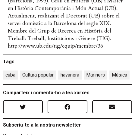
(Barcelona, 1993). Grau en Història (UB) i Màster
en Història Contemporània i Món Actual (UB).
Actualment, realitzant el Doctorat (UB) sobre el
servei domèstic a la Barcelona del segle XIX.
Membre del Grup de Recerca en Història del
Treball: Treball, Institucions i Gènere (TIG).
http://www.ub.edu/tig/equip/membre/36
Tags
cuba
,
Cultura popular
,
havanera
,
Mariners
,
Música
Comparteix i comenta-ho a les xarxes
Subscriu-te a la nostra newsletter