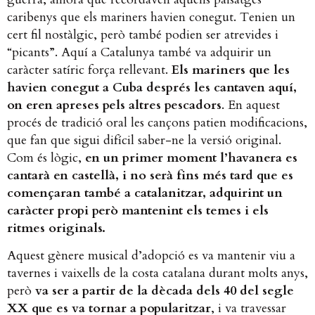
caribenys que els mariners havien conegut. Tenien un
cert fil nostàlgic, però també podien ser atrevides i
“picants”. Aquí a Catalunya també va adquirir un
caràcter satíric força rellevant.
Els mariners que les
havien conegut a Cuba després les cantaven aquí,
on eren apreses pels altres pescadors
. En aquest
procés de tradició oral les cançons patien modificacions,
que fan que sigui difícil saber-ne la versió original.
Com és lògic,
en un primer moment l’havanera es
cantarà en castellà, i no serà fins més tard que es
començaran també a catalanitzar, adquirint un
caràcter propi però mantenint els temes i els
ritmes originals.
Aquest gènere musical d’adopció es va mantenir viu a
tavernes i vaixells de la costa catalana durant molts anys,
però
va ser a partir de la dècada dels 40 del segle
XX que es va tornar a popularitzar
, i va travessar