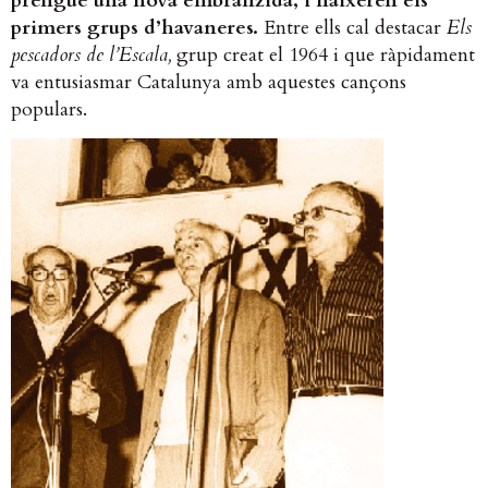
prengué una nova embranzida, i naixeren els
primers grups d’havaneres.
Entre ells cal destacar
Els
pescadors de l’Escala,
grup creat el 1964 i que ràpidament
va entusiasmar Catalunya amb aquestes cançons
populars.