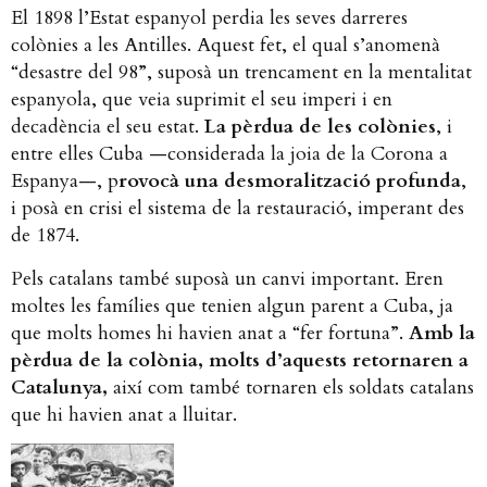
El 1898 l’Estat espanyol perdia les seves darreres
colònies a les Antilles. Aquest fet, el qual s’anomenà
“desastre del 98”, suposà un trencament en la mentalitat
espanyola, que veia suprimit el seu imperi i en
decadència el seu estat.
La pèrdua de les colònies
, i
entre elles Cuba —considerada la joia de la Corona a
Espanya—, p
rovocà una desmoralització profunda
,
i posà en crisi el sistema de la restauració, imperant des
de 1874.
Pels catalans també suposà un canvi important. Eren
moltes les famílies que tenien algun parent a Cuba, ja
que molts homes hi havien anat a “fer fortuna”.
Amb la
pèrdua de la colònia, molts d’aquests retornaren a
Catalunya,
així com també tornaren els soldats catalans
que hi havien anat a lluitar.