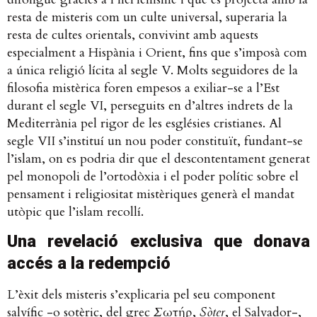
resta de misteris com un culte universal, superaria la
resta de cultes orientals, convivint amb aquests
especialment a Hispània i Orient, fins que s’imposà com
a única religió lícita al segle V. Molts seguidores de la
filosofia mistèrica foren empesos a exiliar-se a l’Est
durant el segle VI, perseguits en d’altres indrets de la
Mediterrània pel rigor de les esglésies cristianes. Al
segle VII s’instituí un nou poder constituït, fundant-se
l’islam, on es podria dir que el descontentament generat
pel monopoli de l’ortodòxia i el poder polític sobre el
pensament i religiositat mistèriques generà el mandat
utòpic que l’islam recollí.
Una revelació exclusiva que donava
accés a la redempció
L’èxit dels misteris s’explicaria pel seu component
salvífic -o sotèric, del grec
Σωτήρ
,
Sòter
, el Salvador-,