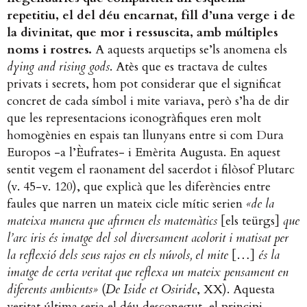
repetitiu, el del déu encarnat, fill d’una verge i de
la divinitat, que mor i ressuscita, amb múltiples
noms i rostres.
A aquests arquetips se’ls anomena els
dying and rising gods
. Atès que es tractava de cultes
privats i secrets, hom pot considerar que el significat
concret de cada símbol i mite variava, però s’ha de dir
que les representacions iconogràfiques eren molt
homogènies en espais tan llunyans entre si com Dura
Europos -a l’Èufrates- i Emèrita Augusta. En aquest
sentit vegem el raonament del sacerdot i filòsof Plutarc
(v. 45-v. 120), que explicà que les diferències entre
faules que narren un mateix cicle mític serien
«de la
mateixa manera que afirmen els matemàtics
[els teürgs]
que
l’arc iris és imatge del sol diversament acolorit i matisat per
la reflexió dels seus rajos en els núvols, el mite
[…]
és la
imatge de certa veritat que reflexa un mateix pensament en
diferents ambients»
(
De Iside et Osiride
, XX). Aquesta
veritat última seria el déu desconegut, el principi