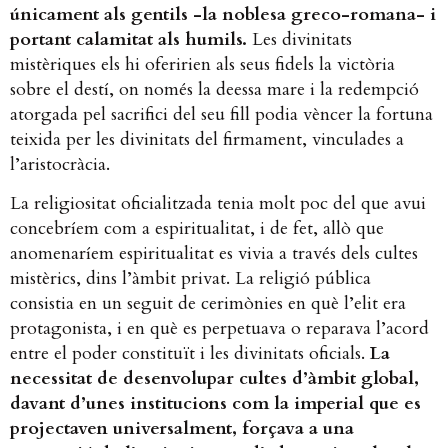
únicament als gentils -la noblesa greco-romana- i
portant calamitat als humils.
Les divinitats
mistèriques els hi oferirien als seus fidels la victòria
sobre el destí, on només la deessa mare i la redempció
atorgada pel sacrifici del seu fill podia vèncer la fortuna
teixida per les divinitats del firmament, vinculades a
l’aristocràcia.
La religiositat oficialitzada tenia molt poc del que avui
concebríem com a espiritualitat, i de fet, allò que
anomenaríem espiritualitat es vivia a través dels cultes
mistèrics, dins l’àmbit privat. La religió pública
consistia en un seguit de cerimònies en què l’elit era
protagonista, i en què es perpetuava o reparava l’acord
entre el poder constituït i les divinitats oficials.
La
necessitat de desenvolupar cultes d’àmbit global,
davant d’unes institucions com la imperial que es
projectaven universalment, forçava a una