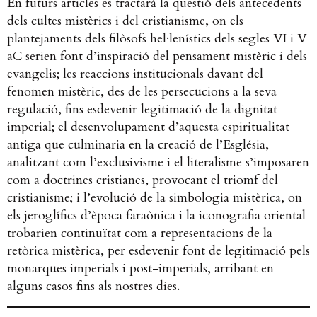
En futurs articles es tractarà la qüestió dels antecedents
dels cultes mistèrics i del cristianisme, on els
plantejaments dels filòsofs hel·lenístics dels segles VI i V
aC serien font d’inspiració del pensament mistèric i dels
evangelis; les reaccions institucionals davant del
fenomen mistèric, des de les persecucions a la seva
regulació, fins esdevenir legitimació de la dignitat
imperial; el desenvolupament d’aquesta espiritualitat
antiga que culminaria en la creació de l’Església,
analitzant com l’exclusivisme i el literalisme s’imposaren
com a doctrines cristianes, provocant el triomf del
cristianisme; i l’evolució de la simbologia mistèrica, on
els jeroglífics d’època faraònica i la iconografia oriental
trobarien continuïtat com a representacions de la
retòrica mistèrica, per esdevenir font de legitimació pels
monarques imperials i post-imperials, arribant en
alguns casos fins als nostres dies.