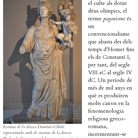
el culte als dotze
déus olímpics, el
terme
paganisme
és
un
convencionalisme
que abasta des dels
temps d’Homer fins
els de Constantí I,
per tant, del segle
VIII aC al segle IV
dC. Un període de
més de mil anys en
què es produïren
molts canvis en la
fenomenologia
religiosa greco-
romana,
Estàtua de la deessa Demèter-Cíbele
representada amb els motius de la deessa
incrementant-se