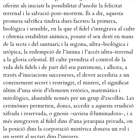
oferint als iniciats la possibilitat d’assolir la felicitat
terrenal i la salvació post-mortem. És a dir, aquesta
promesa salvífica tindria dues facetes: la primera,
biològica i sensible, en la que el fidel s’integrava al culte
i obtenia estabilitat anímica, posant el seu destí en mans
de la secta i del santuari; i la segona, ultra-biològica i
utòpica, la redempció de l’ànima i l’accés ultra-terrenal
a la gloria celestial. El culte prendria el control de la
vida dels fidels i de part del seu patrimoni, i alhora, a
través d’iniciacions successives, el devot accediria a un
coneixement secret i restringit, el misteri, el significat
últim d’una sèrie d’elements retòrics, matemàtics i
mitològics, abastable només per un grup d’escollits. Les
cerimònies permetien, doncs, accedir a aquesta erudició
xifrada i reservada, o gnosis -saviesa il·luminadora-, i a
més integraven al fidel dins d’una jerarquia privada, on
la posició dins la corporació mistèrica donava un rol i
un sentit al sectari dins l’univers.