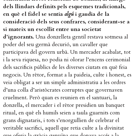
dels llindars definits pels esquemes tradicionals,
en què el fidel se sentia
algú
i gaudia de la
consideració dels seus confrares, considerant-se a
si mateix un escollit entre una societat
d’ignorants.
Una donzelleta gentil restava sotmesa al
poder del seu germà decurió, un cavaller que
participava del govern urbà. Un mercader acabalat, tot
i la seva riquesa, no podia ni olorar l’encens cerimonial
dels sacrificis públics de les diverses ciutats en què feia
negocis. Un rètor, format a la paideia, culte i honest, es
veia obligat a ser un simple administratiu a les ordres
d’una colla d’aristòcrates corruptes que governaven
cruelment. Però quan es reunien en el santuari, la
donzella, el mercader i el rètor presidien un banquet
ritual, en què els humils seien a taula guarnits com
grans dignataris, i tots s’enorgullien de celebrar el
veritable sacrifici, aquell que retia culte a la divinitat
que oferia la gràcia genuïna que donava accés a la