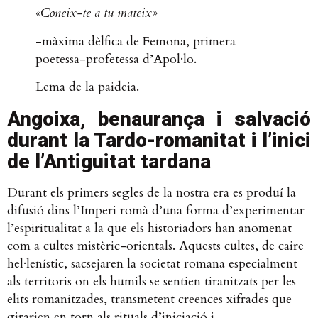
«Coneix-te a tu mateix»
-màxima dèlfica de Femona, primera
poetessa-profetessa d’Apol·lo.
Lema de la paideia.
Angoixa, benaurança i salvació
durant la Tardo-romanitat i l’inici
de l’Antiguitat tardana
Durant els primers segles de la nostra era es produí la
difusió dins l’Imperi romà d’una forma d’experimentar
l’espiritualitat a la que els historiadors han anomenat
com a cultes mistèric-orientals. Aquests cultes, de caire
hel·lenístic, sacsejaren la societat romana especialment
als territoris on els humils se sentien tiranitzats per les
elits romanitzades, transmetent creences xifrades que
girarien en torn als rituals d’iniciació i