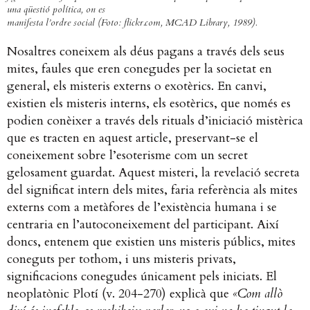
una qüestió política, on es
manifesta l’ordre social (Foto: flickr.com, MCAD Library, 1989).
Nosaltres coneixem als déus pagans a través dels seus
mites, faules que eren conegudes per la societat en
general, els misteris externs o exotèrics. En canvi,
existien els misteris interns, els esotèrics, que només es
podien conèixer a través dels rituals d’iniciació mistèrica
que es tracten en aquest article, preservant-se el
coneixement sobre l’esoterisme com un secret
gelosament guardat. Aquest misteri, la revelació secreta
del significat intern dels mites, faria referència als mites
externs com a metàfores de l’existència humana i se
centraria en l’autoconeixement del participant. Així
doncs, entenem que existien uns misteris públics, mites
coneguts per tothom, i uns misteris privats,
significacions conegudes únicament pels iniciats. El
neoplatònic Plotí (v. 204-270) explicà que
«Com allò