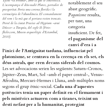
Tyche -la Fotuna-, amb la que se sincretitzà.
notablement el seu
L’acompanya el déu-nadó Plutos, portador de
abast geogràfic.
prosperitat. Porta una corona florida i la
cornucòpia de l’abundància. El comandament
Paganisme
resulta,
del rem i la mà que el portava resten trencats.
per tant, una
Prové de la ciutat Prusias ad Hypium -avui
categoria
Düzce- a Turquia, del segle II (Foto:
flickr.com, Museu arqueològic d’Estambul,
insuficient. De fet,
2010).
el paganisme del
canvi d’era i a
l’inici de l’Antiguitat tardana, influenciat pel
platonisme, se centrava en la creença en els set, els
déus astrals, que eren decans siderals del cosmos.
Les set advocacions serien les següents: Saturn-Cronos,
Júpiter-Zeus, Mart, Sol -amb el paper central-, Venus-
Afrodita, Mercuri-Hermes i Lluna, amb múltiples noms
segons el grup ètnic-social.
Cada una d’aquestes
potències tenia un paper definit en el firmament i
pels mistèrics actuaven com a tiranes, teixint un
destí nefast per a la humanitat, protegint