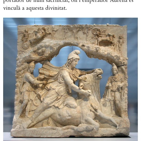
portador de llum sacrificial, on l’emperador Aurelià es
vinculà a aquesta divinitat.