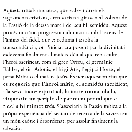
Aquests rituals iniciàtics, que esdevindrien els
sagraments cristians, eren variats i giraven al voltant de
la Passió de la deessa mare i del seu fill semidéu. Aquest
procés iniciàtic progressiu culminaria amb l’ascens de
l’ànima del fidel, que es redimia i assolia la
transcendència, on l’iniciat era posseït per la divinitat i
esdevenia finalment el mateix déu al que retia culte,
l’heroi sacrificat, com el grec Orfeu, el germànic
Bàlder, el siri Adonis, el frigi Atis, l’egipci Horus, el
persa Mitra o el mateix Jesús.
És per aquest motiu que
es requeria que l’heroi mític, el semidéu sacrificat,
i la seva mare espiritual, la mare immaculada,
visquessin un periple de patiment per tal que el
fidel s’hi mimetitzés.
S’associaria la Passió mítica a la
pròpia experiència del sectari de recerca de la saviesa en
un món caòtic i desordenat, per assolir finalment la
salvació.