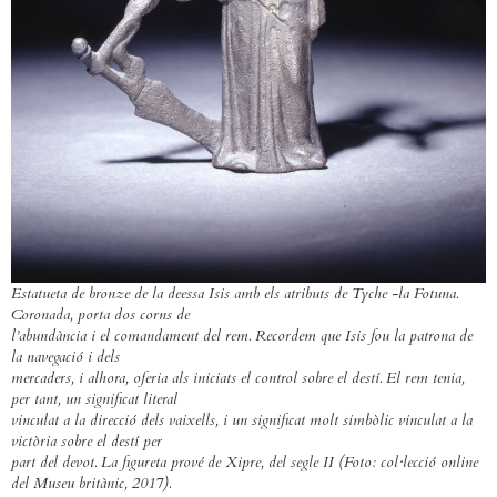
Estatueta de bronze de la deessa Isis amb els atributs de Tyche -la Fotuna.
Coronada, porta dos corns de
l’abundància i el comandament del rem. Recordem que Isis fou la patrona de
la navegació i dels
mercaders, i alhora, oferia als iniciats el control sobre el destí. El rem tenia,
per tant, un significat literal
vinculat a la direcció dels vaixells, i un significat molt simbòlic vinculat a la
victòria sobre el destí per
part del devot. La figureta prové de Xipre, del segle II (Foto: col·lecció online
del Museu britànic, 2017).