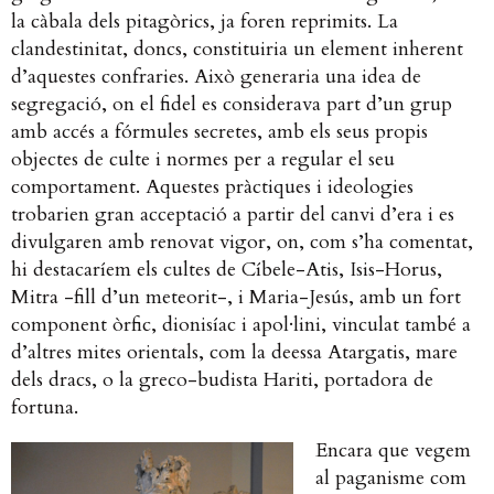
la càbala dels pitagòrics, ja foren reprimits. La
clandestinitat, doncs, constituiria un element inherent
d’aquestes confraries. Això generaria una idea de
segregació, on el fidel es considerava part d’un grup
amb accés a fórmules secretes, amb els seus propis
objectes de culte i normes per a regular el seu
comportament. Aquestes pràctiques i ideologies
trobarien gran acceptació a partir del canvi d’era i es
divulgaren amb renovat vigor, on, com s’ha comentat,
hi destacaríem els cultes de Cíbele-Atis, Isis-Horus,
Mitra -fill d’un meteorit-, i Maria-Jesús, amb un fort
component òrfic, dionisíac i apol·lini, vinculat també a
d’altres mites orientals, com la deessa Atargatis, mare
dels dracs, o la greco-budista Hariti, portadora de
fortuna.
Encara que vegem
al paganisme com