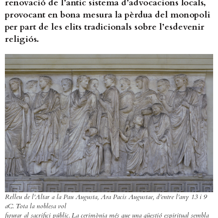
renovació de l’antic sistema d’advocacions locals,
provocant en bona mesura la pèrdua del monopoli
per part de les elits tradicionals sobre l’esdevenir
religiós.
Relleu de l’Altar a la Pau Augusta, Ara Pacis Augustae, d’entre l’any 13 i 9
aC. Tota la noblesa vol
figurar al sacrifici públic. La cerimònia més que una qüestió espiritual sembla