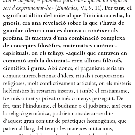
diví és inefable, es prohibeix parlar-ne a qui no ha tingut la
sort d’experimentar-ho»
(
Ennèades
, VI, 9, 11).
Per tant, el
significat últim del mite al que l’iniciat accedia, la
gnosis, era una revelació sobre la que s’havia de
guardar silenci i mai es donava a conèixer als
profans. Es tractava d’una combinació complexa
de conceptes filosòfics, matemàtics i anímic-
espirituals, on els teürgs -aquells que entraven en
comunió amb la divinitat- eren alhora filòsofs,
científics i gurus.
Així doncs, el paganisme seria un
conjunt interrelacionat d’idees, rituals i corporacions
religioses, molt conflictivament articulat, on els misteris
hel·lenístics hi restarien inserits, i també el cristianisme,
fos més o menys privat o més o menys perseguit. De
fet, tant l’hinduisme, el budisme o el judaisme, així com
la religió germànica, podrien considerar-se dins
d’aquest gran conjunt de pràctiques homogènies, que
patien al llarg del temps les mateixes mutacions,