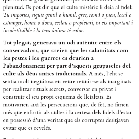
plenitud. Es pot dir que el culte mistèric li deia al fidel:
Tu importes, siguis gentil o humil, grec, romà o jueu, local o
estranger, home o dona, esclau o propietari, tu ets important i
insubstituïble i la teva ànima té valor
.
Tot plegat, generava un odi autèntic entre els
conservadors, que creien que les calamitats com
les pestes i les guerres es deurien a
l’abandonament per part d’aquests grupuscles del
culte als déus antics tradicionals
. A més, l’elit se
sentia molt neguitosa en veure reunir-se als marginats
per realitzar rituals secrets, conversar en privat i
construir el seu propi esquema de lleialtats. Es
motivarien així les persecucions que, de fet, no farien
més que enfortir als cultes i la certesa dels fidels d’estar
en possessió d’una veritat que els corruptes desitjaven
evitar que es revelés.