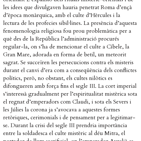
les idees que divulgaven hauria penetrat Roma d’ençà
d’època monàrquica, amb el culte d’Hèrcules i la
lectura de les profecies sibil·lines. La presència d’aquesta
fenomenologia religiosa fou prou problemàtica per a
què des de la República l’administració procurés
regular-la, on s’ha de mencionar el culte a Cíbele, la
Gran Mare, adorada en forma de betil, un meteorit
sagrat. Se succeïren les persecucions contra els misteris
durant el canvi d’era com a conseqüència dels conflictes
polítics, però, no obstant, els cultes nilòtics es
difongueren amb força fins el segle III. La cort imperial
s’interessà gradualment per l’espiritualitat mistèrica sota
el regnat d’emperadors com Claudi, i sota els Severs i
les Júlies la corona ja s’avocava a aquestes formes
retòriques, cerimonials i de pensament per a legitimar-
se. Durant la crisi del segle III prendria importància
entre la soldadesca el culte mistèric al déu Mitra, el