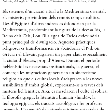
Nàpols, del segle II (Foto: Museu d’Història de l’art de Viena, 2006)
Els sistemes d’iniciació ritual a la Mediterrània oriental,
els misteris, provindrien dels remots temps neolítics.
Des d’Egipte i d’altres indrets es difondrien per la
Mediterrània, predominant la figura de la deessa Isis, la
Reina dels Cels, i on l’illa egea de Delos esdevindria
punt principal de divulgació. Aquestes pràctiques
religioses es transformarien en abandonar el Nil, on
Grècia i el Llevant jugarien un paper clau, especialment
la ciutat d’Eleusis, prop d’Atenes. Durant el període
hel·lenístic les necessitats institucionals, la guerra, el
comerç i les migracions generarien un sincretisme
religiós en què els cultes locals s’adaptaren a les noves
sensibilitats d’àmbit global, expressant-se a través dels
misteris hel·lenístics. Així, es mesclaren el culte al sobirà,
la filosofia grega, la literatura braman -hindú-, la
teologia egípcia, els tractats astrològics i les profecies
orientals. L’expansió dels rituals mistèric-orientals i de