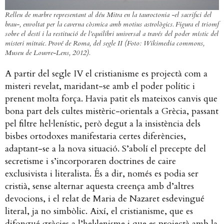
Relleu de marbre representant al déu Mitra en la tauroctonia -el sacrifici del
brau-, envoltat per la caverna còsmica amb motius astrològics. Figura el triomf
sobre el destí i la restitució de l’equilibri universal a través del poder místic del
misteri mitraic. Prové de Roma, del segle II (Foto: Wikimedia commons,
Museu de Louvre-Lens, 2012).
A partir del segle IV el cristianisme es projectà com a
misteri revelat, maridant-se amb el poder polític i
prenent molta força. Havia patit els mateixos canvis que
bona part dels cultes mistèric-orientals a Grècia, passant
pel filtre hel·lenístic, però degut a la insistència dels
bisbes ortodoxes manifestaria certes diferències,
adaptant-se a la nova situació. S’abolí el precepte del
secretisme i s’incorporaren doctrines de caire
exclusivista i literalista. És a dir, només es podia ser
cristià, sense alternar aquesta creença amb d’altres
devocions, i el relat de Maria de Nazaret esdevingué
literal, ja no simbòlic. Així, el cristianisme, que es
difongué gràcies a l’hel·lenisme i que es projectà amb la