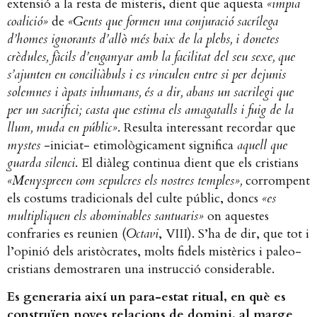
extensió a la resta de misteris, dient que aquesta
«impia
coalició»
de
«Gents que formen una conjuració sacrílega
d’homes ignorants d’allò més baix de la plebs, i donetes
crèdules, fàcils d’enganyar amb la facilitat del seu sexe, que
s’ajunten en conciliàbuls i es vinculen entre si per dejunis
solemnes i àpats inhumans, és a dir, abans un sacrilegi que
per un sacrifici; casta que estima els amagatalls i fuig de la
llum, muda en públic»
. Resulta interessant recordar que
mystes
-iniciat- etimològicament significa
aquell que
guarda silenci
. El diàleg continua dient que els cristians
«Menyspreen com sepulcres els nostres temples»,
corrompent
els costums tradicionals del culte públic, doncs
«es
multipliquen els abominables santuaris»
on aquestes
confraries es reunien (
Octavi
, VIII). S’ha de dir, que tot i
l’opinió dels aristòcrates, molts fidels mistèrics i paleo-
cristians demostraren una instrucció considerable.
Es generaria així un para-estat ritual, en què es
construïen noves relacions de domini, al marge