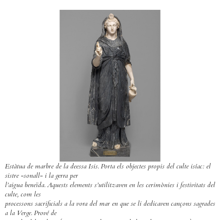
Estàtua de marbre de la deessa Isis. Porta els objectes propis del culte isíac: el
sistre -sonall- i la gerra per
l’aigua beneïda. Aquests elements s’utilitzaven en les cerimònies i festivitats del
culte, com les
processons sacrificials a la vora del mar en que se li dedicaven cançons sagrades
a la Verge. Prové de