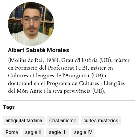
Albert Sabaté Morales
(Molins de Rei, 1988). Grau d'Història (UB), màster
en Formació del Professorat (UB), màster en
Cultures i Llengües de l'Antiguitat (UB) i
doctorand en el Programa de Cultures i Llengües
del Món Antic i la seva pervivència (UB).
Tags
antiguitat tardana
,
Cristianisme
,
cultes misterics
,
Roma
,
segle II
,
segle III
,
segle IV