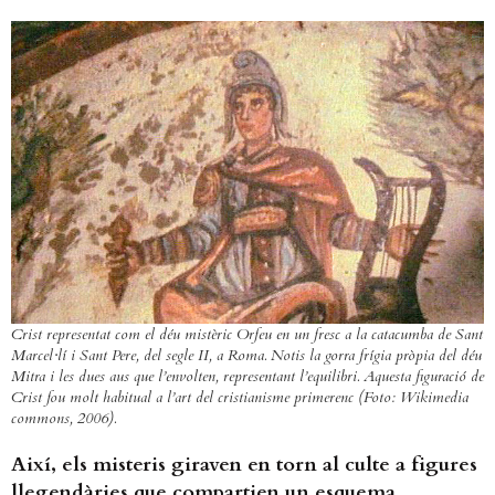
Crist representat com el déu mistèric Orfeu en un fresc a la catacumba de Sant
Marcel·lí i Sant Pere, del segle II, a Roma. Notis la gorra frígia pròpia del déu
Mitra i les dues aus que l’envolten, representant l’equilibri. Aquesta figuració de
Crist fou molt habitual a l’art del cristianisme primerenc (Foto: Wikimedia
commons, 2006).
Així, els misteris giraven en torn al culte a figures
llegendàries que compartien un esquema