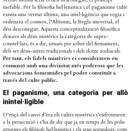
inefable. Per la filosofia hel·lenística i el paganisme culte
existia una veritat última, una intel·ligència que regia i
ordenava el cosmos, l’Altíssim, la Regla universal, el
déu desconegut. Aquesta conceptualització filosòfica
donava als déus mistèrics la categoria de supra-
constel·lars, és a dir, situats per sobre del firmament,
dels set déus-astres tradicionals i dels dotze zodiacals.
Per tant, els fidels mistèrics es consideraven en
comunió amb una divinitat més poderosa que les
advocacions fomentades pel poder constituït a
través del culte públic.
El paganisme, una categoria per allò
inintel·ligible
D’ençà del canvi d’era els cultes mistèrics s’enfrontaren
a la persecució i s’ha de dir que ja en temps de les polis
gregues els filòsofs hel·lenístics i els seus seguidors, com