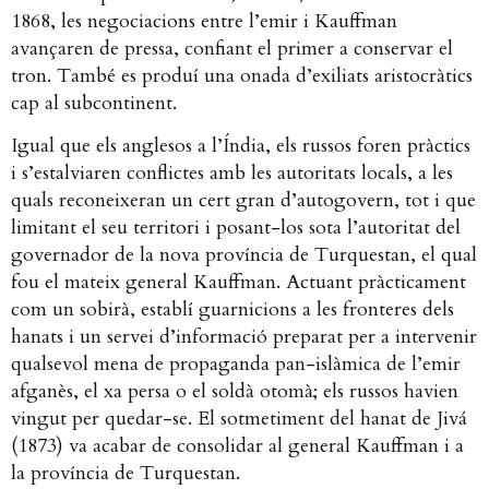
1868, les negociacions entre l’emir i Kauffman
avançaren de pressa, confiant el primer a conservar el
tron. També es produí una onada d’exiliats aristocràtics
cap al subcontinent.
Igual que els anglesos a l’Índia, els russos foren pràctics
i s’estalviaren conflictes amb les autoritats locals, a les
quals reconeixeran un cert gran d’autogovern, tot i que
limitant el seu territori i posant-los sota l’autoritat del
governador de la nova província de Turquestan, el qual
fou el mateix general Kauffman. Actuant pràcticament
com un sobirà, establí guarnicions a les fronteres dels
hanats i un servei d’informació preparat per a intervenir
qualsevol mena de propaganda pan-islàmica de l’emir
afganès, el xa persa o el soldà otomà; els russos havien
vingut per quedar-se. El sotmetiment del hanat de Jivá
(1873) va acabar de consolidar al general Kauffman i a
la província de Turquestan.