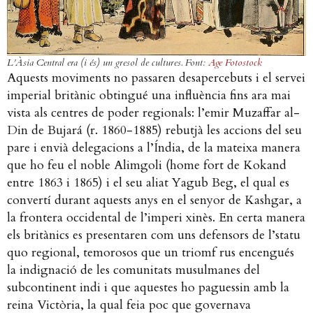
L’Àsia Central era (i és) un gresol de cultures. Font:
Age Fotostock
Aquests moviments no passaren desapercebuts i el servei
imperial britànic obtingué una influència fins ara mai
vista als centres de poder regionals: l’emir Muzaffar al-
Din de Bujará (r. 1860-1885) rebutjà les accions del seu
pare i envià delegacions a l’Índia, de la mateixa manera
que ho feu el noble Alimgoli (home fort de Kokand
entre 1863 i 1865) i el seu aliat Yagub Beg, el qual es
convertí durant aquests anys en el senyor de Kashgar, a
la frontera occidental de l’imperi xinès. En certa manera
els britànics es presentaren com uns defensors de l’statu
quo regional, temorosos que un triomf rus encengués
la indignació de les comunitats musulmanes del
subcontinent indi i que aquestes ho paguessin amb la
reina Victòria, la qual feia poc que governava