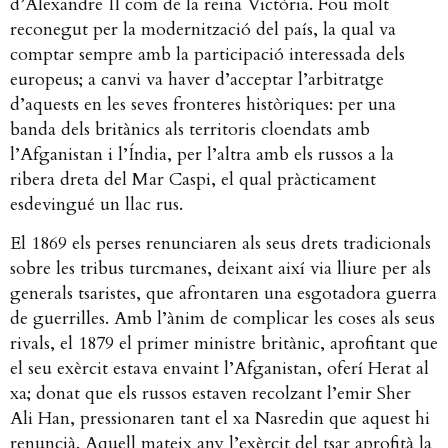
d’Alexandre II com de la reina Victòria. Fou molt
reconegut per la modernització del país, la qual va
comptar sempre amb la participació interessada dels
europeus; a canvi va haver d’acceptar l’arbitratge
d’aquests en les seves fronteres històriques: per una
banda dels britànics als territoris cloendats amb
l’Afganistan i l’Índia, per l’altra amb els russos a la
ribera dreta del Mar Caspi, el qual pràcticament
esdevingué un llac rus.
El 1869 els perses renunciaren als seus drets tradicionals
sobre les tribus turcmanes, deixant així via lliure per als
generals tsaristes, que afrontaren una esgotadora guerra
de guerrilles. Amb l’ànim de complicar les coses als seus
rivals, el 1879 el primer ministre britànic, aprofitant que
el seu exèrcit estava envaint l’Afganistan, oferí Herat al
xa; donat que els russos estaven recolzant l’emir Sher
Ali Han, pressionaren tant el xa Nasredin que aquest hi
renuncià. Aquell mateix any l’exèrcit del tsar aprofità la