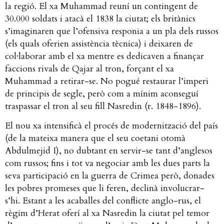
la regió. El xa Muhammad reuní un contingent de
30.000 soldats i atacà el 1838 la ciutat; els britànics
s’imaginaren que l’ofensiva responia a un pla dels russos
(els quals oferien assistència tècnica) i deixaren de
col·laborar amb el xa mentre es dedicaven a finançar
faccions rivals de Qajar al tron, forçant el xa
Muhammad a retirar-se. No pogué restaurar l’imperi
de principis de segle, però com a mínim aconseguí
traspassar el tron al seu fill Nasredin (r. 1848-1896).
El nou xa intensificà el procés de modernització del país
(de la mateixa manera que el seu coetani otomà
Abdulmejid I), no dubtant en servir-se tant d’anglesos
com russos; fins i tot va negociar amb les dues parts la
seva participació en la guerra de Crimea però, donades
les pobres promeses que li feren, declinà involucrar-
s’hi. Estant a les acaballes del conflicte anglo-rus, el
règim d’Herat oferí al xa Nasredin la ciutat pel temor