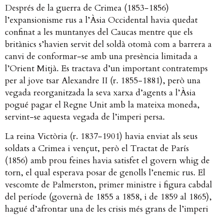
Després de la guerra de Crimea (1853-1856)
l’expansionisme rus a l’Àsia Occidental havia quedat
confinat a les muntanyes del Caucas mentre que els
britànics s’havien servit del soldà otomà com a barrera a
canvi de conformar-se amb una presència limitada a
l’Orient Mitjà. Es tractava d’un important contratemps
per al jove tsar Alexandre II (r. 1855-1881), però una
vegada reorganitzada la seva xarxa d’agents a l’Àsia
pogué pagar el Regne Unit amb la mateixa moneda,
servint-se aquesta vegada de l’imperi persa.
La reina Victòria (r. 1837-1901) havia enviat als seus
soldats a Crimea i vençut, però el Tractat de París
(1856) amb prou feines havia satisfet el govern whig de
torn, el qual esperava posar de genolls l’enemic rus. El
vescomte de Palmerston, primer ministre i figura cabdal
del període (governà de 1855 a 1858, i de 1859 al 1865),
hagué d’afrontar una de les crisis més grans de l’imperi