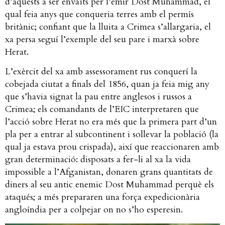
d’aquests a ser envaïts per l’emir Dost Muhammad, el
qual feia anys que conqueria terres amb el permís
britànic; confiant que la lluita a Crimea s’allargaria, el
xa persa seguí l’exemple del seu pare i marxà sobre
Herat.
L’exèrcit del xa amb assessorament rus conquerí la
cobejada ciutat a finals del 1856, quan ja feia mig any
que s’havia signat la pau entre anglesos i russos a
Crimea; els comandants de l’EIC interpretaren que
l’acció sobre Herat no era més que la primera part d’un
pla per a entrar al subcontinent i sollevar la població (la
qual ja estava prou crispada), així que reaccionaren amb
gran determinació: disposats a fer-li al xa la vida
impossible a l’Afganistan, donaren grans quantitats de
diners al seu antic enemic Dost Muhammad perquè els
ataqués; a més prepararen una força expedicionària
angloíndia per a colpejar on no s’ho esperesin.