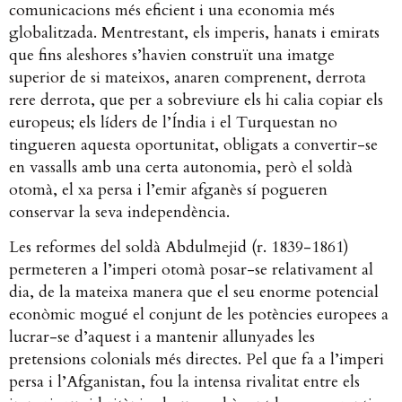
comunicacions més eficient i una economia més
globalitzada. Mentrestant, els imperis, hanats i emirats
que fins aleshores s’havien construït una imatge
superior de si mateixos, anaren comprenent, derrota
rere derrota, que per a sobreviure els hi calia copiar els
europeus; els líders de l’Índia i el Turquestan no
tingueren aquesta oportunitat, obligats a convertir-se
en vassalls amb una certa autonomia, però el soldà
otomà, el xa persa i l’emir afganès sí pogueren
conservar la seva independència.
Les reformes del soldà Abdulmejid (r. 1839-1861)
permeteren a l’imperi otomà posar-se relativament al
dia, de la mateixa manera que el seu enorme potencial
econòmic mogué el conjunt de les potències europees a
lucrar-se d’aquest i a mantenir allunyades les
pretensions colonials més directes. Pel que fa a l’imperi
persa i l’Afganistan, fou la intensa rivalitat entre els