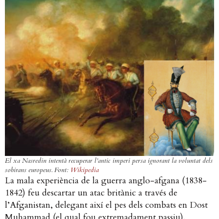
El xa Nasredin intentà recuperar l’antic imperi persa ignorant la voluntat dels
sobirans europeus. Font:
Wikipedia
La mala experiència de la guerra anglo-afgana (1838-
1842) feu descartar un atac britànic a través de
l’Afganistan, delegant així el pes dels combats en Dost
Muhammad (el qual fou extremadament passiu).