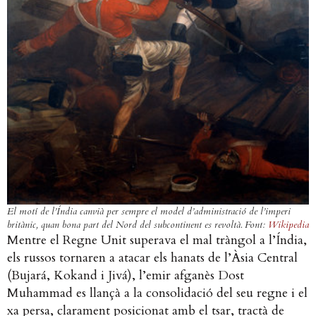
El motí de l’Índia canvià per sempre el model d’administració de l’imperi
britànic, quan bona part del Nord del subcontinent es revoltà. Font:
Wikipedia
Mentre el Regne Unit superava el mal tràngol a l’Índia,
els russos tornaren a atacar els hanats de l’Àsia Central
(Bujará, Kokand i Jivá), l’emir afganès Dost
Muhammad es llançà a la consolidació del seu regne i el
xa persa, clarament posicionat amb el tsar, tractà de