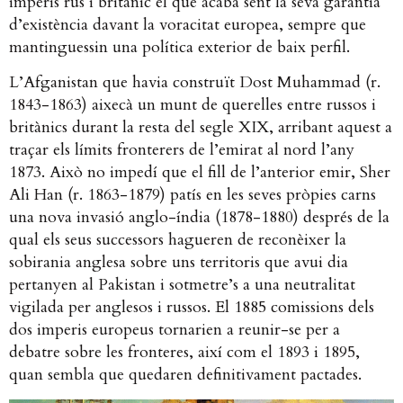
imperis rus i britànic el que acabà sent la seva garantia
d’existència davant la voracitat europea, sempre que
mantinguessin una política exterior de baix perfil.
L’Afganistan que havia construït Dost Muhammad (r.
1843-1863) aixecà un munt de querelles entre russos i
britànics durant la resta del segle XIX, arribant aquest a
traçar els límits fronterers de l’emirat al nord l’any
1873. Això no impedí que el fill de l’anterior emir, Sher
Ali Han (r. 1863-1879) patís en les seves pròpies carns
una nova invasió anglo-índia (1878-1880) després de la
qual els seus successors hagueren de reconèixer la
sobirania anglesa sobre uns territoris que avui dia
pertanyen al Pakistan i sotmetre’s a una neutralitat
vigilada per anglesos i russos. El 1885 comissions dels
dos imperis europeus tornarien a reunir-se per a
debatre sobre les fronteres, així com el 1893 i 1895,
quan sembla que quedaren definitivament pactades.