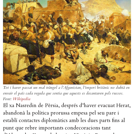
Tot i haver passat un mal tràngol a l’Afganistan, l’imperi britànic no dubtà en
envair el país cada vegada que sentia que aquests es decantaven pels russos.
Font:
Wikipedia
El xa Nasredin de Pèrsia, després d’haver evacuat Herat,
abandonà la política prorussa empesa pel seu pare i
establí contactes diplomàtics amb les dues parts fins al
punt que rebre importants condecoracions tant