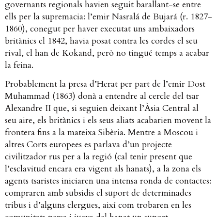
governants regionals havien seguit barallant-se entre
ells per la supremacia: l’emir Nasralá de Bujará (r. 1827-
1860), conegut per haver executat uns ambaixadors
britànics el 1842, havia posat contra les cordes el seu
rival, el han de Kokand, però no tingué temps a acabar
la feina.
Probablement la presa d’Herat per part de l’emir Dost
Muhammad (1863) donà a entendre al cercle del tsar
Alexandre II que, si seguien deixant l’Àsia Central al
seu aire, els britànics i els seus aliats acabarien movent la
frontera fins a la mateixa Sibèria. Mentre a Moscou i
altres Corts europees es parlava d’un projecte
civilitzador rus per a la regió (cal tenir present que
l’esclavitud encara era vigent als hanats), a la zona els
agents tsaristes iniciaren una intensa ronda de contactes:
compraren amb subsidis el suport de determinades
tribus i d’alguns clergues, així com trobaren en les