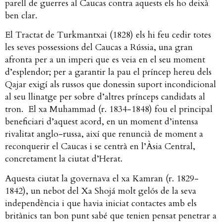
parell de guerres al Caucas contra aquests els ho deixà
ben clar.
El Tractat de Turkmantxai (1828) els hi feu cedir totes
les seves possessions del Caucas a Rússia, una gran
afronta per a un imperi que es veia en el seu moment
d’esplendor; per a garantir la pau el príncep hereu dels
Qajar exigí als russos que donessin suport incondicional
al seu llinatge per sobre d’altres prínceps candidats al
tron. El xa Muhammad (r. 1834-1848) fou el principal
beneficiari d’aquest acord, en un moment d’intensa
rivalitat anglo-russa, així que renuncià de moment a
reconquerir el Caucas i se centrà en l’Àsia Central,
concretament la ciutat d’Herat.
Aquesta ciutat la governava el xa Kamran (r. 1829-
1842), un nebot del Xa Shojá molt gelós de la seva
independència i que havia iniciat contactes amb els
britànics tan bon punt sabé que tenien pensat penetrar a