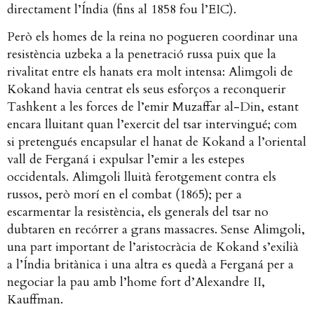
directament l’Índia (fins al 1858 fou l’EIC).
Però els homes de la reina no pogueren coordinar una
resistència uzbeka a la penetració russa puix que la
rivalitat entre els hanats era molt intensa: Alimgoli de
Kokand havia centrat els seus esforços a reconquerir
Tashkent a les forces de l’emir Muzaffar al-Din, estant
encara lluitant quan l’exercit del tsar intervingué; com
si pretengués encapsular el hanat de Kokand a l’oriental
vall de Ferganá i expulsar l’emir a les estepes
occidentals. Alimgoli lluità ferotgement contra els
russos, però morí en el combat (1865); per a
escarmentar la resistència, els generals del tsar no
dubtaren en recórrer a grans massacres. Sense Alimgoli,
una part important de l’aristocràcia de Kokand s’exilià
a l’Índia britànica i una altra es quedà a Ferganá per a
negociar la pau amb l’home fort d’Alexandre II,
Kauffman.