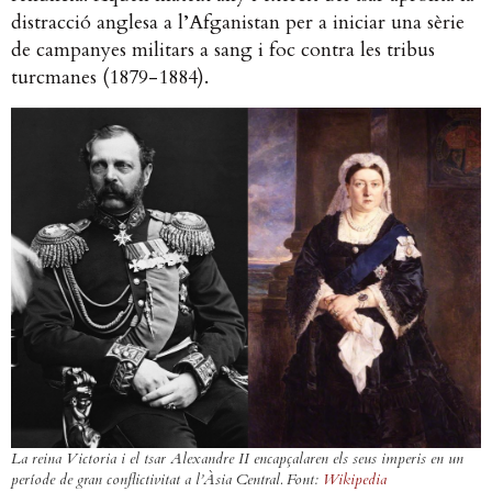
distracció anglesa a l’Afganistan per a iniciar una sèrie
de campanyes militars a sang i foc contra les tribus
turcmanes (1879-1884).
La reina Victoria i el tsar Alexandre II encapçalaren els seus imperis en un
període de gran conflictivitat a l’Àsia Central. Font:
Wikipedia