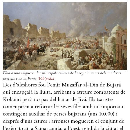
U
na a una caigueren les principals ciutats de la regió a mans dels moderns
exercits russos. Font:
Wikipedia
Des d’aleshores fou l’emir Muzaffar al-Din de Bujará
qui encapçalà la lluita, arribant a atreure combatents de
Kokand però no pas del hanat de Jivá. Els tsaristes
començaren a reforçar les seves files amb un important
contingent auxiliar de perses bujarans (uns 10.000) i
després d’uns estires i arronses mogueren el conjunt de
l’exèrcit cap a Samarcanda, a l’oest; rendida la ciutat el