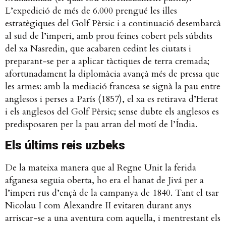
L’expedició de més de 6.000 prengué les illes
estratègiques del Golf Pèrsic i a continuació desembarcà
al sud de l’imperi, amb prou feines cobert pels súbdits
del xa Nasredin, que acabaren cedint les ciutats i
preparant-se per a aplicar tàctiques de terra cremada;
afortunadament la diplomàcia avançà més de pressa que
les armes: amb la mediació francesa se signà la pau entre
anglesos i perses a París (1857), el xa es retirava d’Herat
i els anglesos del Golf Pèrsic; sense dubte els anglesos es
predisposaren per la pau arran del motí de l’Índia.
Els últims reis uzbeks
De la mateixa manera que al Regne Unit la ferida
afganesa seguia oberta, ho era el hanat de Jivá per a
l’imperi rus d’ençà de la campanya de 1840. Tant el tsar
Nicolau I com Alexandre II evitaren durant anys
arriscar-se a una aventura com aquella, i mentrestant els