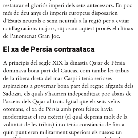
restaurar el gloriós imperi dels seus antecessors. En poc
més de deu anys els imperis europeus disposarien
d’Estats neutrals o semi neutrals a la regió per a evitar
conflagracions majors, suposant aquest procés el clímax
de l’anomenat Gran Joc.
El xa de Persia contraataca
A principis del segle XIX la dinastia Qajar de Pèrsia
dominava bona part del Caucas, com també les tribus
de la ribera dreta del mar Caspi i tenia serioses
aspiracions a governar bona part del regne afganès dels
Sadozai, els quals s’haurien independitzat poc abans de
l’ascens dels Qajar al tron. Igual que els seus veïns
otomans, el xa de Pèrsia amb prou feines havia
modernitzat el seu exèrcit (el qual depenia molt de la
voluntat de les tribus) i no tenia constància de fins a
quin punt eren militarment superiors els russos: un