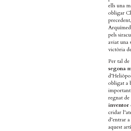
ells una m
obligar C
precedent,
Arquímedes
pels sirac
aviat una 
victòria d
Per tal de
segona me
d’Heliòpol
obligat a 
important
regnat de
inventor
cridar l’at
d’entrar a
aquest art