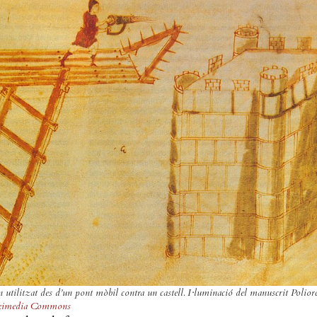
n
utilitzat des d’un pont mòbil contra un castell. I·luminació del manuscrit Poliorc
imedia Commons