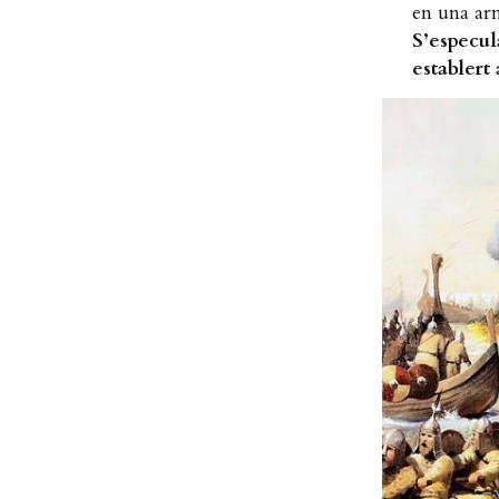
en una arm
S’especul
establert