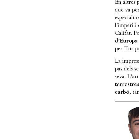
En altres 
que va per
especialme
l’imperi i
Califat. P
d’Europa 
per Turqu
La impres
pas dels s
seva. L’a
terrestre
carbó
, ta