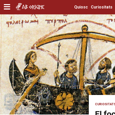
Quiosc
Curiositats
CURIOSITAT
El fo