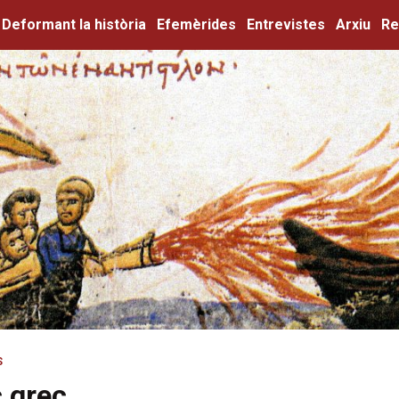
Deformant la història
Efemèrides
Entrevistes
Arxiu
Re
S
c grec