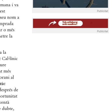
omana i va
est
Publicitat
l seu nom a
 emprada
ar o més
Publicitat
etre la
a la
 Cal·línic
eure
at més
orani al
tic
després de
portunitat
ventà
e dubte,