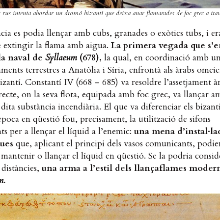
rus intenta abordar un dromó bizantí que deixa anar flamarades de foc grec a trave
cia es podia llençar amb cubs, granades o exòtics tubs, i er
 extingir la flama amb aigua.
La primera vegada que s’
lla naval de
Syllaeum
(678),
la qual, en coordinació amb un
ments terrestres a Anatòlia i Síria, enfrontà als àrabs omeies
izantí. Constantí IV (668 – 685) va resoldre l’assetjament 
recte, on la seva flota, equipada amb foc grec, va llançar a
 dita substància incendiària. El que va diferenciar els bizant
’època en qüestió fou, precisament, la utilització de sifons
ats per a llençar el líquid a l’enemic:
una mena d’instal·la
ques
que, aplicant el principi dels vasos comunicants, podie
, mantenir o llançar el líquid en qüestió. Se la podria consid
 distàncies,
una arma a l’estil dels llançaflames modern
n.