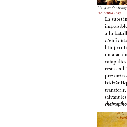
Un grup de vikings 
Academia Play
La substàn
impossible
a la bata
d’enfronta
l’Imperi B
un atac di
catapultes
resta en l
pressuritz
hidràuli
transferir
salvant les
cheirospiho