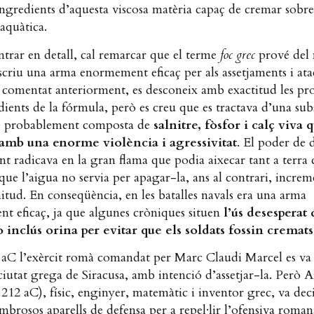
ingredients d’aquesta viscosa matèria capaç de cremar sobre
 aquàtica.
trar en detall, cal remarcar que el terme
foc grec
prové del
escriu una arma enormement eficaç per als assetjaments i ata
omentat anteriorment, es desconeix amb exactitud les pr
edients de la fórmula, però es creu que es tractava d’una sub
e probablement composta de
salnitre, fòsfor i calç viva 
amb una enorme violència i agressivitat
. El poder de 
t radicava en la gran flama que podia aixecar tant a terra
que l’aigua no servia per apagar-la, ans al contrari, increm
tud. En conseqüència, en les batalles navals era una arma
t eficaç, ja que algunes cròniques situen
l’ús desesperat 
 inclús orina per evitar que els soldats fossin cremats
 aC l’exèrcit romà comandat per Marc Claudi Marcel es va 
ciutat grega de Siracusa, amb intenció d’assetjar-la. Però
212 aC), físic, enginyer, matemàtic i inventor grec, va dec
brosos aparells de defensa per a repel·lir l’ofensiva roman