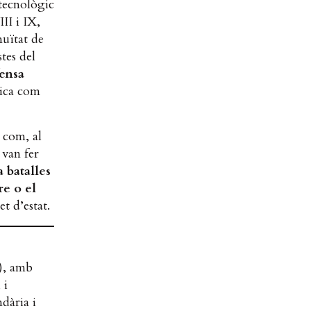
 tecnològic
III i IX,
nuïtat de
tes del
fensa
rica com
 com, al
 van fer
a batalles
re o el
t d’estat.
), amb
 i
dària i