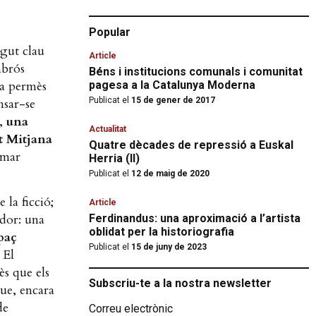
Popular
igut clau
Article
mbrós
Béns i institucions comunals i comunitat
ha permès
pagesa a la Catalunya Moderna
nsar-se
Publicat el
15 de gener de 2017
,
una
Actualitat
at Mitjana
Quatre dècades de repressió a Euskal
 mar
Herria (II)
Publicat el
12 de maig de 2020
 la ficció;
Article
ador: una
Ferdinandus: una aproximació a l’artista
oblidat per la historiografia
paç
Publicat el
15 de juny de 2023
. El
ès que els
Subscriu-te a la nostra newsletter
que, encara
de
Correu electrònic