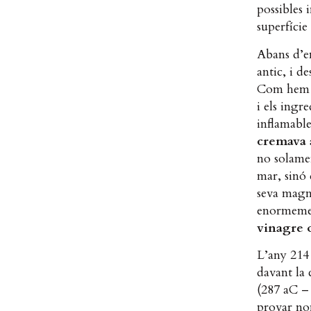
possibles 
superfície
Abans d’en
antic, i d
Com hem c
i els ingr
inflamabl
cremava 
no solamen
mar, sinó 
seva magni
enormemen
vinagre o
L’any 214
davant la 
(287 aC – 
provar nom