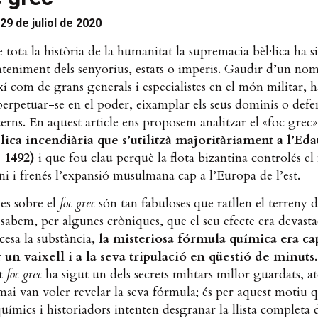
29 de juliol de 2020
e tota la història de la humanitat la supremacia bèl·lica ha s
teniment dels senyorius, estats o imperis. Gaudir d’un no
ixí com de grans generals i especialistes en el món militar, 
s perpetuar-se en el poder, eixamplar els seus dominis o defe
terns. En aquest article ens proposem analitzar el «foc grec
»
lica incendiària que s’utilitzà majoritàriament a l’Ed
 1492)
i que fou clau perquè la flota bizantina controlés el
i i frenés l’expansió musulmana cap a l’Europa de l’est.
ies sobre el
foc grec
són tan fabuloses que ratllen el terreny de
, sabem, per algunes cròniques, que el seu efecte era devast
esa la substància,
la misteriosa fórmula química era ca
 un vaixell i a la seva tripulació en qüestió de minuts
t
foc grec
ha sigut un dels secrets militars millor guardats, at
mai van voler revelar la seva fórmula; és per aquest motiu 
químics i historiadors intenten desgranar la llista completa 