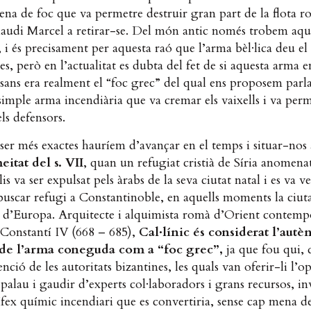
ena de foc que va permetre destruir gran part de la flota r
laudi Marcel a retirar-se. Del món antic només trobem aqu
 i és precisament per aquesta raó que l’arma bèl·lica deu e
, però en l’actualitat es dubta del fet de si aquesta arma
usans era realment el “foc grec” del qual ens proposem parl
simple arma incendiària que va cremar els vaixells i va perm
els defensors.
 ser més exactes hauríem d’avançar en el temps i situar-nos 
itat del s. VII
, quan un refugiat cristià de Síria anomenat
is va ser expulsat pels àrabs de la seva ciutat natal i es va v
buscar refugi a Constantinoble, en aquells moments la ciut
 d’Europa. Arquitecte i alquimista romà d’Orient contemp
 Constantí IV (668 – 685),
Cal·línic és considerat l’autèn
 de l’arma coneguda com a “foc grec”,
ja que fou qui, 
enció de les autoritats bizantines, les quals van oferir-li l’o
 palau i gaudir d’experts col·laboradors i grans recursos, in
ífex químic incendiari que es convertiria, sense cap mena d