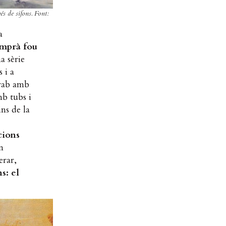
́s de sifons. Font:
a
emprà fou
a sèrie
 i a
àrab amb
mb tubs i
ins de la
cions
n
erar,
s: el