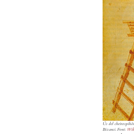
Ús del
cheirospihō
Bizanci. Font:
Wik