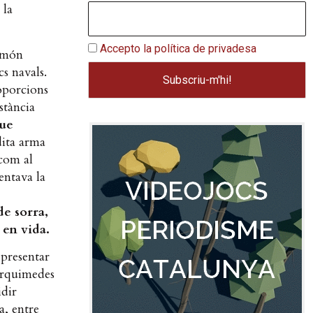
 la
Accepto la política de privadesa
 món
cs navals.
oporcions
stància
que
dita arma
 com al
entava la
de sorra,
 en vida.
presentar
 Arquimedes
idir
a, entre