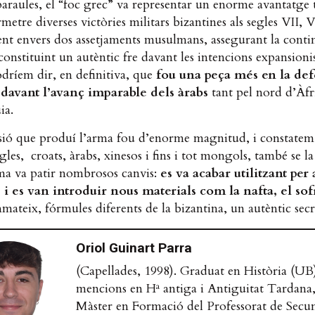
paraules, el “foc grec” va representar un enorme avantatge
metre diverses victòries militars bizantines als segles VII, V
nt envers dos assetjaments musulmans, assegurant la conti
 constituint un autèntic fre davant les intencions expansionis
odríem dir, en definitiva, que
fou una peça més en la de
davant l’avanç imparable dels àrabs
tant pel nord d’Àf
ia.
sió que produí l’arma fou d’enorme magnitud, i constatem
egles, croats, àrabs, xinesos i fins i tot mongols, també se la
rma va patir nombrosos canvis:
es va acabar utilitzant per 
s i es van introduir nous materials com la nafta, el sof
nmateix, fórmules diferents de la bizantina, un autèntic secre
Oriol Guinart Parra
(Capellades, 1998). Graduat en Història (UB
mencions en Hª antiga i Antiguitat Tardana,
Màster en Formació del Professorat de Secun