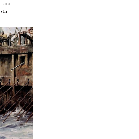
rrani.
sta