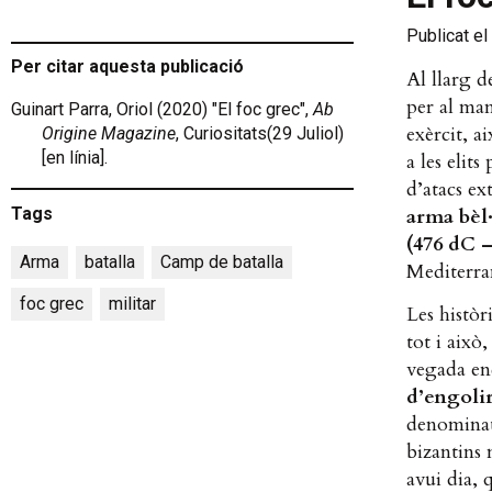
Publicat el
Per citar aquesta publicació
Al llarg d
per al man
Guinart Parra, Oriol (2020) "El foc grec",
Ab
exèrcit, a
Origine Magazine
, Curiositats(29 Juliol)
[en línia].
a les elit
d’atacs ex
Tags
arma bèl·
(476 dC –
Arma
,
batalla
,
Camp de batalla
,
Mediterran
foc grec
,
militar
Les històr
tot i això
vegada enc
d’engolir
denomina
bizantins 
avui dia, 