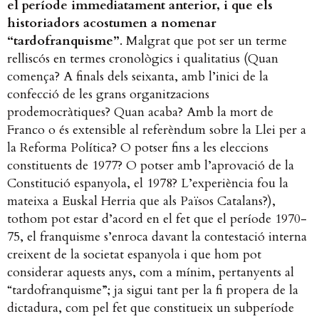
el període immediatament anterior, i que els
historiadors acostumen a nomenar
“tardofranquisme”
. Malgrat que pot ser un terme
relliscós en termes cronològics i qualitatius (Quan
comença? A finals dels seixanta, amb l’inici de la
confecció de les grans organitzacions
prodemocràtiques? Quan acaba? Amb la mort de
Franco o és extensible al referèndum sobre la Llei per a
la Reforma Política? O potser fins a les eleccions
constituents de 1977? O potser amb l’aprovació de la
Constitució espanyola, el 1978? L’experiència fou la
mateixa a Euskal Herria que als Països Catalans?),
tothom pot estar d’acord en el fet que el període 1970-
75, el franquisme s’enroca davant la contestació interna
creixent de la societat espanyola i que hom pot
considerar aquests anys, com a mínim, pertanyents al
“tardofranquisme”; ja sigui tant per la fi propera de la
dictadura, com pel fet que constitueix un subperíode