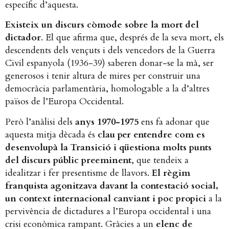
específic d’aquesta.
Existeix un discurs còmode sobre la mort del
dictador
. El que afirma que, després de la seva mort, els
descendents dels vençuts i dels vencedors de la Guerra
Civil espanyola (1936-39) saberen donar-se la mà, ser
generosos i tenir altura de mires per construir una
democràcia parlamentària, homologable a la d’altres
països de l’Europa Occidental.
Però l’anàlisi dels
anys 1970-1975
ens fa adonar que
aquesta mitja dècada és
clau per entendre com es
desenvolupà la Transició i qüestiona molts punts
del discurs públic preeminent
, que tendeix a
idealitzar i fer presentisme de llavors.
El règim
franquista agonitzava davant la contestació social,
un context internacional canviant i poc propici
a la
pervivència de dictadures a l’Europa occidental i una
crisi econòmica rampant. Gràcies a un
elenc de