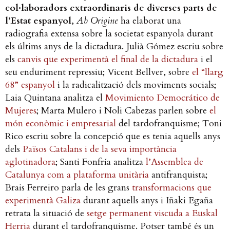
col·laboradors extraordinaris de diverses parts de
l’Estat espanyol
,
Ab Origine
ha elaborat una
radiografia extensa sobre la societat espanyola durant
els últims anys de la dictadura. Julià Gómez escriu sobre
els
canvis que experimentà el final de la dictadura
i el
seu enduriment repressiu; Vicent Bellver, sobre
el “llarg
68” espanyol
i la radicalització dels moviments socials;
Laia Quintana analitza el
Movimiento Democrático de
Mujeres
; Marta Mulero i Noli Cabezas parlen sobre
el
món econòmic i empresarial
del tardofranquisme; Toni
Rico escriu sobre la concepció que es tenia aquells anys
dels
Països Catalans i de la seva importància
aglotinadora
; Santi Fonfría analitza
l’Assemblea de
Catalunya com a plataforma unitària
antifranquista;
Brais Ferreiro parla de les grans
transformacions que
experimentà Galiza
durant aquells anys i Iñaki Egaña
retrata la situació de
setge permanent viscuda a Euskal
Herria
durant el tardofranquisme. Potser també és un