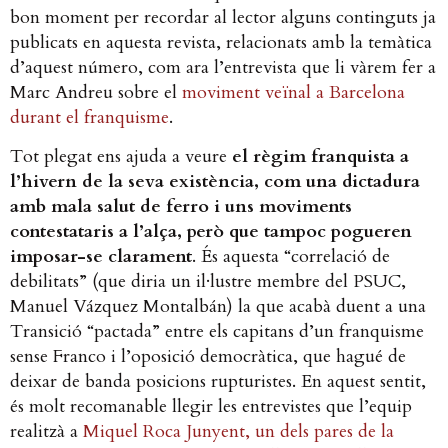
bon moment per recordar al lector alguns continguts ja
publicats en aquesta revista, relacionats amb la temàtica
d’aquest número, com ara l’entrevista que li vàrem fer a
Marc Andreu sobre el
moviment veïnal a Barcelona
durant el franquisme
.
Tot plegat ens ajuda a veure
el règim franquista a
l’hivern de la seva existència, com una dictadura
amb mala salut de ferro i uns moviments
contestataris a l’alça, però que tampoc pogueren
imposar-se clarament
. És aquesta “correlació de
debilitats” (que diria un il·lustre membre del PSUC,
Manuel Vázquez Montalbán) la que acabà duent a una
Transició “pactada” entre els capitans d’un franquisme
sense Franco i l’oposició democràtica, que hagué de
deixar de banda posicions rupturistes. En aquest sentit,
és molt recomanable llegir les entrevistes que l’equip
realitzà a
Miquel Roca Junyent, un dels pares de la