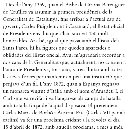
Des de l’any 1359, quan el Bisbe de Girona Berenguer
de Cruïlles va assumir la primera presidència de la
Generalitat de Catalunya, fins arribar a l’actual cap de
govern, Carles Puigdemont i Casamajó, el llistat oficial
de Presidents ens diu que s’han succeït 130 molt
honorables. Ara bé, igual que passa amb el llistat dels
Sants Pares, hi ha figures que queden apartades o
oblidades del llistat oficial. Avui m’agradaria recordar a
dos caps de la Generalitat que, actualment, no consten a
l’auca de Presidents i, tot i així, varen lluitar amb totes
les seves forces per mantenir en peu una institució que
penjava d’un fil.
L’any 1872, quan a Espanya regnava
un monarca vingut d’Itàlia amb el nom d’Amadeu I, el
Carlisme va revifar i va llançar-se als camps de batalla
amb tota la força de la qual disposava. El pretendent
Carles Maria de Borbó i Àustria-Este (Carles VII per als
carlins) va fer una proclama cridant a la revolta el dia
15 d’abril de 1872, amb aquella proclama, a més a més,