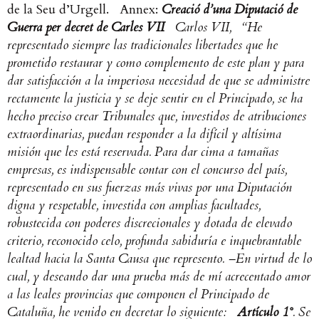
de la Seu d’Urgell.
Annex:
Creació d’una Diputació de
Guerra per decret de Carles VII
Carlos VII,
“He
representado siempre las tradicionales libertades que he
prometido restaurar y como complemento de este plan y para
dar satisfacción a la imperiosa necesidad de que se administre
rectamente la justicia y se deje sentir en el Principado, se ha
hecho preciso crear Tribunales que, investidos de atribuciones
extraordinarias, puedan responder a la difícil y altísima
misión que les está reservada. Para dar cima a tamañas
empresas, es indispensable contar con el concurso del país,
representado en sus fuerzas más vivas por una Diputación
digna y respetable, investida con amplias facultades,
robustecida con poderes discrecionales y dotada de elevado
criterio, reconocido celo, profunda sabiduría e inquebrantable
lealtad hacia la Santa Causa que represento. –En virtud de lo
cual, y deseando dar una prueba más de mí acrecentado amor
a las leales provincias que componen el Principado de
Cataluña, he venido en decretar lo siguiente:
Artículo 1°
. Se