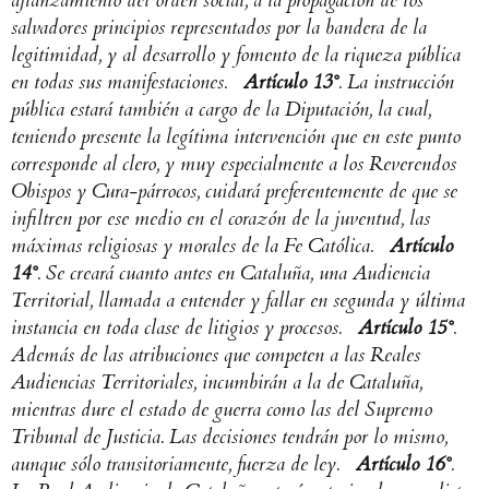
afianzamiento del orden social, a la propagación de los
salvadores principios representados por la bandera de la
legitimidad, y al desarrollo y fomento de la riqueza pública
en todas sus manifestaciones.
Artículo 13°
. La instrucción
pública estará también a cargo de la Diputación, la cual,
teniendo presente la legítima intervención que en este punto
corresponde al clero, y muy especialmente a los Reverendos
Obispos y Cura-párrocos, cuidará preferentemente de que se
infiltren por ese medio en el corazón de la juventud, las
máximas religiosas y morales de la Fe Católica.
Artículo
14°
. Se creará cuanto antes en Cataluña, una Audiencia
Territorial, llamada a entender y fallar en segunda y última
instancia en toda clase de litigios y procesos.
Artículo 15°
.
Además de las atribuciones que competen a las Reales
Audiencias Territoriales, incumbirán a la de Cataluña,
mientras dure el estado de guerra como las del Supremo
Tribunal de Justicia. Las decisiones tendrán por lo mismo,
aunque sólo transitoriamente, fuerza de ley.
Artículo 16°
.