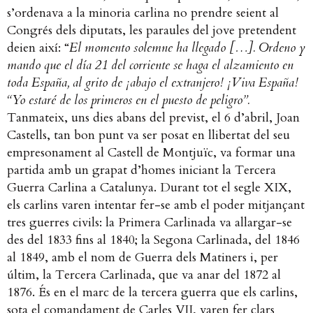
s’ordenava a la minoria carlina no prendre seient al
Congrés dels diputats, les paraules del jove pretendent
deien així: “
El momento solemne ha llegado […].
Ordeno y
mando que el día 21 del corriente se haga el alzamiento en
toda España, al grito de ¡abajo el extranjero! ¡Viva España!
“Yo estaré de los primeros en el puesto de peligro”.
Tanmateix, uns dies abans del previst, el 6 d’abril, Joan
Castells, tan bon punt va ser posat en llibertat del seu
empresonament al Castell de Montjuïc, va formar una
partida amb un grapat d’homes iniciant la Tercera
Guerra Carlina a Catalunya.
Durant tot el segle XIX,
els carlins varen intentar fer-se amb el poder mitjançant
tres guerres civils: la Primera Carlinada va allargar-se
des del 1833 fins al 1840; la Segona Carlinada, del 1846
al 1849, amb el nom de Guerra dels Matiners i, per
últim, la Tercera Carlinada, que va anar del 1872 al
1876. És en el marc de la tercera guerra que els carlins,
sota el comandament de Carles VII, varen fer clars