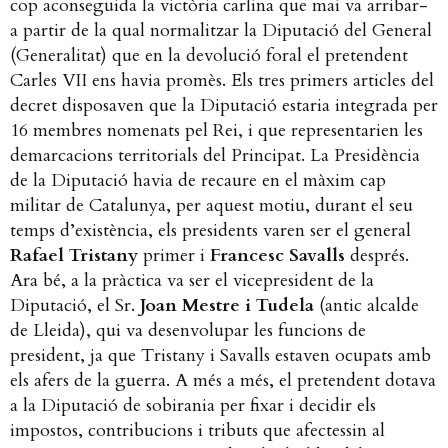
cop aconseguida la victòria carlina que mai va arribar-
a partir de la qual normalitzar la Diputació del General
(Generalitat) que en la devolució foral el pretendent
Carles VII ens havia promès.
Els tres primers articles del
decret disposaven que la Diputació estaria integrada per
16 membres nomenats pel Rei, i que representarien les
demarcacions territorials del Principat. La Presidència
de la Diputació havia de recaure en el màxim cap
militar de Catalunya, per aquest motiu, durant el seu
temps d’existència, els presidents varen ser el general
Rafael Tristany
primer i
Francesc Savalls
després.
Ara bé, a la pràctica va ser el vicepresident de la
Diputació, el Sr.
Joan Mestre i Tudela
(antic alcalde
de Lleida), qui va desenvolupar les funcions de
president, ja que Tristany i Savalls estaven ocupats amb
els afers de la guerra. A més a més, el pretendent dotava
a la Diputació de sobirania per fixar i decidir els
impostos, contribucions i tributs que afectessin al