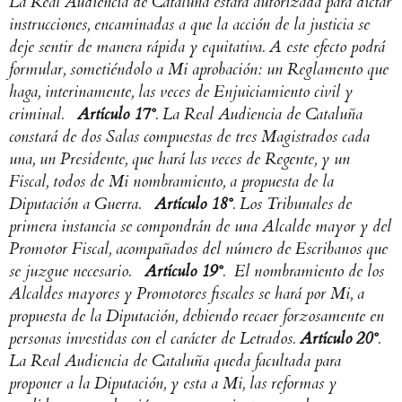
La Real Audiencia de Cataluña estará autorizada para dictar
instrucciones, encaminadas a que la acción de la justicia se
deje sentir de manera rápida y equitativa. A este efecto podrá
formular, sometiéndolo a Mi aprobación: un Reglamento que
haga, interinamente, las veces de Enjuiciamiento civil y
criminal.
Artículo 17°
. La Real Audiencia de Cataluña
constará de dos Salas compuestas de tres Magistrados cada
una, un Presidente, que hará las veces de Regente, y un
Fiscal, todos de Mi nombramiento, a propuesta de la
Diputación a Guerra.
Artículo 18°
. Los Tribunales de
primera instancia se compondrán de una Alcalde mayor y del
Promotor Fiscal, acompañados del número de Escribanos que
se juzgue necesario.
Artículo 19°
.
El nombramiento de los
Alcaldes mayores y Promotores fiscales se hará por Mi, a
propuesta de la Diputación, debiendo recaer forzosamente en
personas investidas con el carácter de Letrados
.
Artículo 20°
.
La Real Audiencia de Cataluña queda facultada para
proponer a la Diputación, y esta a Mi, las reformas y