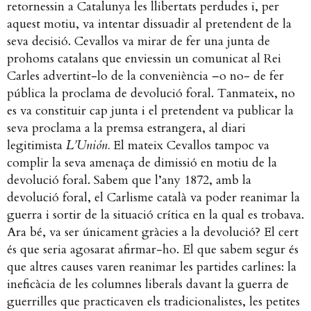
retornessin a Catalunya les llibertats perdudes i, per
aquest motiu, va intentar dissuadir al pretendent de la
seva decisió. Cevallos va mirar de fer una junta de
prohoms catalans que enviessin un comunicat al Rei
Carles advertint-lo de la conveniència –o no- de fer
pública la proclama de devolució foral. Tanmateix, no
es va constituir cap junta i el pretendent va publicar la
seva proclama a la premsa estrangera, al diari
legitimista
L’Unión.
El mateix Cevallos tampoc va
complir la seva amenaça de dimissió en motiu de la
devolució foral.
Sabem que l’any 1872, amb la
devolució foral, el Carlisme català va poder reanimar la
guerra i sortir de la situació crítica en la qual es trobava.
Ara bé, va ser únicament gràcies a la devolució? El cert
és que seria agosarat afirmar-ho. El que sabem segur és
que altres causes varen reanimar les partides carlines: la
ineficàcia de les columnes liberals davant la guerra de
guerrilles que practicaven els tradicionalistes, les petites