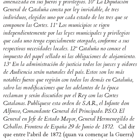
amenazada en sus fueros y privilegios.
10° La Diputación
General de Cataluña consta por ley inviolable, de tres
individuos, elegidos uno por cada estado de los tres que se
componen las Cortes.
11° Los municipios se rigen
independientemente por las leyes municipales y privilegios
que cada uno tenga especialmente otorgado, conforme a sus
respectivas necesidades locales.
12° Cataluña no conoce el
impuesto del papel sellado ni las obligaciones de alojamiento.
13° En la administración de justicia todos los jueces y oidores
de Audiencia serán naturales del país.
Estos son los más
notables fueros que regirán con todos los demás en Cataluña,
salvo las modificaciones que los adelantos de la época
reclaman y serán discutidos por el Rey con las Cortes
Catalanas.
Publíquese esta orden de S.A.R., el Infante don
Alfonso, Comandante General del Principado. P.S.O. El
General en Jefe de Estado Mayor, General Hermenegildo de
Ceballos. Frontera de España 29 de Junio de 1872.
Cal dir
que entre l’abril de 1872 (quan va començar la Guerra)