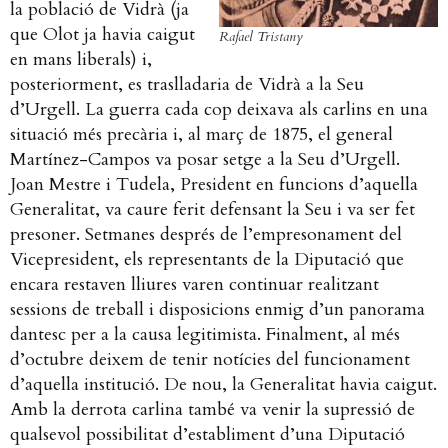
la població de Vidrà (ja
que Olot ja havia caigut
Rafael Tristany
en mans liberals) i,
posteriorment, es traslladaria de Vidrà a la Seu
d’Urgell. La guerra cada cop deixava als carlins en una
situació més precària i, al març de 1875, el general
Martínez-Campos va posar setge a la Seu d’Urgell.
Joan Mestre i Tudela, President en funcions d’aquella
Generalitat, va caure ferit defensant la Seu i va ser fet
presoner. Setmanes després de l’empresonament del
Vicepresident, els representants de la Diputació que
encara restaven lliures varen continuar realitzant
sessions de treball i disposicions enmig d’un panorama
dantesc per a la causa legitimista. Finalment, al més
d’octubre deixem de tenir notícies del funcionament
d’aquella institució. De nou, la Generalitat havia caigut.
Amb la derrota carlina també va venir la supressió de
qualsevol possibilitat d’establiment d’una Diputació