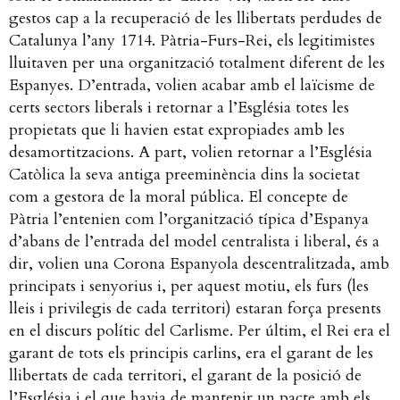
gestos cap a la recuperació de les llibertats perdudes de
Catalunya l’any 1714.
Pàtria-Furs-Rei, els legitimistes
lluitaven per una organització totalment diferent de les
Espanyes. D’entrada, volien acabar amb el laïcisme de
certs sectors liberals i retornar a l’Església totes les
propietats que li havien estat expropiades amb les
desamortitzacions. A part, volien retornar a l’Església
Catòlica la seva antiga preeminència dins la societat
com a gestora de la moral pública. El concepte de
Pàtria l’entenien com l’organització típica d’Espanya
d’abans de l’entrada del model centralista i liberal, és a
dir, volien una Corona Espanyola descentralitzada, amb
principats i senyorius i, per aquest motiu, els furs (les
lleis i privilegis de cada territori) estaran força presents
en el discurs polític del Carlisme. Per últim, el Rei era el
garant de tots els principis carlins, era el garant de les
llibertats de cada territori, el garant de la posició de
l’Església i el que havia de mantenir un pacte amb els