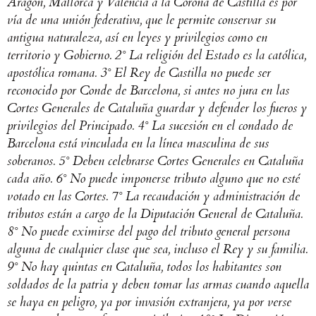
Aragón, Mallorca y Valencia a la Corona de Castilla es por
vía de una unión federativa, que le permite conservar su
antigua naturaleza, así en leyes y privilegios como en
territorio y Gobierno.
2° La religión del Estado es la católica,
apostólica romana.
3° El Rey de Castilla no puede ser
reconocido por Conde de Barcelona, si antes no jura en las
Cortes Generales de Cataluña guardar y defender los fueros y
privilegios del Principado.
4° La sucesión en el condado de
Barcelona está vinculada en la línea masculina de sus
soberanos.
5° Deben celebrarse Cortes Generales en Cataluña
cada año.
6° No puede imponerse tributo alguno que no esté
votado en las Cortes.
7° La recaudación y administración de
tributos están a cargo de la Diputación General de Cataluña.
8° No puede eximirse del pago del tributo general persona
alguna de cualquier clase que sea, incluso el Rey y su familia.
9° No hay quintas en Cataluña, todos los habitantes son
soldados de la patria y deben tomar las armas cuando aquella
se haya en peligro, ya por invasión extranjera, ya por verse