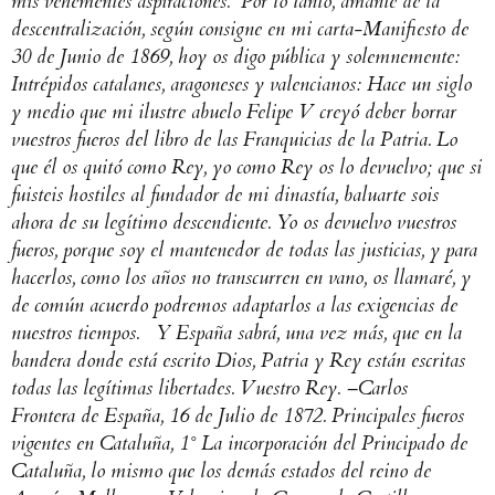
mis vehementes aspiraciones.
Por lo tanto, amante de la
descentralización, según consigne en mi carta-Manifiesto de
30 de Junio de 1869, hoy os digo pública y solemnemente:
Intrépidos catalanes, aragoneses y valencianos: Hace un siglo
y medio que mi ilustre abuelo Felipe V creyó deber borrar
vuestros fueros del libro de las Franquicias de la Patria.
Lo
que él os quitó como Rey, yo como Rey os lo devuelvo; que si
fuisteis hostiles al fundador de mi dinastía, baluarte sois
ahora de su legítimo descendiente.
Yo os devuelvo vuestros
fueros, porque soy el mantenedor de todas las justicias, y para
hacerlos, como los años no transcurren en vano, os llamaré, y
de común acuerdo podremos adaptarlos a las exigencias de
nuestros tiempos.
Y España sabrá, una vez más, que en la
bandera donde está escrito Dios, Patria y Rey están escritas
todas las legítimas libertades.
Vuestro Rey. –Carlos
Frontera de España, 16 de Julio de 1872.
Principales fueros
vigentes en Cataluña,
1° La incorporación del Principado de
Cataluña, lo mismo que los demás estados del reino de