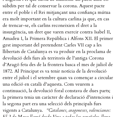
súbdits per tal de conservar la corona. Aquest pacte
entre el poble i el Rei mitjançant una confiança mútua
era molt important en la cultura carlina ja que, en cas
de trencar-se, els carlins reconeixien el dret a la
insurgència, un dret que varen exercir contra Isabel II,
Amadeu I, la Primera República i Alfons XII.
El primer
gest important del pretendent Carles VII cap a les
llibertats de Catalunya es va produir en la proclama de
devolució dels furs als territoris de l’antiga Corona
d’Aragó feta des de la frontera basca el mes de juliol de
1872. Al Principat es va tenir notícia de la devolució
entre el juliol i el setembre quan va començar a circular
una edició en català d’aquesta. Com veurem a
continuació, la devolució foral constava de dues parts;
la primera tenia un caràcter de declaració d’intencions i
la segona part era una selecció dels principals furs
vigents a Catalunya.
“Catalanes, aragoneses, valencianos:
El 2 de Mayo llamé desde Vera a todos los españoles, lleno