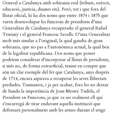
General a Catalunya amb sobirania real (tributs, exèrcit,
educació, justícia, duanes etc). Però, tot i que fora del
llistat oficial, hi ha dos noms que entre 1874 i 1875 que
varen desenvolupar les funcions de presidents d’una
Generalitat de Catalunya recuperada: el general Rafael
Tristany i el general Francesc Savalls. D’una Generalitat
molt més similar a l’original, la qual gaudia de gran
sobirania, que no pas a l’autonòmica actual, la qual beu
de la legalitat republicana. Dos noms que potser
podríem considerar d’incorporar al llistat de presidents,
si més no, de forma extraoficial, tenint en compte que
són un clar exemple del fet que Catalunya, anys després
de 1714, encara aspirava a recuperar les seves llibertats
perdudes. Tanmateix, i ja per acabar, fora bo no deixar
de banda la importància de Joan Mestre Tudela, el
President en Funcions, ja que va ser realment ell qui
s’encarregà de tirar endavant aquella institució que
defensarà personalment amb les armes durant el setge