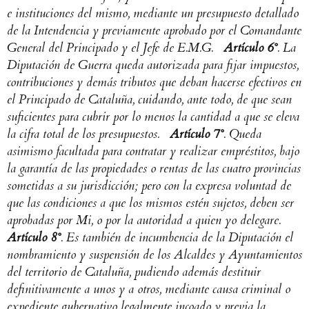
e instituciones del mismo, mediante un presupuesto detallado
de la Intendencia y previamente aprobado por el Comandante
General del Principado y el Jefe de E.M.G.
Artículo 6°
. La
Diputación de Guerra queda autorizada para fijar impuestos,
contribuciones y demás tributos que deban hacerse efectivos en
el Principado de Cataluña, cuidando, ante todo, de que sean
suficientes para cubrir por lo menos la cantidad a que se eleva
la cifra total de los presupuestos.
Artículo 7°
. Queda
asimismo facultada para contratar y realizar empréstitos, bajo
la garantía de las propiedades o rentas de las cuatro provincias
sometidas a su jurisdicción; pero con la expresa voluntad de
que las condiciones a que los mismos estén sujetos, deben ser
aprobadas por Mi, o por la autoridad a quien yo delegare.
Artículo 8°
. Es también de incumbencia de la Diputación el
nombramiento y suspensión de los Alcaldes y Ayuntamientos
del territorio de Cataluña, pudiendo además destituir
definitivamente a unos y a otros, mediante causa criminal o
expediente gubernativo legalmente incoado y previa la