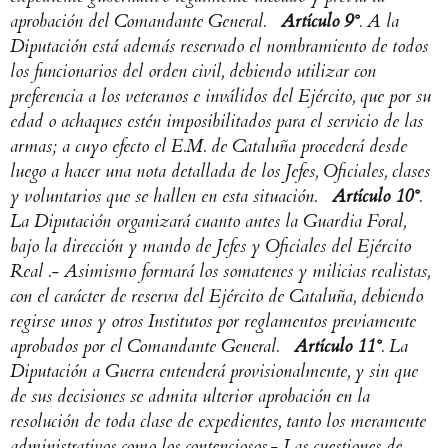
aprobación del Comandante General.
Artículo 9°
. A la
Diputación está además reservado el nombramiento de todos
los funcionarios del orden civil, debiendo utilizar con
preferencia a los veteranos e inválidos del Ejército, que por su
edad o achaques estén imposibilitados para el servicio de las
armas; a cuyo efecto el E.M. de Cataluña procederá desde
luego a hacer una nota detallada de los Jefes, Oficiales, clases
y voluntarios que se hallen en esta situación.
Artículo 10°
.
La Diputación organizará cuanto antes la Guardia Foral,
bajo la dirección y mando de Jefes y Oficiales del Ejército
Real .- Asimismo formará los somatenes y milicias realistas,
con el carácter de reserva del Ejército de Cataluña, debiendo
regirse unos y otros Institutos por reglamentos previamente
aprobados por el Comandante General.
Artículo 11°
. La
Diputación a Guerra entenderá provisionalmente, y sin que
de sus decisiones se admita ulterior aprobación en la
resolución de toda clase de expedientes, tanto los meramente
administrativos como los contenciosos.- Las cuestiones de