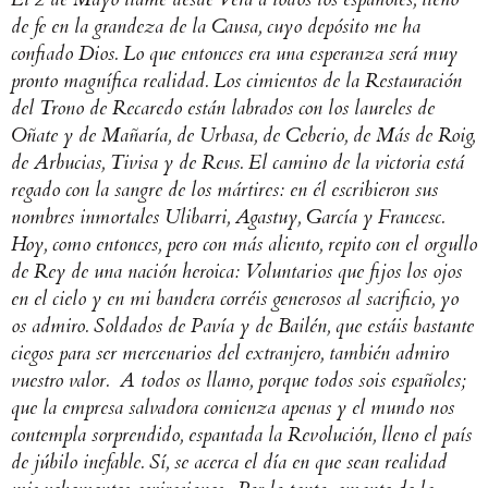
de fe en la grandeza de la Causa, cuyo depósito me ha
confiado Dios.
Lo que entonces era una esperanza será muy
pronto magnífica realidad. Los cimientos de la Restauración
del Trono de Recaredo están labrados con los laureles de
Oñate y de Mañaría, de Urbasa, de Ceberio, de Más de Roig,
de Arbucias, Tivisa y de Reus.
El camino de la victoria está
regado con la sangre de los mártires: en él escribieron sus
nombres inmortales Ulibarri, Agastuy, García y Francesc.
Hoy, como entonces, pero con más aliento, repito con el orgullo
de Rey de una nación heroica: Voluntarios que fijos los ojos
en el cielo y en mi bandera corréis generosos al sacrificio, yo
os admiro.
Soldados de Pavía y de Bailén, que estáis bastante
ciegos para ser mercenarios del extranjero, también admiro
vuestro valor.
A todos os llamo, porque todos sois españoles;
que la empresa salvadora comienza apenas y el mundo nos
contempla sorprendido, espantada la Revolución, lleno el país
de júbilo inefable.
Sí, se acerca el día en que sean realidad