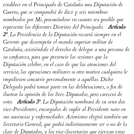
establece en el Principado de Cataluña una Diputación de
Guerra, que se compondrá de diez y seis miembros
nombrados por Mi, procurándose en cuanto sea posible que
represente los diferentes Distritos del Principado.
Artículo
2°
. La Presidencia de la Diputación recaerá siempre en el
Gerente que desempeñe el mando superior militar de
Cataluña, asistiéndole el derecho de delegar a una persona de
su confianza, para que presencie las sesiones que la
Diputación celebre, en el caso de que las atenciones del
servicio, las operaciones militares u otro motivo cualquiera le
impidiesen concurrir personalmente a aquéllas. Dicho
Delegado podrá tomar parte en las deliberaciones, a fin de
ilustrar la opinión de los Sres. Diputados, pero carecerá de
voto.
Artículo 3°
. La Diputación nombrará de su seno dos
vice-Presidentes, encargados de suplir al Presidente nato en
sus ausencias y enfermedades. Asimismo elegirá también un
Secretario General, que podrá indistintamente ser o no de la
clase de Diputados, y los vice-Secretarios que ejerzan estas