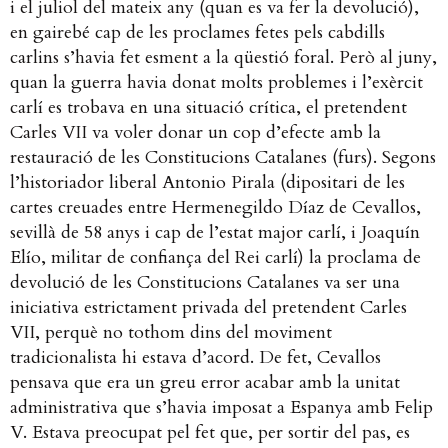
i el juliol del mateix any (quan es va fer la devolució),
en gairebé cap de les proclames fetes pels cabdills
carlins s’havia fet esment a la qüestió foral. Però al juny,
quan la guerra havia donat molts problemes i l’exèrcit
carlí es trobava en una situació crítica, el pretendent
Carles VII va voler donar un cop d’efecte amb la
restauració de les Constitucions Catalanes (furs).
Segons
l’historiador liberal Antonio Pirala (dipositari de les
cartes creuades entre Hermenegildo Díaz de Cevallos,
sevillà de 58 anys i cap de l’estat major carlí, i Joaquín
Elío, militar de confiança del Rei carlí) la proclama de
devolució de les Constitucions Catalanes va ser una
iniciativa estrictament privada del pretendent Carles
VII, perquè no tothom dins del moviment
tradicionalista hi estava d’acord. De fet, Cevallos
pensava que era un greu error acabar amb la unitat
administrativa que s’havia imposat a Espanya amb Felip
V. Estava preocupat pel fet que, per sortir del pas, es