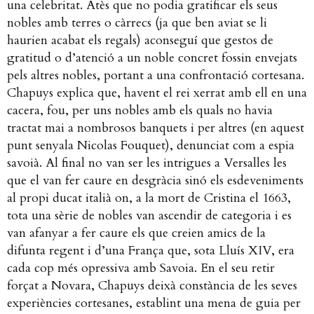
una celebritat. Atès que no podia gratificar els seus
nobles amb terres o càrrecs (ja que ben aviat se li
haurien acabat els regals) aconseguí que gestos de
gratitud o d’atenció a un noble concret fossin envejats
pels altres nobles, portant a una confrontació cortesana.
Chapuys explica que, havent el rei xerrat amb ell en una
cacera, fou, per uns nobles amb els quals no havia
tractat mai a nombrosos banquets i per altres (en aquest
punt senyala Nicolas Fouquet), denunciat com a espia
savoià. Al final no van ser les intrigues a Versalles les
que el van fer caure en desgràcia sinó els esdeveniments
al propi ducat italià on, a la mort de Cristina el 1663,
tota una sèrie de nobles van ascendir de categoria i es
van afanyar a fer caure els que creien amics de la
difunta regent i d’una França que, sota Lluís XIV, era
cada cop més opressiva amb Savoia.
En el seu retir
forçat a Novara, Chapuys deixà constància de les seves
experiències cortesanes, establint una mena de guia per