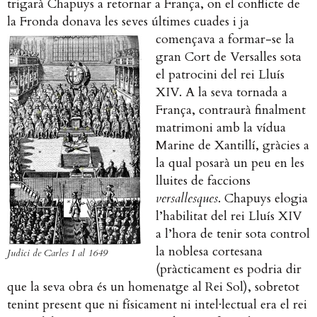
trigarà Chapuys a retornar a França, on el conflicte de
la Fronda donava les seves últimes
cuades i ja
començava a formar-se la
gran Cort de Versalles sota
el patrocini del rei Lluís
XIV. A la seva tornada a
França, contraurà finalment
matrimoni amb la vídua
Marine de Xantillí, gràcies a
la qual posarà un peu en les
lluites de faccions
versallesques
.
Chapuys elogia
l’habilitat del rei Lluís XIV
a l’hora de tenir sota control
la noblesa cortesana
Judici de Carles I al 1649
(pràcticament es podria dir
que la seva obra és un homenatge al Rei Sol), sobretot
tenint present que ni físicament ni intel·lectual era el rei