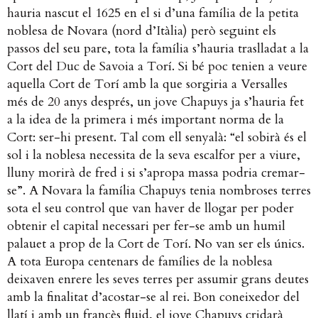
hauria nascut el 1625 en el si d’una família de la petita
noblesa de Novara (nord d’Itàlia) però seguint els
passos del seu pare, tota la família s’hauria traslladat a la
Cort del Duc de Savoia a Torí. Si bé poc tenien a veure
aquella Cort de Torí amb la que sorgiria a Versalles
més de 20 anys després, un jove Chapuys ja s’hauria fet
a la idea de la primera i més important norma de la
Cort: ser-hi present. Tal com ell senyalà: “el sobirà és el
sol i la noblesa necessita de la seva escalfor per a viure,
lluny morirà de fred i si s’apropa massa podria cremar-
se”. A Novara la família Chapuys tenia nombroses terres
sota el seu control que van haver de llogar per poder
obtenir el capital necessari per fer-se amb un humil
palauet a prop de la Cort de Torí. No van ser els únics.
A tota Europa centenars de famílies de la noblesa
deixaven enrere les seves terres per assumir grans deutes
amb la finalitat d’acostar-se al rei.
Bon coneixedor del
llatí i amb un francès fluid, el jove Chapuys cridarà