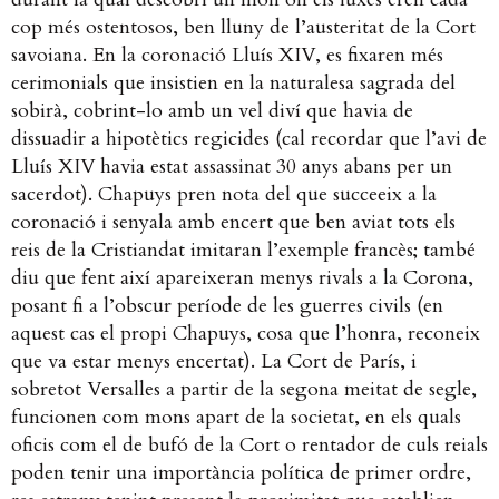
cop més ostentosos, ben lluny de l’austeritat de la Cort
savoiana. En la coronació Lluís XIV, es fixaren més
cerimonials que insistien en la naturalesa sagrada del
sobirà, cobrint-lo amb un vel diví que havia de
dissuadir a hipotètics regicides (cal recordar que l’avi de
Lluís XIV havia estat assassinat 30 anys abans per un
sacerdot). Chapuys pren nota del que succeeix a la
coronació i senyala amb encert que ben aviat tots els
reis de la Cristiandat imitaran l’exemple francès; també
diu que fent així apareixeran menys rivals a la Corona,
posant fi a l’obscur període de les guerres civils (en
aquest cas el propi Chapuys, cosa que l’honra, reconeix
que va estar menys encertat).
La Cort de París, i
sobretot Versalles a partir de la segona meitat de segle,
funcionen com mons apart de la societat, en els quals
oficis com el de bufó de la Cort o rentador de culs reials
poden tenir una importància política de primer ordre,