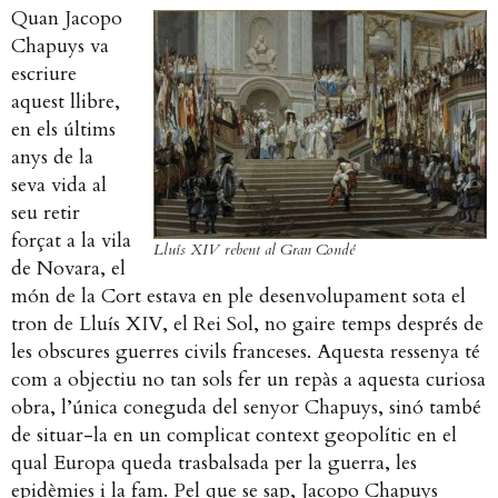
Quan Jacopo
Chapuys va
escriure
aquest llibre,
en els últims
anys de la
seva vida al
seu retir
forçat a la vila
Lluís XIV rebent al Gran Condé
de Novara, el
món de la Cort estava en ple desenvolupament sota el
tron de Lluís XIV, el Rei Sol, no gaire temps després de
les obscures guerres civils franceses. Aquesta ressenya té
com a objectiu no tan sols fer un repàs a aquesta curiosa
obra, l’única coneguda del senyor Chapuys, sinó també
de situar-la en un complicat context geopolític en el
qual Europa queda trasbalsada per la guerra, les
epidèmies i la fam.
Pel que se sap, Jacopo Chapuys