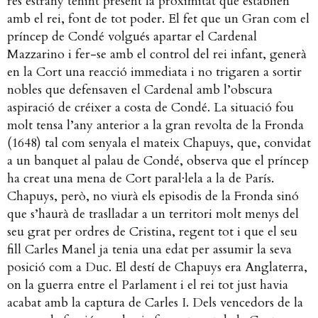
res estrany tenint present la proximitat que establien
amb el rei, font de tot poder. El fet que un Gran com el
príncep de Condé volgués apartar el Cardenal
Mazzarino i fer-se amb el control del rei infant, generà
en la Cort una reacció immediata i no trigaren a sortir
nobles que defensaven el Cardenal amb l’obscura
aspiració de créixer a costa de Condé. La situació fou
molt tensa l’any anterior a la gran revolta de la Fronda
(1648) tal com senyala el mateix Chapuys, que, convidat
a un banquet al palau de Condé, observa que el príncep
ha creat una mena de Cort paral·lela a la de París.
Chapuys, però, no viurà els episodis de la Fronda sinó
que s’haurà de traslladar a un territori molt menys del
seu grat per ordres de Cristina, regent tot i que el seu
fill Carles Manel ja tenia una edat per assumir la seva
posició com a Duc. El destí de Chapuys era Anglaterra,
on la guerra entre el Parlament i el rei tot just havia
acabat amb la captura de Carles I. Dels vencedors de la