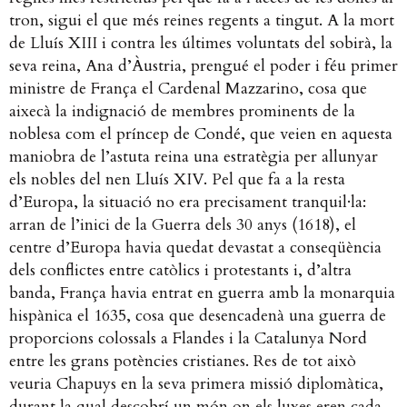
tron, sigui el que més reines regents a tingut. A la mort
de Lluís XIII i contra les últimes voluntats del sobirà, la
seva reina, Ana d’Àustria, prengué el poder i féu primer
ministre de França el Cardenal Mazzarino, cosa que
aixecà la indignació de membres prominents de la
noblesa com el príncep de Condé, que veien en aquesta
maniobra de l’astuta reina una estratègia per allunyar
els nobles del nen Lluís XIV. Pel que fa a la resta
d’Europa, la situació no era precisament tranquil·la:
arran de l’inici de la Guerra dels 30 anys (1618), el
centre d’Europa havia quedat devastat a conseqüència
dels conflictes entre catòlics i protestants i, d’altra
banda, França havia entrat en guerra amb la monarquia
hispànica el 1635, cosa que desencadenà una guerra de
proporcions colossals a Flandes i la Catalunya Nord
entre les grans potències cristianes.
Res de tot això
veuria Chapuys en la seva primera missió diplomàtica,
durant la qual descobrí un món on els luxes eren cada