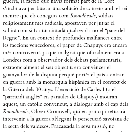
guerra, la facció que havia format part de la Cort
s’inclinava per buscar una solució de consens amb el rei
mentre que els coneguts com
Roundheads
, soldats
religiosament més radicals, apostaven per jutjar el
sobirà com si fos un ciutadà qualsevol i no el “pare del
Regne”. En un context de profundes malfiances entre
les faccions vencedores, el paper de Chapuys era encara
més controvertit, ja que malgrat que oficialment era a
Londres com a observador dels debats parlamentaris,
extraoficialment el seu objectiu era convèncer el
guanyador de la disputa perquè portés el país a entrar
en guerra amb la monarquia hispànica en el context de
la Guerra dels 30 anys.
L’execució de Carles I (o el
“parricidi anglès” en paraules de Chapuys) mouran
aquest, un catòlic convençut, a dialogar amb el cap dels
Roundheads
, Oliver Cromwell, qui en principi refusarà
intervenir a la guerra al·legant la persecució savoiana de
la secta dels valdesos. Fracassada la seva missió, no