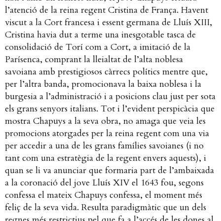
l’atenció de la reina regent Cristina de França. Havent
viscut a la Cort francesa i essent germana de Lluís XIII,
Cristina havia dut a terme una inesgotable tasca de
consolidació de Torí com a Cort, a imitació de la
Parísenca, comprant la lleialtat de l’alta noblesa
savoiana amb prestigiosos càrrecs polítics mentre que,
per l’altra banda, promocionava la baixa noblesa i la
burgesia a l’administració i a posicions clau just per sota
els grans senyors italians. Tot i l’evident perspicàcia que
mostra Chapuys a la seva obra, no amaga que veia les
promocions atorgades per la reina regent com una via
per accedir a una de les grans famílies savoianes (i no
tant com una estratègia de la regent envers aquests), i
quan se li va anunciar que formaria part de l’ambaixada
a la coronació del jove Lluís XIV el 1643 fou, segons
confessa el mateix Chapuys confessa, el moment més
feliç de la seva vida.
Resulta paradigmàtic que un dels
regnes més restrictius pel que fa a l’accés de les dones al