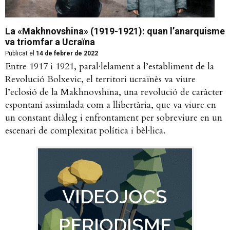
La «Makhnovshina» (1919-1921): quan l’anarquisme
va triomfar a Ucraïna
Publicat el
14 de febrer de 2022
Entre 1917 i 1921, paral·lelament a l’establiment de la
Revolució Bolxevic, el territori ucraïnès va viure
l’eclosió de la Makhnovshina, una revolució de caràcter
espontani assimilada com a llibertària, que va viure en
un constant diàleg i enfrontament per sobreviure en un
escenari de complexitat política i bèl·lica.