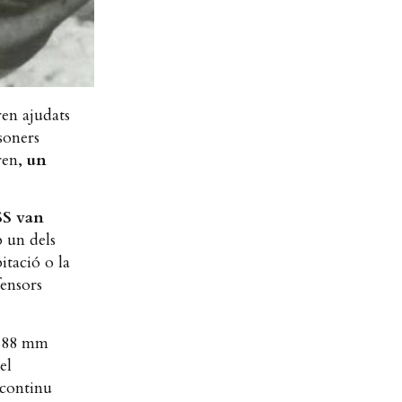
ren ajudats
soners
ren,
un
SS van
b un dels
itació o la
fensors
ó 88 mm
el
 continu