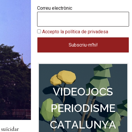
Correu electrònic
Accepto la política de privadesa
 suïcidar