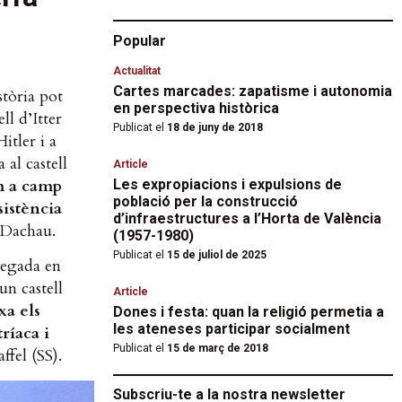
Popular
Actualitat
Cartes marcades: zapatisme i autonomia
stòria pot
en perspectiva històrica
ll d’Itter
Publicat el
18 de juny de 2018
Hitler i a
al castell
Article
m a camp
Les expropiacions i expulsions de
població per la construcció
sistència
d’infraestructures a l’Horta de València
e Dachau.
(1957-1980)
Publicat el
15 de juliol de 2025
 vegada en
un castell
Article
xa els
Dones i festa: quan la religió permetia a
les ateneses participar socialment
ríaca i
Publicat el
15 de març de 2018
affel (SS).
Subscriu-te a la nostra newsletter