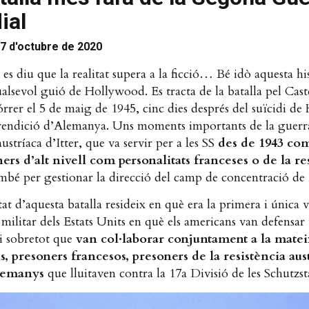
ial
7 d'octubre de 2020
es diu que la realitat supera a la ficció… Bé idò aquesta hi
alsevol guió de Hollywood. Es tracta de la batalla pel Caste
rrer el 5 de maig de 1945, cinc dies després d
el suïcidi de 
 rendició d’Alemanya. Uns moments importants de la guerra 
austríaca d’Itter, que va servir per a les SS
des de 1943 co
ers d’alt nivell com personalitats franceses o de la re
també per gestionar la direcció del camp de concentració d
tat d’aquesta batalla resideix en què era la primera i única
a militar dels Estats Units en què els americans van defensar 
 i sobretot que
van col·laborar conjuntament a la matei
, presoners francesos, presoners de la resistència aust
alemanys
que lluitaven contra la 17a Divisió de les Schutzst