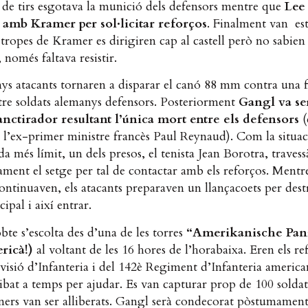
 de tirs esgotava la munició dels defensors mentre que
Lee
 amb Kramer per sol·licitar reforços
. Finalment van est
 tropes de Kramer es dirigiren cap al castell però no sabie
, només faltava resistir.
ys atacants tornaren a disparar el canó 88 mm contra una f
tre soldats alemanys defensors. Posteriorment
Gangl va se
anctirador resultant l’única mort entre els defensors
(
 l’ex-primer ministre francès Paul Reynaud). Com la situac
a més límit, un dels presos, el tenista Jean Borotra, travess
ment el setge per tal de contactar amb els reforços. Mentre
continuaven, els atacants preparaven un llançacoets per destr
cipal i així entrar.
bte s’escolta des d’una de les torres
“Amerikanische Pan
ricà!)
al voltant de les 16 hores de l’horabaixa. Eren els re
visió d’Infanteria i del 142è Regiment d’Infanteria americ
ibat a temps per ajudar. Es van capturar prop de 100 soldat
oners van ser alliberats. Gangl serà condecorat pòstumamen