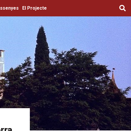
ssenyes
El Projecte
rra