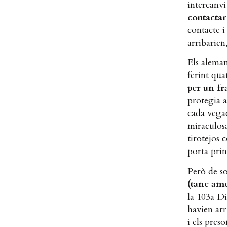
intercanvi
contactar
contacte i
arribarien
Els aleman
ferint qua
per un fr
protegia a
cada vegad
miraculosa
tirotejos 
porta prin
Però de so
(tanc ame
la 103a Di
havien arr
i els pres