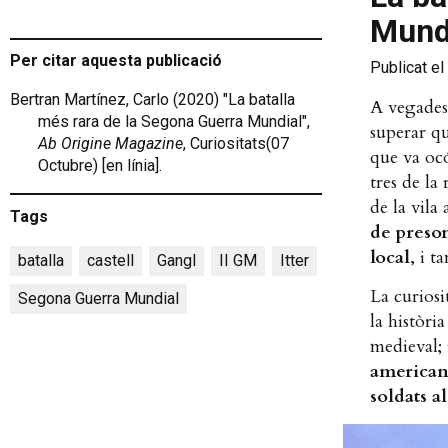
Mund
Per citar aquesta publicació
Publicat el
Bertran Martínez, Carlo (2020) "La batalla
A vegades 
més rara de la Segona Guerra Mundial",
superar qu
Ab Origine Magazine
, Curiositats(07
que va ocó
Octubre) [en línia].
tres de la
de la vila 
Tags
de preson
local
, i 
batalla
,
castell
,
Gangl
,
II GM
,
Itter
,
La curiosi
Segona Guerra Mundial
la històri
medieval;
americans
soldats 