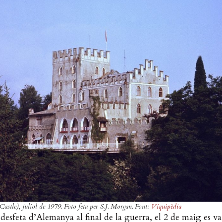
r Castle), juliol de 1979. Foto feta per S.J. Morgan. Font:
Viquipèdia
desfeta d’Alemanya al final de la guerra, el 2 de maig es va