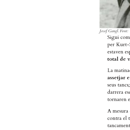
Josef Gangl. Font:
Sigui com 
per Kurt-S
estaven es
total de 
La matina
assetjar e
seus tancs
darrera es
tornaren e
A mesura q
contra el 
tancament 