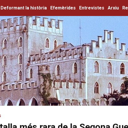
Deformant la història
Efemèrides
Entrevistes
Arxiu
Re
S
talla més rara de la Segona Gue