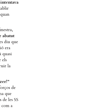
 intentava
ablir
n quan
inestra,
r abatut
es diu que
ió era
à quasi
 els
uir la
zer!”
forços de
ana que
s de les SS
t com a