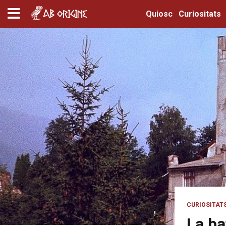
Quiosc
Curiositats
CURIOSITAT
La ba