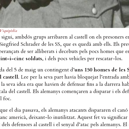
Viquipèdia
sigui, ambdós grups arribaren al castell on els presoners e
iegfried Schrader de les SS, que es quedà amb ells. Els pre
perançats de ser alliberats i decebuts pels pocs homes que e
vint-i-cinc soldats
, i dels pocs vehicles per rescatar-los.
da del 5 de maig un contingent d’
uns 150 homes de les 
l castell
. Lee per la seva part havia bloquejat l’entrada am
; la seva idea era que havien de defensar fins a la darrera hab
cala del castell. Els alemanys començaren a disparar i els de
l foc.
ue el dia passava, els alemanys atacants dispararen el can
tanc americà, deixant-lo inutilitzat. Aquest fet va significar 
dels defensors al castell i el senyal d’atac pels alemanys. El