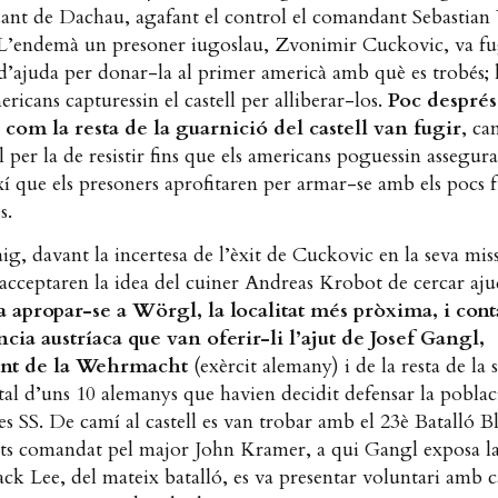
ant de Dachau, agafant el control el comandant Sebasti
. L’endemà un presoner iugoslau, Zvonimir Cuckovic, va f
d’ajuda per donar-la al primer americà amb què es trobés; l
ericans capturessin el castell per alliberar-los.
Poc després
m la resta de la guarnició del castell van fugir
, ca
al per la de resistir fins que els americans poguessin assegura
ixí que els presoners aprofitaren per armar-se amb els pocs f
s.
ig, davant la incertesa de l’èxit de Cuckovic en la seva miss
acceptaren la idea del cuiner Andreas Krobot de cercar aj
 apropar-se a Wörgl, la localitat més pròxima, i con
ència austríaca que van oferir-li l’ajut de Josef Gangl,
nt de la Wehrmacht
(exèrcit alemany) i de la resta de la 
tal d’uns 10 alemanys que havien decidit defensar la poblac
es SS. De camí al castell es van trobar amb el 23è Batalló Bl
its comandat pel major John Kramer, a qui Gangl exposa la 
Jack Lee, del mateix batalló, es va presentar voluntari amb 