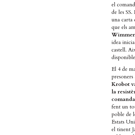
el comand
de les SS
una carta 
que els am
Wimmer co
idea inici
castell. A
disponible
El 4 de ma
presoners 
Krobot va
la resist
comanda
fent un to
poble de l
Estats Un
el tinent 