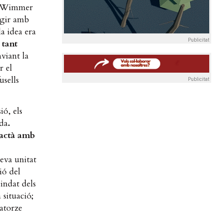
an Wimmer
ugir amb
a idea era
Publicitat
 tant
nviant la
r el
usells
Publicitat
ió, els
uda
.
tactà amb
seva unitat
ió del
indat dels
situació;
catorze