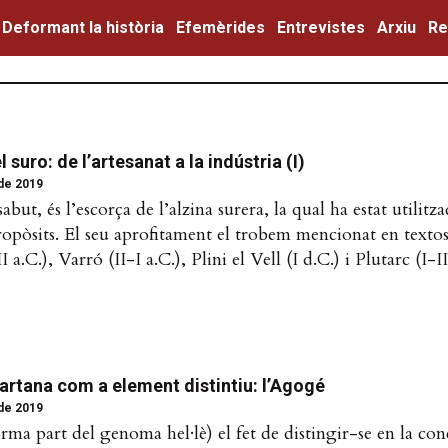
Deformant la història
Efemèrides
Entrevistes
Arxiu
Re
 suro: de l’artesanat a la indústria (I)
 de 2019
abut, és l’escorça de l’alzina surera, la qual ha estat utilitz
ropòsits. El seu aprofitament el trobem mencionat en texto
I a.C.), Varró (II-I a.C.), Plini el Vell (I d.C.) i Plutarc (I-II
artana com a element distintiu: l’Agogé
 de 2019
orma part del genoma hel·lè) el fet de distingir-se en la con