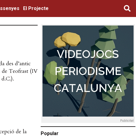
ssenyes
El Projecte
ada des d’antic
s de Teofrast (IV
 d.C.).
Publicitat
cepció de la
Popular