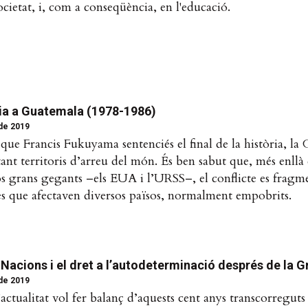
societat, i, com a conseqüència, en l'educació.
ia a Guatemala (1978-1986)
 de 2019
que Francis Fukuyama sentenciés el final de la història, la
ant territoris d’arreu del món. És ben sabut que, més enllà 
dos grans gegants –els EUA i l’URSS–, el conflicte es fragm
tes que afectaven diversos països, normalment empobrits.
 Nacions i el dret a l’autodeterminació després de la 
 de 2019
’actualitat vol fer balanç d’aquests cent anys transcorreguts 