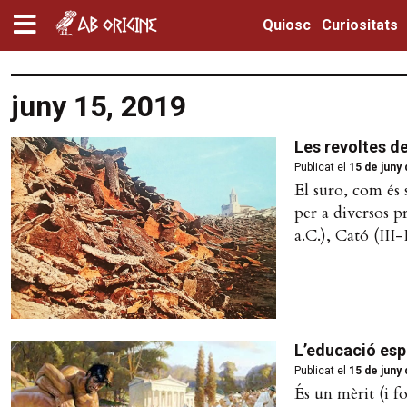
Quiosc
Curiositats
juny 15, 2019
Les revoltes del
Publicat el
15 de juny
El suro, com és s
per a diversos p
a.C.), Cató (III-I
L’educació esp
Publicat el
15 de juny
És un mèrit (i f